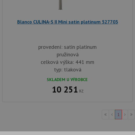
in
tom
ko
uži
we
Blanco CULINA-S II Mini satin platinum 527703
a j
rek
ko
uži
vid
ná
provedení: satin platinum
uv
we
pružinová
__Secure-ROLLOUT_TOKEN
.youtube.com
6 měsíců
celková výška: 441 mm
typ: tlaková
VISITOR_INFO1_LIVE
6 měsíců
Te
Google LLC
co
.youtube.com
na
SKLADEM U VÝROBCE
Yo
sl
10 251
uži
Kč
př
vi
vl
we
tak
1
ná
we
no
sta
roz