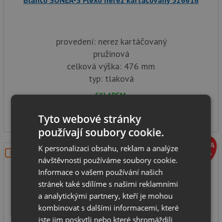
Blanco SONEA-S Flexo nerez kartáčovaný 526616
provedení: nerez kartáčovaný
pružinová
celková výška: 476 mm
typ: tlaková
SKLADEM
10 701
Kč
Tyto webové stránky
používají soubory cookie.
K personalizaci obsahu, reklam a analýze
DOPRAVA ZDARMA
návštěvnosti používáme soubory cookie.
Informace o vašem používání našich
stránek také sdílíme s našimi reklamními
a analytickými partnery, kteří je mohou
kombinovat s dalšími informacemi, které
jste jim poskytli nebo které shromáždili