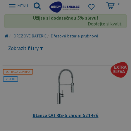
0
Zobrazit
MENU
nabidku
Užijte si dodatečnou 5% slevu!
Dopřejte si kvalitu Bla
DŘEZOVÉ BATERIE
Dřezové baterie pružinové
Zobrazit filtry
DOPRAVA ZDARMA
V SETU
Blanco CATRIS-S chrom 521476