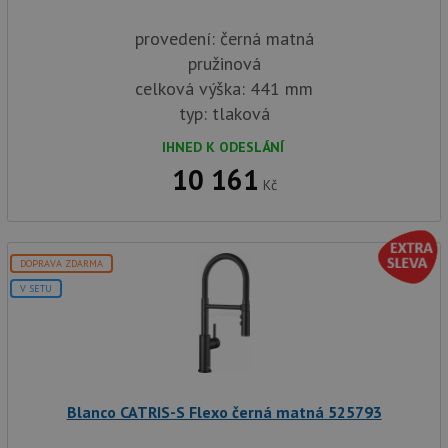
provedení: černá matná
pružinová
celková výška: 441 mm
typ: tlaková
IHNED K ODESLÁNÍ
10 161
Kč
DOPRAVA ZDARMA
V SETU
Blanco CATRIS-S Flexo černá matná 525793