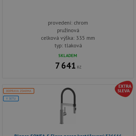
provedení: chrom
pružinová
celková výška: 335 mm
typ: tlaková
SKLADEM
7 641
Kč
DOPRAVA ZDARMA
V SETU