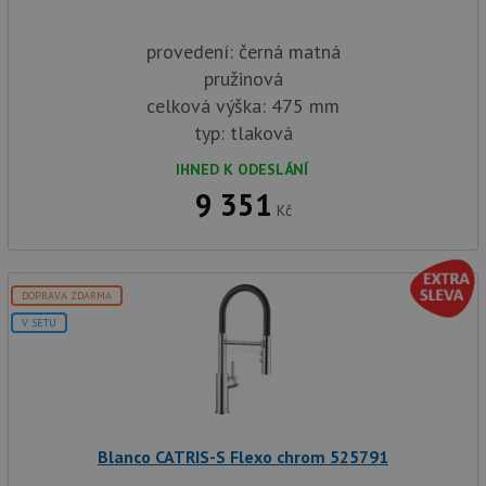
provedení: černá matná
pružinová
celková výška: 475 mm
typ: tlaková
IHNED K ODESLÁNÍ
9 351
Kč
DOPRAVA ZDARMA
V SETU
Blanco CATRIS-S Flexo chrom 525791