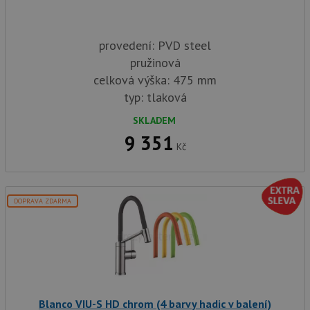
provedení: PVD steel
pružinová
celková výška: 475 mm
typ: tlaková
SKLADEM
9 351
Kč
DOPRAVA ZDARMA
Blanco VIU-S HD chrom (4 barvy hadic v balení)