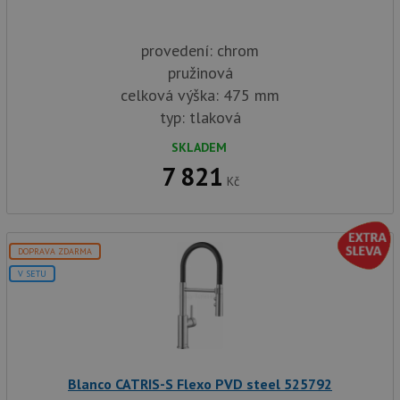
provedení: chrom
pružinová
celková výška: 475 mm
typ: tlaková
SKLADEM
7 821
Kč
DOPRAVA ZDARMA
V SETU
Blanco CATRIS-S Flexo PVD steel 525792