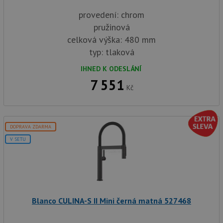
provedení: chrom
pružinová
celková výška: 480 mm
typ: tlaková
IHNED K ODESLÁNÍ
7 551
Kč
DOPRAVA ZDARMA
V SETU
Blanco CULINA-S II Mini černá matná 527468