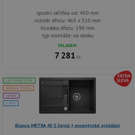
AWSALBCORS
1 týden
Pro
Amazon.com Inc.
pokrač
widget-
podpo
mediator.zopim.com
spodní skříňka od: 450 mm
lepivos
případ
rozměr dřezu: 465 x 510 mm
použit
po aktu
hloubka dřezu: 190 mm
zásadách ochrany soukromí společnosti Google
Chrom
vytvář
typ montáže: na desku
další 
cookie
SKLADEM
lepivos
každou
7 281
těchto
Kč
lepivos
založe
trvání 
názve
AWSA
(ALB).
LZE VYVRTAT OTVOR
DOPRAVA ZDARMA
CookieScriptConsent
5 měsíců
Tento 
CookieScript
4 týdny
cookie
www.drezy-
+DÁREK
použív
blanco.cz
služba
V SETU
Cookie
Script
zapam
předvo
souhla
Blanco METRA 45 S černá + excentrické ovládání
soubo
cookie