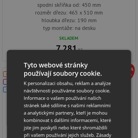
spodní skříňka od: 450 mm
rozměr dřezu: 465 x 510 mm
hloubka dřezu: 190 mm
typ montáže: na desku
SKLADEM
7 281
Kč
Tyto webové stránky
používají soubory cookie.
DOPRAVA ZDARMA
+DÁREK
K personalizaci obsahu, reklam a analýze
návštěvnosti používáme soubory cookie.
V SETU
Informace o vašem používání našich
stránek také sdílíme s našimi reklamními
a analytickými partnery, kteří je mohou
Blanco DALAGO 45 šedá vulkán s excentrem 527242
kombinovat s dalšími informacemi, které
jste jim poskytli nebo které shromáždili
při vašem používání jejich služeb.
Zásady