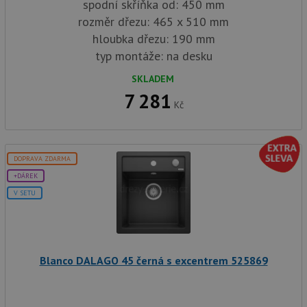
spodní skříňka od: 450 mm
rozměr dřezu: 465 x 510 mm
hloubka dřezu: 190 mm
typ montáže: na desku
SKLADEM
7 281
Kč
DOPRAVA ZDARMA
+DÁREK
V SETU
Blanco DALAGO 45 černá s excentrem 525869