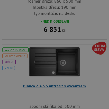
rozměr dřezu: 860 x 500 mm
hloubka dřezu: 190 mm
typ montáže: na desku
IHNED K ODESLÁNÍ
6 831
Kč
LZE VYVRTAT OTVOR
DOPRAVA ZDARMA
+DÁREK
V SETU
Blanco ZIA 5 S antracit s excentrem
spodní skříňka od: 500 mm