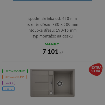
test_cookie
15 minut
Te
Google LLC
co
.doubleclick.net
na
sp
Do
spodní skříňka od: 450 mm
(kt
sp
rozměr dřezu: 780 x 500 mm
Goo
hloubka dřezu: 190/15 mm
zji
pro
typ montáže: na desku
ná
we
po
SKLADEM
so
7 101
Kč
YSC
Zavřením
Te
Google LLC
prohlížeče
co
.youtube.com
na
Yo
sl
zo
LZE VYVRTAT OTVOR
vlo
DOPRAVA ZDARMA
_gcl_au
3 měsíce
Te
Google LLC
co
.drezy-
+DÁREK
na
blanco.cz
sp
V SETU
Dou
pr
in
tom