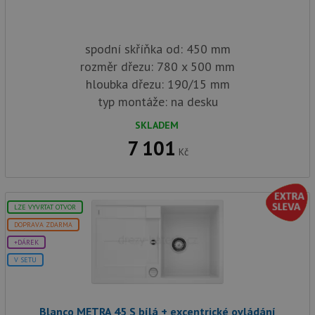
rek
ko
uži
vid
spodní skříňka od: 450 mm
ná
uv
rozměr dřezu: 780 x 500 mm
we
hloubka dřezu: 190/15 mm
sid
.seznam.cz
4 týdny 2
Tot
dny
bě
typ montáže: na desku
so
ale
SKLADEM
nal
so
7 101
rel
Kč
pr
pou
spr
rel
sid
.drezy-
4 týdny 2
Tot
LZE VYVRTAT OTVOR
blanco.cz
dny
bě
so
DOPRAVA ZDARMA
ale
+DÁREK
nal
so
V SETU
rel
pr
pou
spr
rel
Blanco METRA 45 S bílá + excentrické ovládání