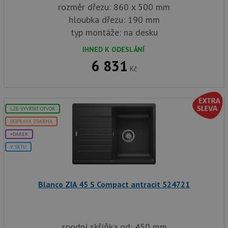
rozměr dřezu: 860 x 500 mm
hloubka dřezu: 190 mm
typ montáže: na desku
IHNED K ODESLÁNÍ
6 831
Kč
LZE VYVRTAT OTVOR
DOPRAVA ZDARMA
+DÁREK
V SETU
Blanco ZIA 45 S Compact antracit 524721
spodní skříňka od: 450 mm