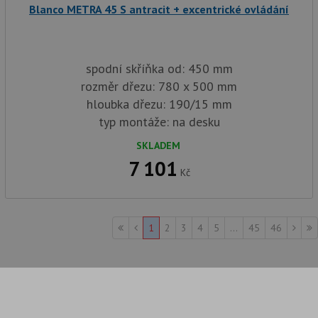
Blanco METRA 45 S antracit + excentrické ovládání
spodní skříňka od: 450 mm
rozměr dřezu: 780 x 500 mm
hloubka dřezu: 190/15 mm
typ montáže: na desku
SKLADEM
7 101
Kč
1
2
3
4
5
...
45
46