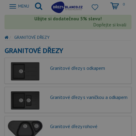
0
Zobrazit
MENU
nabidku
Užijte si dodatečnou 5% slevu!
Dopřejte si kvalitu Bl
GRANITOVÉ DŘEZY
GRANITOVÉ DŘEZY
Granitové dřezy s odkapem
Granitové dřezy s vaničkou a odkapem
Granitové dřezy rohové