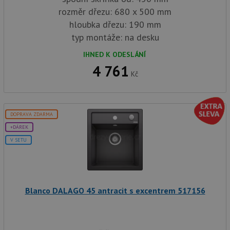
rozměr dřezu: 680 x 500 mm
hloubka dřezu: 190 mm
typ montáže: na desku
IHNED K ODESLÁNÍ
4 761
Kč
DOPRAVA ZDARMA
+DÁREK
V SETU
Blanco DALAGO 45 antracit s excentrem 517156