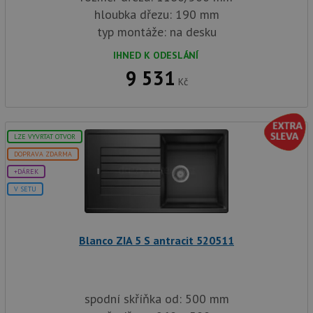
hloubka dřezu: 190 mm
typ montáže: na desku
IHNED K ODESLÁNÍ
9 531
Kč
LZE VYVRTAT OTVOR
DOPRAVA ZDARMA
+DÁREK
V SETU
Blanco ZIA 5 S antracit 520511
spodní skříňka od: 500 mm