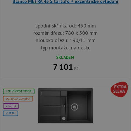
ko
Blanco METRA 45 S tartufo + excentrické ovládání
uži
we
a j
rek
ko
spodní skříňka od: 450 mm
uži
vid
rozměr dřezu: 780 x 500 mm
ná
uv
hloubka dřezu: 190/15 mm
we
typ montáže: na desku
__Secure-ROLLOUT_TOKEN
.youtube.com
6 měsíců
SKLADEM
VISITOR_INFO1_LIVE
6 měsíců
Te
Google LLC
co
.youtube.com
7 101
na
Kč
Yo
sl
uži
př
vi
vl
LZE VYVRTAT OTVOR
we
DOPRAVA ZDARMA
tak
ná
+DÁREK
we
no
V SETU
sta
roz
Yo