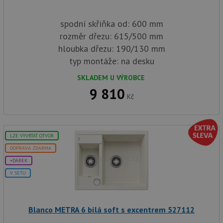
spodní skříňka od: 600 mm
rozměr dřezu: 615/500 mm
hloubka dřezu: 190/130 mm
typ montáže: na desku
SKLADEM U VÝROBCE
9 810
Kč
LZE VYVRTAT OTVOR
DOPRAVA ZDARMA
+DÁREK
V SETU
Blanco METRA 6 bílá soft s excentrem 527112