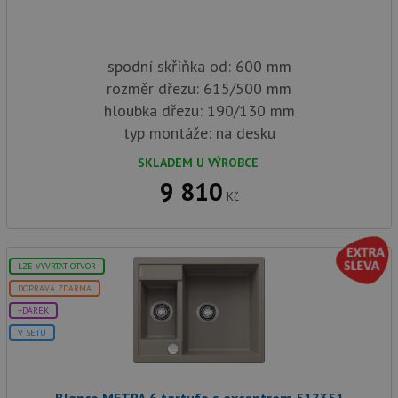
spodní skříňka od: 600 mm
rozměr dřezu: 615/500 mm
hloubka dřezu: 190/130 mm
typ montáže: na desku
SKLADEM U VÝROBCE
9 810
Kč
LZE VYVRTAT OTVOR
DOPRAVA ZDARMA
+DÁREK
V SETU