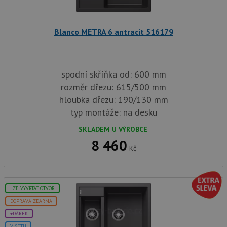
rel
test_cookie
15 minut
Te
Google LLC
co
.doubleclick.net
Blanco METRA 6 antracit 516179
na
sp
Do
(kt
sp
Goo
spodní skříňka od: 600 mm
zji
rozměr dřezu: 615/500 mm
pro
ná
hloubka dřezu: 190/130 mm
we
po
typ montáže: na desku
so
YSC
SKLADEM U VÝROBCE
Zavřením
Te
Google LLC
prohlížeče
co
.youtube.com
8 460
na
Kč
Yo
sl
zo
vlo
_gcl_au
3 měsíce
Te
Google LLC
LZE VYVRTAT OTVOR
co
.drezy-
na
blanco.cz
DOPRAVA ZDARMA
sp
+DÁREK
Dou
pr
V SETU