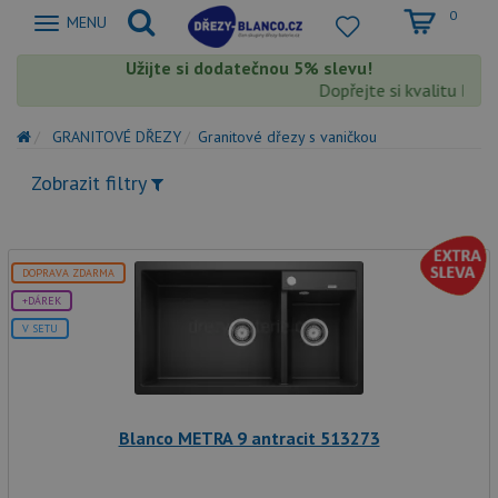
0
Zobrazit
MENU
nabidku
Užijte si dodatečnou 5% slevu!
Dopřejte si kvalitu Blanc
GRANITOVÉ DŘEZY
Granitové dřezy s vaničkou
Zobrazit filtry
DOPRAVA ZDARMA
+DÁREK
V SETU
Blanco METRA 9 antracit 513273