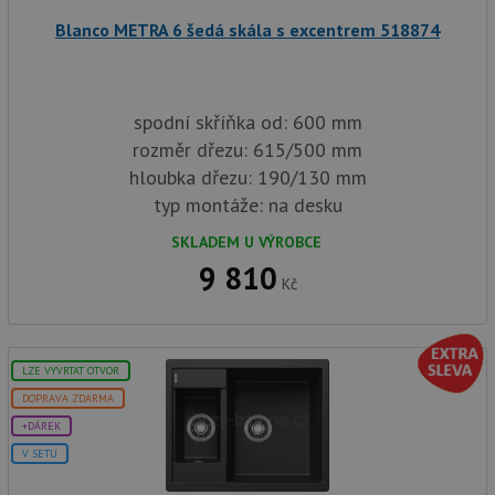
zkušen
Blanco METRA 6 šedá skála s excentrem 518874
AWSALBCORS
1 týden
Pro
Amazon.com Inc.
pokrač
widget-
podpo
mediator.zopim.com
lepivos
případ
použit
spodní skříňka od: 600 mm
po aktu
zásadách ochrany soukromí společnosti Google
Chrom
rozměr dřezu: 615/500 mm
vytvář
hloubka dřezu: 190/130 mm
další 
cookie
typ montáže: na desku
lepivos
každou
těchto
SKLADEM U VÝROBCE
lepivos
9 810
založe
trvání 
Kč
názve
AWSA
(ALB).
CookieScriptConsent
5 měsíců
Tento 
CookieScript
LZE VYVRTAT OTVOR
4 týdny
cookie
www.drezy-
použív
blanco.cz
DOPRAVA ZDARMA
služba
Cookie
+DÁREK
Script
zapam
V SETU
předvo
souhla