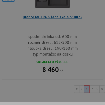
in
tom
ko
uži
we
Blanco METRA 6 šedá skála 518875
a j
rek
ko
uži
vid
ná
spodní skříňka od: 600 mm
uv
we
rozměr dřezu: 615/500 mm
__Secure-ROLLOUT_TOKEN
.youtube.com
6 měsíců
hloubka dřezu: 190/130 mm
typ montáže: na desku
VISITOR_INFO1_LIVE
6 měsíců
Te
Google LLC
co
.youtube.com
na
SKLADEM U VÝROBCE
Yo
sl
8 460
uži
Kč
př
vi
vl
we
tak
1
2
ná
we
no
sta
roz