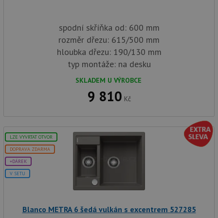
spodní skříňka od: 600 mm
rozměr dřezu: 615/500 mm
hloubka dřezu: 190/130 mm
typ montáže: na desku
SKLADEM U VÝROBCE
9 810
Kč
LZE VYVRTAT OTVOR
DOPRAVA ZDARMA
+DÁREK
V SETU
Blanco METRA 6 šedá vulkán s excentrem 527285