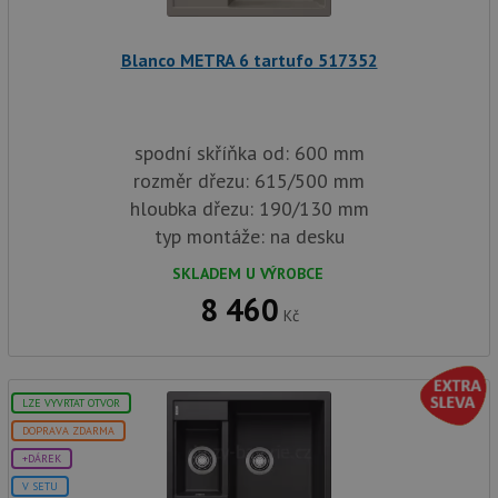
stavu relace.
we
a j
rek
Blanco METRA 6 tartufo 517352
ko
uži
vid
ná
uv
we
spodní skříňka od: 600 mm
sid
.seznam.cz
4 týdny 2
Tot
rozměr dřezu: 615/500 mm
dny
bě
so
hloubka dřezu: 190/130 mm
ale
typ montáže: na desku
nal
so
rel
SKLADEM U VÝROBCE
pr
pou
8 460
spr
Kč
rel
sid
.drezy-
4 týdny 2
Tot
blanco.cz
dny
bě
so
LZE VYVRTAT OTVOR
ale
nal
DOPRAVA ZDARMA
so
rel
+DÁREK
pr
pou
V SETU
spr