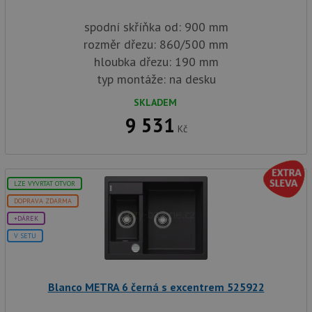
spodní skříňka od: 900 mm
rozměr dřezu: 860/500 mm
hloubka dřezu: 190 mm
typ montáže: na desku
SKLADEM
9 531
Kč
LZE VYVRTAT OTVOR
DOPRAVA ZDARMA
+DÁREK
V SETU
Blanco METRA 6 černá s excentrem 525922