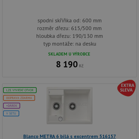
spodní skříňka od: 600 mm
rozměr dřezu: 615/500 mm
hloubka dřezu: 190/130 mm
typ montáže: na desku
SKLADEM U VÝROBCE
8 190
Kč
LZE VYVRTAT OTVOR
DOPRAVA ZDARMA
+DÁREK
V SETU
Blanco METRA 6 bílá s excentrem 516157