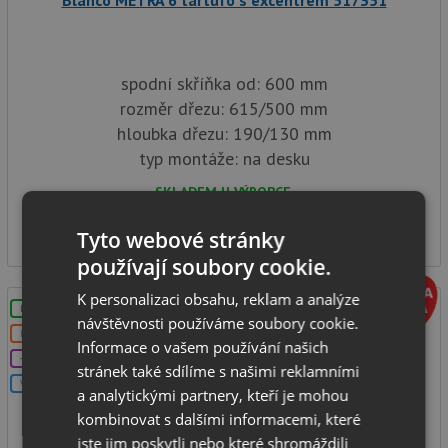
Blanco METRA 6 tartufo s excentrem 517351
spodní skříňka od: 600 mm
rozměr dřezu: 615/500 mm
hloubka dřezu: 190/130 mm
typ montáže: na desku
SKLADEM U VÝROBCE
9 810
Kč
Tyto webové stránky
používají soubory cookie.
K personalizaci obsahu, reklam a analýze
LZE VYVRTAT OTVOR
návštěvnosti používáme soubory cookie.
DOPRAVA ZDARMA
Informace o vašem používání našich
+DÁREK
stránek také sdílíme s našimi reklamními
V SETU
a analytickými partnery, kteří je mohou
kombinovat s dalšími informacemi, které
jste jim poskytli nebo které shromáždili