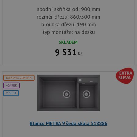
spodní skříňka od: 900 mm
rozměr dřezu: 860/500 mm
hloubka dřezu: 190 mm
typ montáže: na desku
SKLADEM
9 531
Kč
DOPRAVA ZDARMA
+DÁREK
V SETU
Blanco METRA 9 šedá skála 518886