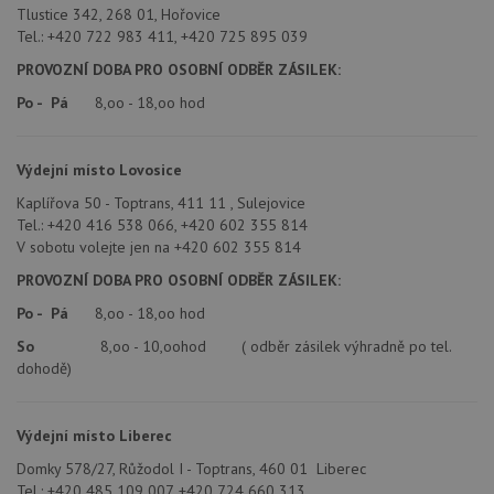
Tlustice 342, 268 01, Hořovice
Tel.: +420 722 983 411, +420 725 895 039
PROVOZNÍ DOBA PRO OSOBNÍ ODBĚR ZÁSILEK:
Po - Pá
8,oo - 18,oo hod
Výdejní místo Lovosice
Kaplířova 50 - Toptrans, 411 11 , Sulejovice
Tel.: +420 416 538 066, +420 602 355 814
V sobotu volejte jen na +420 602 355 814
PROVOZNÍ DOBA PRO OSOBNÍ ODBĚR ZÁSILEK:
Po - Pá
8,oo - 18,oo hod
So
8,oo - 10,oohod ( odběr zásilek výhradně po tel.
dohodě)
Výdejní místo Liberec
Domky 578/27, Růžodol I - Toptrans, 460 01 Liberec
Tel.: +420 485 109 007, +420 724 660 313