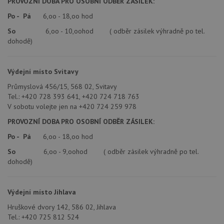
PROVOZNÍ DOBA PRO OSOBNÍ ODBĚR ZÁSILEK:
použív
blanco.cz
služba
Po - Pá
6,oo - 18,oo hod
Cookie
Script
So
6,oo - 10,oohod ( odběr zásilek výhradně po tel.
zapam
dohodě)
předvo
souhla
soubo
cookie
návště
Výdejní místo Svitavy
Je nut
banne
Průmyslová 456/15, 568 02, Svitavy
cookie
Tel.: +420 728 393 641, +420 724 718 763
Cookie
Script
V sobotu volejte jen na +420 724 259 978
fungov
správn
PROVOZNÍ DOBA PRO OSOBNÍ ODBĚR ZÁSILEK:
AUTORIZACE
www.drezy-
Zavřením
Po - Pá
6,oo - 18,oo hod
blanco.cz
prohlížeče
So
6,oo - 9,oohod ( odběr zásilek výhradně po tel.
dohodě)
Výdejní místo Jihlava
Poskytovatel
Název
Vyprší
Popis
Hruškové dvory 142, 586 02, Jihlava
/
Doména
Tel.: +420 725 812 524
Poskytovatel
/
Název
Vyprší
Po
_ga
1 rok
Tento název