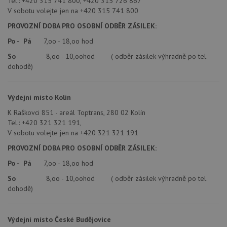
Tel.: +420 315 741 800, +420 315 726 867
V sobotu volejte jen na +420 315 741 800
PROVOZNÍ DOBA PRO OSOBNÍ ODBĚR ZÁSILEK:
Po - Pá
7,oo - 18,oo hod
So
8,oo - 10,oohod ( odběr zásilek výhradně po tel.
dohodě)
Výdejní místo Kolín
K Raškovci 851 - areál Toptrans, 280 02 Kolín
Tel.: +420 321 321 191,
V sobotu volejte jen na +420 321 321 191
PROVOZNÍ DOBA PRO OSOBNÍ ODBĚR ZÁSILEK:
Po - Pá
7,oo - 18,oo hod
So
8,oo - 10,oohod ( odběr zásilek výhradně po tel.
dohodě)
Výdejní místo České Budějovice