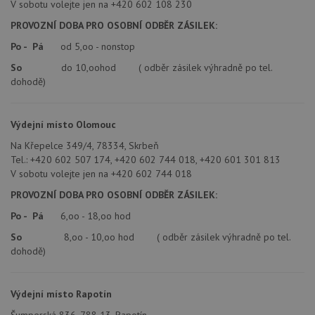
Google LLC
Doména
V sobotu volejte jen na +420 602 108 230
1
souboru cookie
.drezy-
měsíc
je spojen s
blanco.cz
VISITOR_PRIVACY_METADATA
6 měsíců
Te
YouTube
PROVOZNÍ DOBA PRO OSOBNÍ ODBĚR ZÁSILEK:
Google
coo
.youtube.com
Universal
uk
Po - Pá
od 5,oo - nonstop
Analytics - což je
so
významná
uži
So
do 10,oohod ( odběr zásilek výhradně po tel.
aktualizace
vo
běžněji
dohodě)
pro
používané
int
analytické
we
služby Google.
Za
Tento soubor
úd
Výdejní místo Olomouc
cookie se
so
používá k
náv
Na Křepelce 349/4, 78334, Skrbeň
rozlišení
rů
jedinečných
Tel.: +420 602 507 174, +420 602 744 018, +420 601 301 813
zá
uživatelů
oc
V sobotu volejte jen na +420 602 744 018
přiřazením
os
náhodně
a 
PROVOZNÍ DOBA PRO OSOBNÍ ODBĚR ZÁSILEK:
vygenerovaného
kte
čísla jako
jej
Po - Pá
6,oo - 18,oo hod
identifikátoru
pre
klienta. Je
bu
součástí
So
8,oo - 10,oo hod ( odběr zásilek výhradně po tel.
bu
každého
sez
dohodě)
požadavku na
re
stránku na webu
a slouží k
__Secure-YNID
.youtube.com
6 měsíců
výpočtu údajů o
Výdejní místo Rapotín
návštěvnících,
IDE
1 rok
Te
Google LLC
relacích a
co
.doubleclick.net
kampaních pro