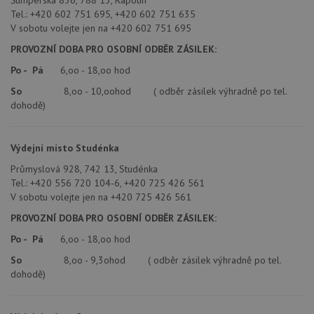
Šumperská 836, 788 13, Rapotín
na
analytické
Tel.: +420 602 751 695, +420 602 751 635
sp
přehledy webů.
Dou
V sobotu volejte jen na +420 602 751 695
pr
_ga_9T91YFLEPX
.drezy-
1 rok
Tento soubor
in
PROVOZNÍ DOBA PRO OSOBNÍ ODBĚR ZÁSILEK:
blanco.cz
1
cookie používá
tom
měsíc
Google Analytics
ko
k zachování
Po - Pá
6,oo - 18,oo hod
uži
stavu relace.
we
So
8,oo - 10,oohod ( odběr zásilek výhradně po tel.
a j
rek
dohodě)
ko
uži
vid
ná
Výdejní místo Studénka
uv
we
Průmyslová 928, 742 13, Studénka
sid
.seznam.cz
4 týdny 2
Tot
Tel.: +420 556 720 104-6, +420 725 426 561
dny
bě
V sobotu volejte jen na +420 725 426 561
so
ale
PROVOZNÍ DOBA PRO OSOBNÍ ODBĚR ZÁSILEK:
nal
so
Po - Pá
6,oo - 18,oo hod
rel
pr
So
8,oo - 9,3ohod ( odběr zásilek výhradně po tel.
pou
spr
dohodě)
rel
sid
.drezy-
4 týdny 2
Tot
blanco.cz
dny
bě