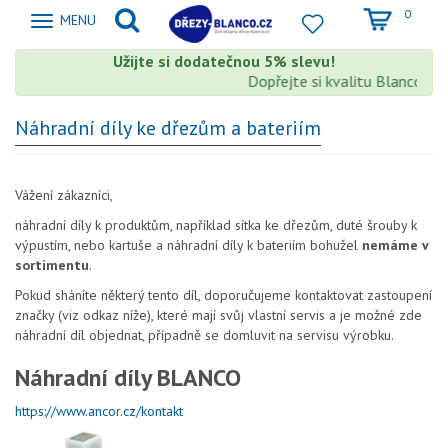
0
Zobrazit
MENU
nabidku
Užijte si dodatečnou 5% slevu!
Dopřejte si kvalitu Blanco s 
Náhradní díly ke dřezům a bateriím
Vážení zákazníci,
náhradní díly k produktům, například sítka ke dřezům, duté šrouby k
výpustím, nebo kartuše a náhradní díly k bateriím bohužel
nemáme v
sortimentu
.
Pokud sháníte některý tento díl, doporučujeme kontaktovat zastoupení
značky (viz odkaz níže), které mají svůj vlastní servis a je možné zde
náhradní díl objednat, případně se domluvit na servisu výrobku.
Náhradní díly BLANCO
https://www.ancor.cz/kontakt