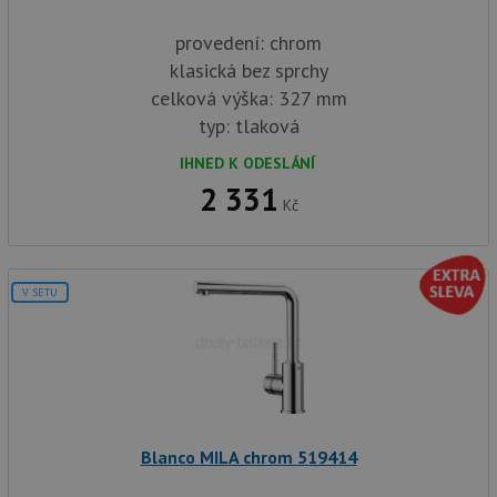
provedení: chrom
klasická bez sprchy
celková výška: 327 mm
typ: tlaková
IHNED K ODESLÁNÍ
2 331
Kč
V SETU
Blanco MILA chrom 519414