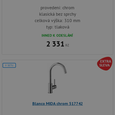
provedení: chrom
klasická bez sprchy
celková výška: 310 mm
typ: tlaková
IHNED K ODESLÁNÍ
2 331
Kč
V SETU
Blanco MIDA chrom 517742