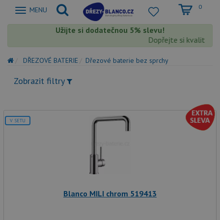
0
Zobrazit
MENU
nabidku
Užijte si dodatečnou 5% slevu!
Dopřejte si kvalitu Bl
DŘEZOVÉ BATERIE
Dřezové baterie bez sprchy
Zobrazit filtry
V SETU
Blanco MILI chrom 519413