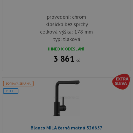
provedení: chrom
klasická bez sprchy
celková výška: 178 mm
typ: tlaková
IHNED K ODESLÁNÍ
3 861
Kč
DOPRAVA ZDARMA
V SETU
Blanco MILA černá matná 526657