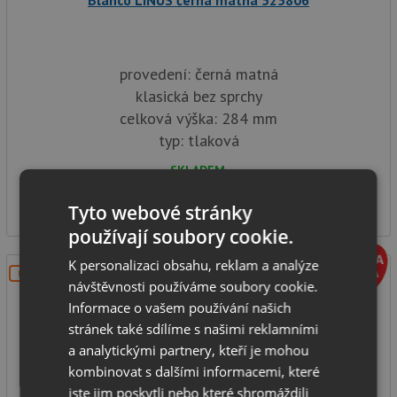
Blanco LINUS černá matná 525806
provedení: černá matná
klasická bez sprchy
celková výška: 284 mm
typ: tlaková
SKLADEM
6 921
Kč
Tyto webové stránky
používají soubory cookie.
K personalizaci obsahu, reklam a analýze
DOPRAVA ZDARMA
návštěvnosti používáme soubory cookie.
Informace o vašem používání našich
stránek také sdílíme s našimi reklamními
a analytickými partnery, kteří je mohou
kombinovat s dalšími informacemi, které
jste jim poskytli nebo které shromáždili