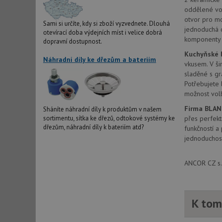
oddělené vod
otvor pro m
Sami si určíte, kdy si zboží vyzvednete. Dlouhá
jednoduchá 
otevírací doba výdejních míst i velice dobrá
komponenty p
dopravní dostupnost.
Kuchyňské 
Náhradní díly ke dřezům a bateriím
vkusem. V ši
sladěné s gr
Potřebujete 
možnost volb
Firma BLA
Sháníte náhradní díly k produktům v našem
přes perfekt
sortimentu, sítka ke dřezů, odtokové systémy ke
dřezům, náhradní díly k bateriím atd?
funkčností a
jednoduchost
ANCOR CZ s.r
K tom