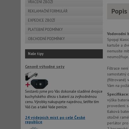
VRÁCENÍ ZBOŽÍ
Popis
REKLAMAČNÍ FORMULÁŘ
EXPEDICE ZBOŽÍ
PLATEBNÍ PODMÍNKY
Vodovodní b
OBCHODNÍ PODMÍNKY
Spojují klas
kartuše a dv
nemusíte mít
Naše tipy
neumožňuje.
Cenově výhodné sety
Filtrace nen
samostatný o
(filtrované)
Vám na požád
Sestavili jsme pro Vás dokonale sladěné dvojice
Specifikace:
kuchyňského dřezu s baterií za zvýhodněnou
výška bater
cenu. Výrobky nakupujete najednou, šetříte tím
provedení: s
Váš čas a také Vaše peníze.
tlaková bate
otočné ram
24 výdejních míst po celé České
republice
perlátor pr
2 keramické 