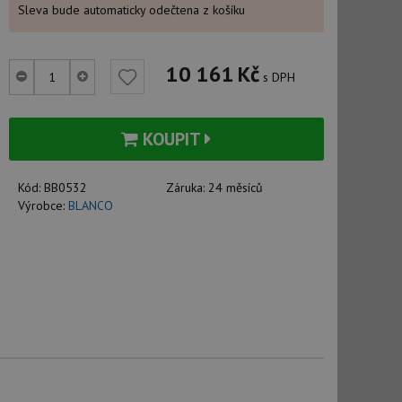
Sleva bude automaticky odečtena z košíku
10 161
Kč
s DPH
KOUPIT
Kód:
BB0532
Záruka:
24 měsíců
Výrobce:
BLANCO