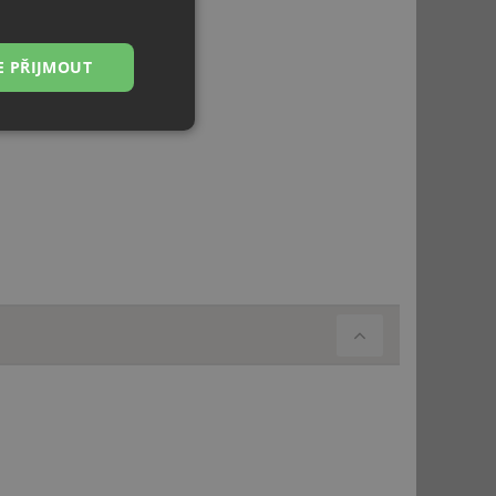
E PŘIJMOUT
Nezařazené
soubory
řazené soubory
 správa účtu. Webové
ci zařízení, která
používání a zlepšila