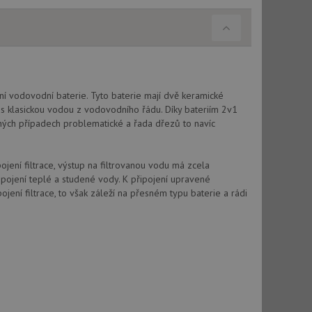
ční vodovodní baterie. Tyto baterie mají dvě keramické
 s klasickou vodou z vodovodního řádu. Díky bateriím 2v1
ohých případech problematické a řada dřezů to navíc
ojení filtrace, výstup na filtrovanou vodu má zcela
ipojení teplé a studené vody. K připojení upravené
jení filtrace, to však záleží na přesném typu baterie a rádi