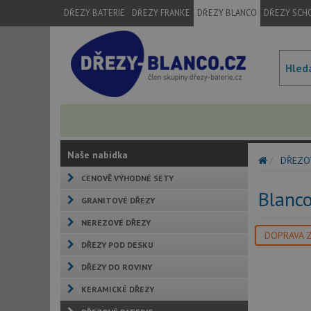
DŘEZY BATERIE
DŘEZY FRANKE
DŘEZY BLANCO
DŘEZY SCH
Naše nabídka
DŘEZO
CENOVĚ VÝHODNÉ SETY
Blanc
GRANITOVÉ DŘEZY
NEREZOVÉ DŘEZY
DOPRAVA 
DŘEZY POD DESKU
DŘEZY DO ROVINY
KERAMICKÉ DŘEZY