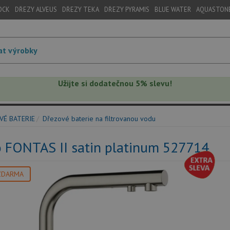
OCK
DŘEZY ALVEUS
DŘEZY TEKA
DŘEZY PYRAMIS
BLUE WATER
AQUASTON
Užijte si dodatečnou 5% slevu!
VÉ BATERIE
Dřezové baterie na filtrovanou vodu
o FONTAS II satin platinum 527714
ZDARMA