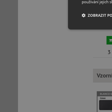
používání jejich 
ZOBRAZIT P
Blanco 
Microp
Nezbytně nutn
soubory
3
Nezbytně nutn
Vzorn
Nezbytně nutné soubo
stránky nelze bez ne
Název
udid