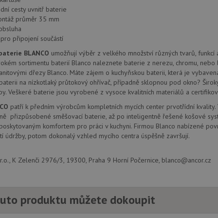
ní cesty uvnitř baterie
ontáž průměr 35 mm
obsluha
ro připojení součástí
baterie BLANCO
umožňují výběr z velkého množství různých tvarů, funkcí 
rokém sortimentu baterií Blanco naleznete baterie z nerezu, chromu, nebo 
anitovými dřezy Blanco. Máte zájem o kuchyňskou baterii, která je vybaven
baterii na nízkotlaký průtokový ohřívač, případně sklopnou pod okno? Širo
y. Veškeré baterie jsou vyrobené z vysoce kvalitních materiálů a certifikov
NCO
patří k předním výrobcům kompletních mycích center prvotřídní kvality.
ně přizpůsobené směšovací baterie, až po inteligentně řešené košové sys
 poskytovaným komfortem pro práci v kuchyni. Firmou Blanco nabízené povr
í údržby, potom dokonalý vzhled mycího centra úspěšně završují.
.o., K Zelenči 2976/3, 19300, Praha 9 Horní Počernice, blanco@ancor.cz
uto produktu můžete dokoupit