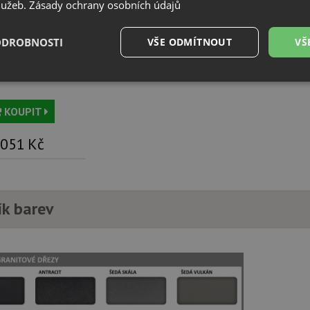
služeb.
Zásady ochrany osobních údajů
ODROBNOSTI
VŠE ODMÍTNOUT
VŠ
Filtrační kartuše
lastic S 527454
é
Výkonové
Soubory cílení
Funkční soubory
soubory
KOUPIT
 051
Kč
é soubory
Výkonové soubory
Soubory cílení
Funkční soubory
Neza
ík barev
ry cookie umožňují základní funkce webových stránek, jako je přihlášení uživatele a
zbytně nutných souborů cookie správně používat.
Poskytovatel
/
Vyprší
Popis
Doména
.drezy-blanco.cz
4 týdny 2
Tento cookie se používá k jedinečné identifika
dny
mají přístup k webové stránce, aby sledovala 
uživatelskou zkušenost.