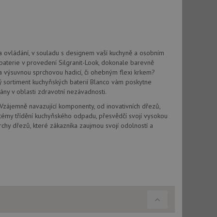
a ovládání, v souladu s designem vaší kuchyně a osobním
baterie v provedení Silgranit-Look, dokonale barevně
a výsuvnou sprchovou hadicí, či ohebným flexi krkem?
ký sortiment kuchyňských baterií Blanco vám poskytne
ány v oblasti zdravotní nezávadnosti.
 Vzájemně navazující komponenty, od inovativních dřezů,
témy třídění kuchyňského odpadu, přesvědčí svojí vysokou
chy dřezů, které zákazníka zaujmou svojí odolností a