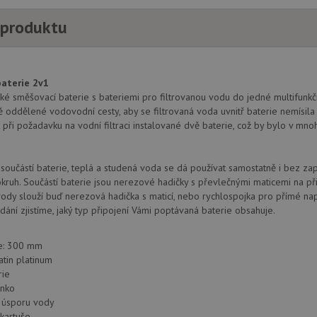
 produktu
aterie 2v1
ické směšovací baterie s bateriemi pro filtrovanou vodu do jedné multifunk
ě oddělené vodovodní cesty, aby se filtrovaná voda uvnitř baterie nemísila
 při požadavku na vodní filtraci instalované dvě baterie, což by bylo v mn
í součástí baterie, teplá a studená voda se dá používat samostatně i bez zap
kruh. Součástí baterie jsou nerezové hadičky s převlečnými maticemi na př
 vody slouží buď nerezová hadička s maticí, nebo rychlospojka pro přímé napo
ání zjistíme, jaký typ připojení Vámi poptávaná baterie obsahuje.
ie: 300 mm
atin platinum
rie
énko
o úsporu vody
kartuše