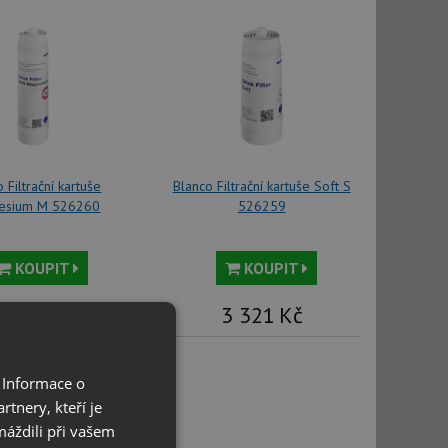
 Filtrační kartuše
Blanco Filtrační kartuše Soft S
esium M 526260
526259
KOUPIT
KOUPIT
4 671
Kč
3 321
Kč
 Informace o
tnery, kteří je
máždili při vašem