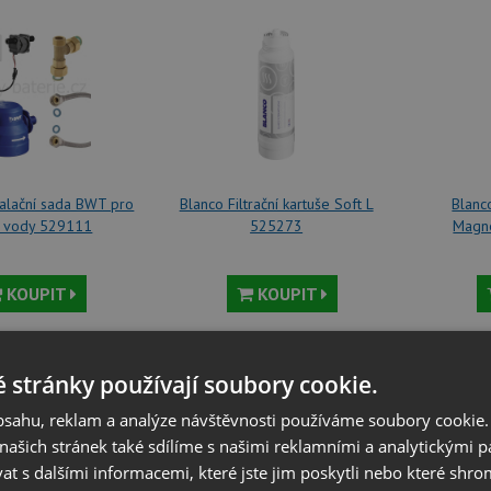
alační sada BWT pro
Blanco Filtrační kartuše Soft L
Blanco
ci vody 529111
525273
Magn
KOUPIT
KOUPIT
 111
Kč
4 221
Kč
 stránky používají soubory cookie.
obsahu, reklam a analýze návštěvnosti používáme soubory cookie.
ašich stránek také sdílíme s našimi reklamními a analytickými par
 s dalšími informacemi, které jste jim poskytli nebo které shro