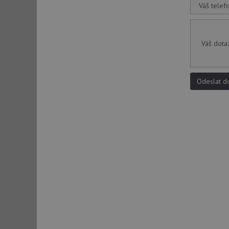
Váš telef
sid
Váš dota
sid
Odeslat d
test_cookie
YSC
_gcl_au
__Secure-ROLLOU
VISITOR_INFO1_LIV