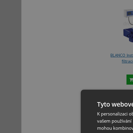
BLANCO Inst
filtra
6
Tyto webové
K personalizaci 
vašem používání n
mohou kombinovat