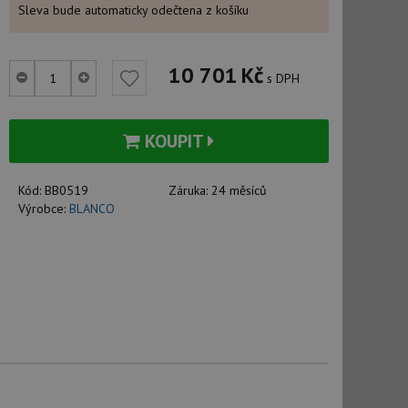
Sleva bude automaticky odečtena z košíku
10 701
Kč
s DPH
KOUPIT
Kód:
BB0519
Záruka:
24 měsíců
Výrobce:
BLANCO