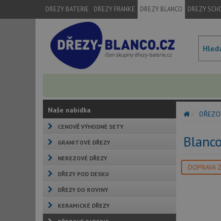
DŘEZY BATERIE
DŘEZY FRANKE
DŘEZY BLANCO
DŘEZY SCH
Naše nabídka
DŘEZO
CENOVĚ VÝHODNÉ SETY
Blanco
GRANITOVÉ DŘEZY
NEREZOVÉ DŘEZY
DOPRAVA 
DŘEZY POD DESKU
DŘEZY DO ROVINY
KERAMICKÉ DŘEZY