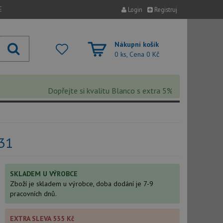
E
Login
Registruj
Nákupní košík
0 ks, Cena
0 Kč
Dopřejte si kvalitu Blanco s extra 5% slevou – sleva se 
731
SKLADEM U VÝROBCE
Zboží je skladem u výrobce, doba dodání je 7-9
pracovních dnů.
EXTRA SLEVA 535 Kč