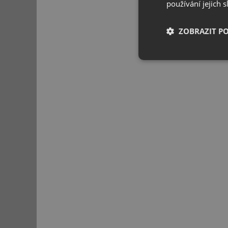
používání jejich 
Odeslat d
ZOBRAZIT P
Nezbytně nutn
soubory
Nezbytně nutn
Nezbytně nutné soubo
stránky nelze bez ne
Název
udid