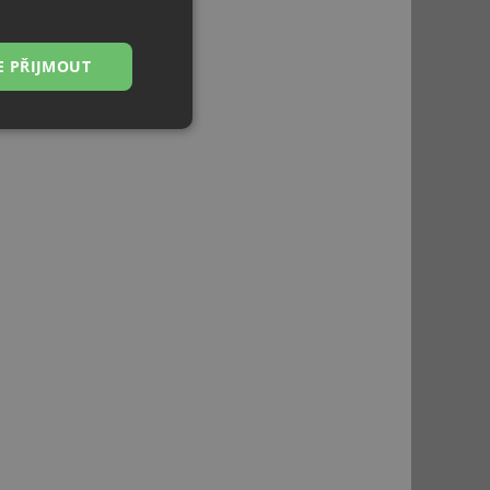
E PŘIJMOUT
Nezařazené
soubory
řazené soubory
 správa účtu. Webové
ci zařízení, která
používání a zlepšila