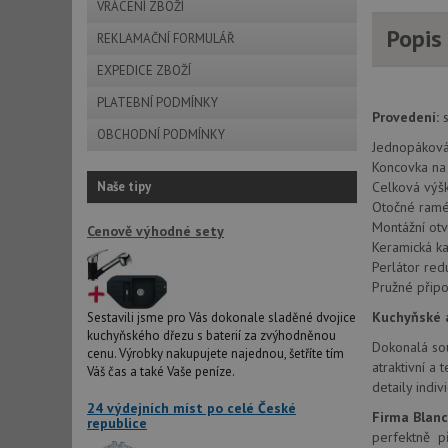
VRÁCENÍ ZBOŽÍ
Popis
REKLAMAČNÍ FORMULÁŘ
EXPEDICE ZBOŽÍ
PLATEBNÍ PODMÍNKY
Provedení:
s
OBCHODNÍ PODMÍNKY
Jednopáková,
Koncovka na 
Naše tipy
Celková vý
Otočné ramé
Montážní ot
Cenově výhodné sety
Keramická ka
Perlátor re
Pružné připo
Kuchyňské a
Sestavili jsme pro Vás dokonale sladěné dvojice
kuchyňského dřezu s baterií za zvýhodněnou
Dokonalá sou
cenu. Výrobky nakupujete najednou, šetříte tím
atraktivní a
Váš čas a také Vaše peníze.
detaily ind
24 výdejních míst po celé České
Firma Blan
republice
perfektně př