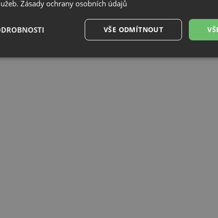
služeb.
Zásady ochrany osobních údajů
otaz
ODROBNOSTI
VŠE ODMÍTNOUT
VŠ
é
Výkonové
Soubory cílení
Funkční soubory
soubory
é soubory
Výkonové soubory
Soubory cílení
Funkční soubory
Neza
ry cookie umožňují základní funkce webových stránek, jako je přihlášení uživatele a
zbytně nutných souborů cookie správně používat.
Poskytovatel
/
Vyprší
Popis
Doména
.drezy-blanco.cz
4 týdny 2
Tento cookie se používá k jedinečné identifika
dny
mají přístup k webové stránce, aby sledovala 
uživatelskou zkušenost.