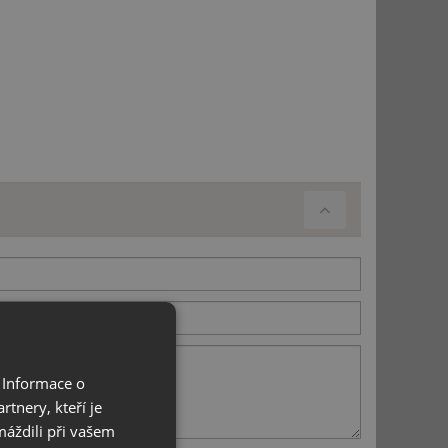
 Informace o
tnery, kteří je
máždili při vašem