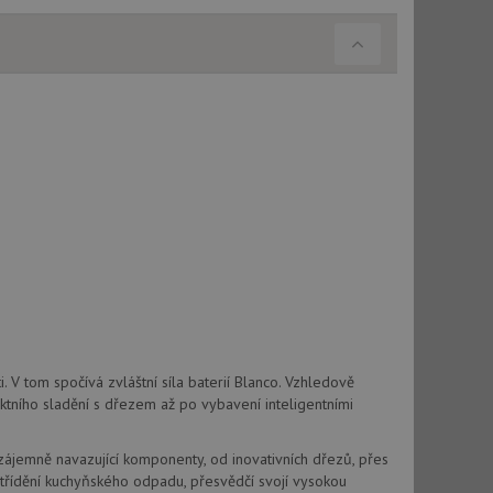
. V tom spočívá zvláštní síla baterií Blanco. Vzhledově
ektního sladění s dřezem až po vybavení inteligentními
Vzájemně navazující komponenty, od inovativních dřezů, přes
třídění kuchyňského odpadu, přesvědčí svojí vysokou