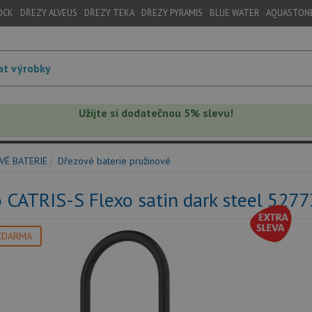
OCK
DŘEZY ALVEUS
DŘEZY TEKA
DŘEZY PYRAMIS
BLUE WATER
AQUASTON
Užijte si dodatečnou 5% slevu!
VÉ BATERIE
Dřezové baterie pružinové
 CATRIS-S Flexo satin dark steel 527
ZDARMA