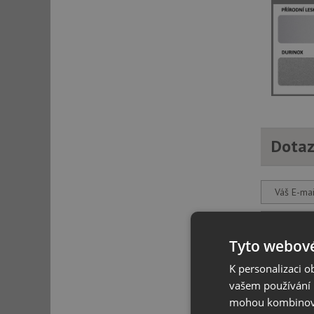
Dotaz
Váš E-mai
Váš telef
Tyto webové
K personalizaci 
Váš dota
vašem používání n
mohou kombinovat