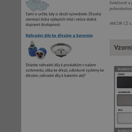
funkčností a
jednoduchost
Sami si určíte, kdy si zboží vyzvednete. Dlouhá
otevírací doba výdejních míst i velice dobrá
ANCOR CZ s.r
dopravní dostupnost.
Náhradní díly ke dřezům a bateriím
Vzorn
Sháníte náhradní díly k produktům v našem
sortimentu, sítka ke dřezů, odtokové systémy ke
dřezům, náhradní díly k bateriím atd?