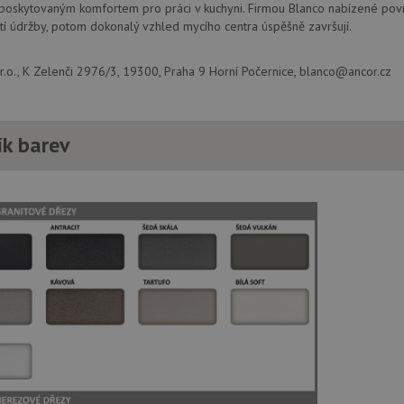
 poskytovaným komfortem pro práci v kuchyni. Firmou Blanco nabízené povr
í údržby, potom dokonalý vzhled mycího centra úspěšně završují.
.o., K Zelenči 2976/3, 19300, Praha 9 Horní Počernice, blanco@ancor.cz
ík barev