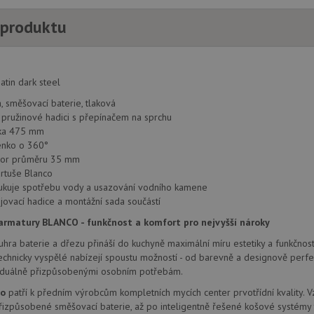
 produktu
atin dark steel
 směšovací baterie, tlaková
pružinové hadici s přepínačem na sprchu
ška 475 mm
nko o 360°
vor průměru 35 mm
rtuše Blanco
dukuje spotřebu vody a usazování vodního kamene
jovací hadice a montážní sada součástí
rmatury BLANCO - funkčnost a komfort pro nejvyšší nároky
hra baterie a dřezu přináší do kuchyně maximální míru estetiky a funkčnosti
 technicky vyspělé nabízejí spoustu možností - od barevně a designově perf
ividuálně přizpůsobenými osobním potřebám.
co
patří k předním výrobcům kompletních mycích center prvotřídní kvality. 
izpůsobené směšovací baterie, až po inteligentně řešené košové systémy 