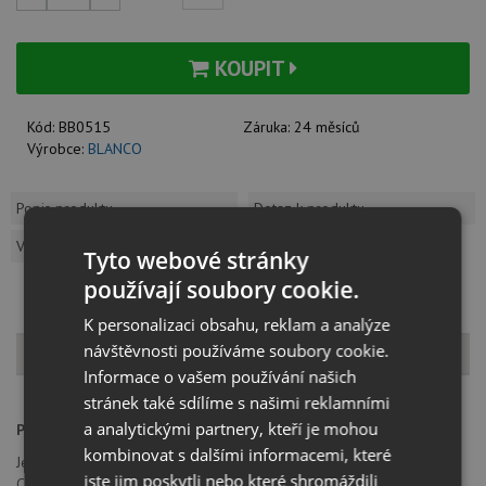
KOUPIT
Kód:
BB0515
Záruka:
24 měsíců
Výrobce:
BLANCO
Popis produktu
Dotaz k produktu
Vzorník barev
Tyto webové stránky
používají soubory cookie.
K personalizaci obsahu, reklam a analýze
Popis produktu
návštěvnosti používáme soubory cookie.
Informace o vašem používání našich
stránek také sdílíme s našimi reklamními
a analytickými partnery, kteří je mohou
Provedení:
satin dark steel
kombinovat s dalšími informacemi, které
Jednopáková, směšovací baterie, tlaková
jste jim poskytli nebo které shromáždili
Celková výška 282 mm