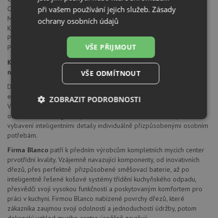
při vašem používání jejich služeb.
Zásady
Otočné raménko o 360°
Montážní otvor průměru 35 mm
ochrany osobních údajů
Keramická kartuše Blanco
Perlátor redukuje spotřebu vody a usazování vodního kamene
VŠE PŘIJMOUT
Pružné připojovací hadice a montážní sada součástí
Kuchyňské armatury BLANCO - funkčnost a komfort pro
nejvyšší nároky
VŠE ODMÍTNOUT
Dokonalá souhra baterie a dřezu přináší do kuchyně maximální míru
estetiky a funkčnosti. V tom spočívá zvláštní síla baterií Blanco.
ZOBRAZIT PODROBNOSTI
Vzhledově atraktivní a technicky vyspělé nabízejí spoustu možností -
od barevně a designově perfektního sladění s dřezem až po
Nezbytně
Výkonové
Soubory
vybavení inteligentními detaily individuálně přizpůsobenými osobním
nutné
soubory
cílení
potřebám.
soubory
Firma Blanco
patří k předním výrobcům kompletních mycích center
prvotřídní kvality. Vzájemně navazující komponenty, od inovativních
dřezů, přes perfektně přizpůsobené směšovací baterie, až po
Funkční soubory
Nezařazené
inteligentně řešené košové systémy třídění kuchyňského odpadu,
soubory
přesvědčí svojí vysokou funkčností a poskytovaným komfortem pro
práci v kuchyni. Firmou Blanco nabízené povrchy dřezů, které
zákazníka zaujmou svojí odolností a jednoduchostí údržby, potom