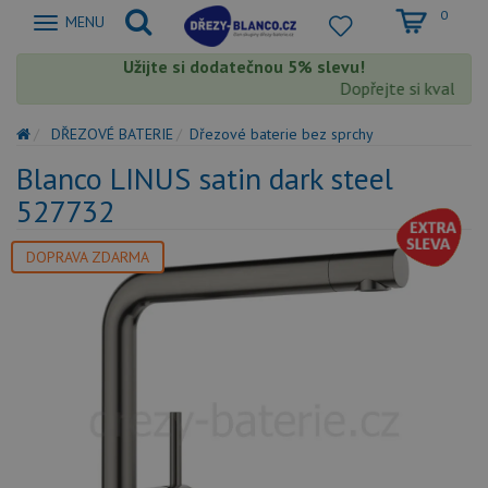
0
Zobrazit
MENU
nabidku
Užijte si dodatečnou 5% slevu!
Dopřejte si kvalitu 
DŘEZOVÉ BATERIE
Dřezové baterie bez sprchy
Blanco LINUS satin dark steel
527732
DOPRAVA ZDARMA