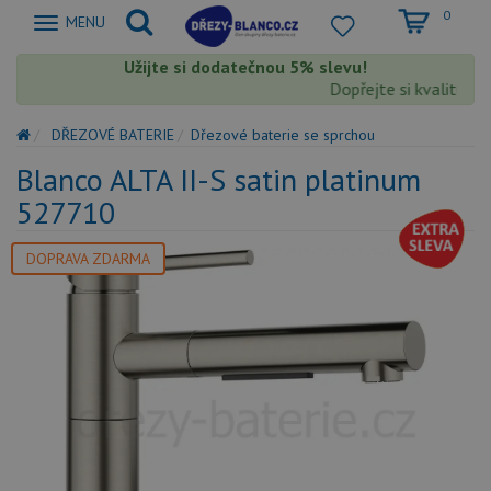
0
Zobrazit
MENU
nabidku
Užijte si dodatečnou 5% slevu!
Dopřejte si kvalitu Bl
DŘEZOVÉ BATERIE
Dřezové baterie se sprchou
Blanco ALTA II-S satin platinum
527710
DOPRAVA ZDARMA