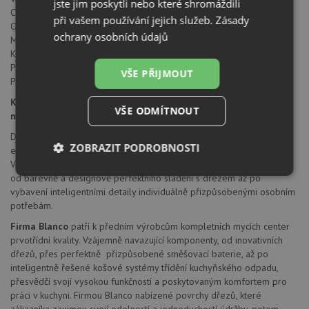
jste jim poskytli nebo které shromáždili
Celková výška 226 mm
při vašem používání jejich služeb.
Zásady
Otočné raménko o 140°
ochrany osobních údajů
Montážní otvor průměru 35 mm
Keramická kartuše Blanco
Perlátor redukuje spotřebu vody a usazování vodního kamene
VŠE PŘIJMOUT
Pružné připojovací hadice a montážní sada součástí
Kuchyňské armatury BLANCO - funkčnost a komfort pro
VŠE ODMÍTNOUT
nejvyšší nároky
Dokonalá souhra baterie a dřezu přináší do kuchyně maximální míru
ZOBRAZIT PODROBNOSTI
estetiky a funkčnosti. V tom spočívá zvláštní síla baterií Blanco.
Vzhledově atraktivní a technicky vyspělé nabízejí spoustu možností -
Nezbytně
Výkonové
Soubory
od barevně a designově perfektního sladění s dřezem až po
nutné
soubory
cílení
vybavení inteligentními detaily individuálně přizpůsobenými osobním
soubory
potřebám.
Firma Blanco
patří k předním výrobcům kompletních mycích center
prvotřídní kvality. Vzájemně navazující komponenty, od inovativních
Funkční soubory
Nezařazené
dřezů, přes perfektně přizpůsobené směšovací baterie, až po
soubory
inteligentně řešené košové systémy třídění kuchyňského odpadu,
přesvědčí svojí vysokou funkčností a poskytovaným komfortem pro
práci v kuchyni. Firmou Blanco nabízené povrchy dřezů, které