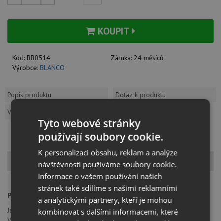
KOUPIT
Kód:
BB0514
Záruka:
24 měsíců
Výrobce:
BLANCO
Popis produktu
Dotaz k produktu
Vzorník barev
Tyto webové stránky
používají soubory cookie.
K personalizaci obsahu, reklam a analýze
Popis produktu
návštěvnosti používáme soubory cookie.
Informace o vašem používání našich
stránek také sdílíme s našimi reklamními
Provedení:
satin platinum
a analytickými partnery, kteří je mohou
Jednopáková, směšovací baterie, tlaková
kombinovat s dalšími informacemi, které
Vytahovací koncovka na hadici s přepínačem na sprchu