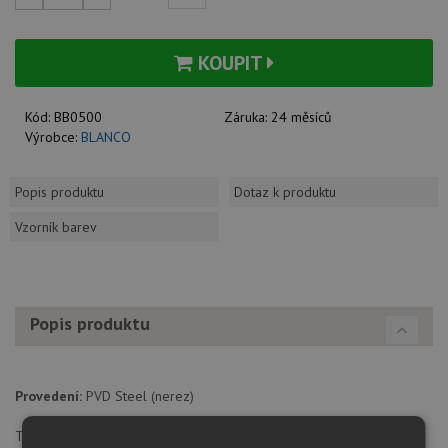
KOUPIT
Kód:
BB0500
Záruka:
24 měsíců
Výrobce:
BLANCO
Popis produktu
Dotaz k produktu
Vzorník barev
Popis produktu
Provedení:
PVD Steel (nerez)
Tlaková (klasická baterie pro připojení k vodnímu řádu nebo