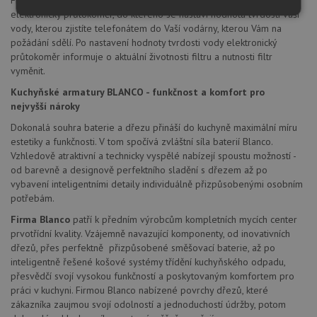
Filtrační zařízení BWT, které je součástí balení baterie obsahuje
elektronický průtokoměr, do kterého se nastaví hodnota tvrdosti vaší
Nezbytně
Výkonové
Soubory
nutné
soubory
cílení
vody, kterou zjistíte telefonátem do Vaší vodárny, kterou Vám na
soubory
požádání sdělí. Po nastavení hodnoty tvrdosti vody elektronický
průtokoměr informuje o aktuální životnosti filtru a nutnosti filtr
vyměnit.
Kuchyňské armatury BLANCO - funkčnost a komfort pro
Funkční soubory
Nezařazené
soubory
nejvyšší nároky
Dokonalá souhra baterie a dřezu přináší do kuchyně maximální míru
estetiky a funkčnosti. V tom spočívá zvláštní síla baterií Blanco.
Vzhledově atraktivní a technicky vyspělé nabízejí spoustu možností -
od barevně a designově perfektního sladění s dřezem až po
vybavení inteligentními detaily individuálně přizpůsobenými osobním
potřebám.
Nezbytně nutné soubory
Výkonové soubory
Firma Blanco
patří k předním výrobcům kompletních mycích center
Soubory cílení
Funkční soubory
prvotřídní kvality. Vzájemně navazující komponenty, od inovativních
Nezařazené soubory
dřezů, přes perfektně přizpůsobené směšovací baterie, až po
inteligentně řešené košové systémy třídění kuchyňského odpadu,
Nezbytně nutné soubory cookie umožňují základní
přesvědčí svojí vysokou funkčností a poskytovaným komfortem pro
funkce webových stránek, jako je přihlášení
práci v kuchyni. Firmou Blanco nabízené povrchy dřezů, které
uživatele a správa účtu. Webové stránky nelze bez
zákazníka zaujmou svojí odolností a jednoduchostí údržby, potom
nezbytně nutných souborů cookie správně používat.