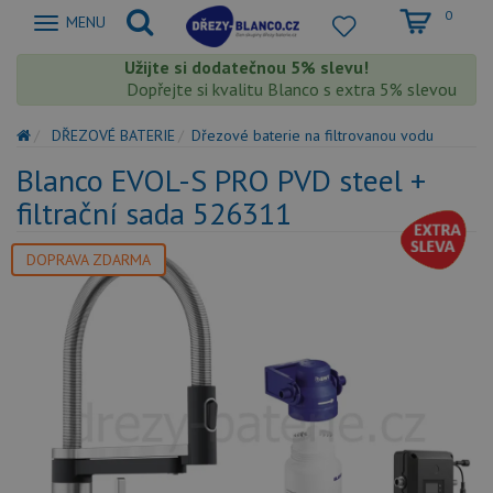
0
Zobrazit
MENU
nabidku
Užijte si dodatečnou 5% slevu!
Dopřejte si kvalitu Blanco s extra 5% slevou – sl
DŘEZOVÉ BATERIE
Dřezové baterie na filtrovanou vodu
Blanco EVOL-S PRO PVD steel +
filtrační sada 526311
DOPRAVA ZDARMA