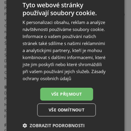
tlakovému ohřívači)
Tyto webové stránky
Přepínací sprcha na pružině
používají soubory cookie.
Polo-profesionální směšovací baterie 3v1: studená, teplá a filtrovaná
voda
K personalizaci obsahu, reklam a analýze
Click & Touch - Přesné množství přefiltrované vody se pohodlně
návštěvnosti používáme soubory cookie.
nastavuje pomocí přesného měřícího kolečka a intuitivního
Informace o vašem používání našich
dotykového ovládání
stránek také sdílíme s našimi reklamními
Špičkový vícestupňový filtr BWT snižuje množství vodního kamene a
zlepšuje chuť
a analytickými partnery, kteří je mohou
Samostatný vývod pro čištěnou pitnou vodu
kombinovat s dalšími informacemi, které
Duální perlátor s přesným magnetickým držákem
jste jim poskytli nebo které shromáždili
Rozměr: 252 x 447 mm
při vašem používání jejich služeb.
Zásady
Otočné raménko o 360 °
ochrany osobních údajů
Montáž do standardního otvoru 35 mm
Balení obsahuje:
Dřezová baterie
VŠE PŘIJMOUT
Připojovací hadičky
Montážní balíček
VŠE ODMÍTNOUT
Kompletní filtrační sada BWT - hlavice, hadičky, průtokoměr atd.
Filtr Soft L
ZOBRAZIT PODROBNOSTI
Funkce filtrační sady BWT