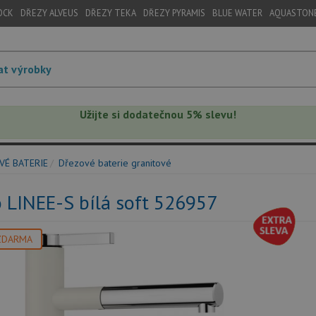
OCK
DŘEZY ALVEUS
DŘEZY TEKA
DŘEZY PYRAMIS
BLUE WATER
AQUASTON
Užijte si dodatečnou 5% slevu!
VÉ BATERIE
Dřezové baterie granitové
 LINEE-S bílá soft 526957
ZDARMA