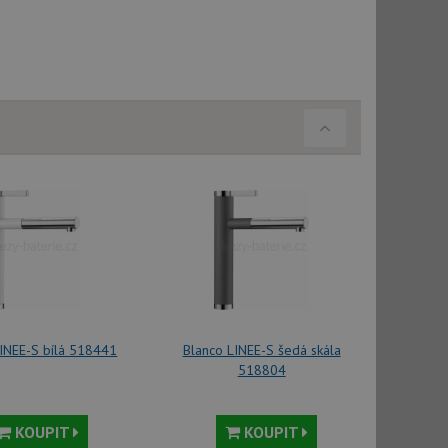
vatel používá
ou koncový uživatel
ebu.
, ale pokud je
e pravděpodobně
, ale pokud je
e pravděpodobně
t DoubleClick
stila, zda prohlížeč
okie.
ke sledování
t Doubleclick a
vatel používá
ou koncový uživatel
ebu.
LINEE-S bílá 518441
Blanco LINEE-S šedá skála
518804
e sledování
be vložená do
webu používá novou
KOUPIT
KOUPIT