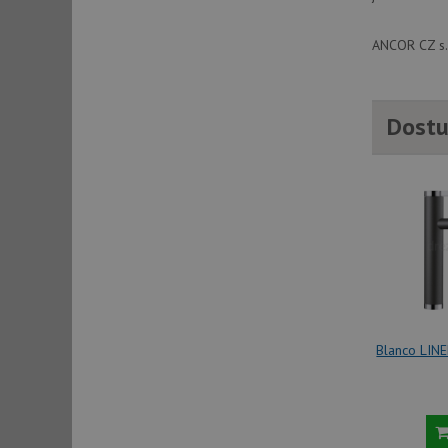
ANCOR CZ s.r
sid
sid
Dostu
test_cookie
YSC
_gcl_au
__Secure-ROLLOU
Blanco LINE
VISITOR_INFO1_LIV