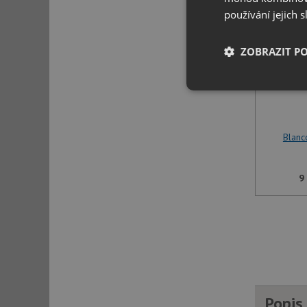
používání jejich 
ZOBRAZIT P
Nezbytně nutn
soubory
Blanc
9
Nezbytně nutn
Nezbytně nutné soubo
stránky nelze bez ne
Název
udid
Popis