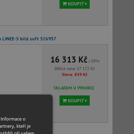
KOUPIT
o LINEE-S bílá soft 526957
16 313 Kč
s DPH
Běžná cena:
17 172
Kč
Sleva:
859
Kč
SKLADEM U VÝROBCE
KOUPIT
 Informace o
tnery, kteří je
máždili při vašem