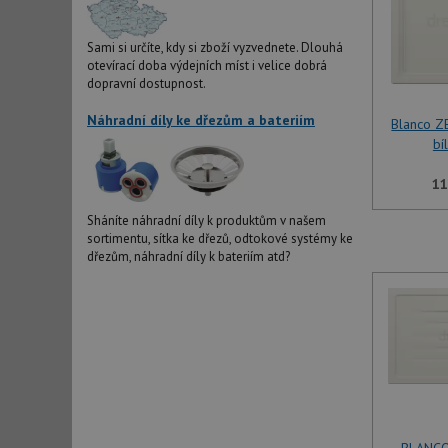
Sami si určíte, kdy si zboží vyzvednete. Dlouhá
otevírací doba výdejních míst i velice dobrá
dopravní dostupnost.
Náhradní díly ke dřezům a bateriím
Blanco Z
bí
11
Sháníte náhradní díly k produktům v našem
sortimentu, sítka ke dřezů, odtokové systémy ke
dřezům, náhradní díly k bateriím atd?