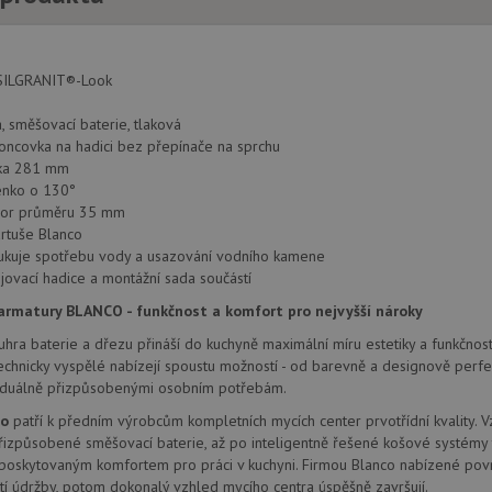
1 týden
Pro pokračující podporu lepivosti s případy 
Amazon.com Inc.
aktualizaci Chromium vytváříme další soubory
widget-
pro každou z těchto funkcí lepivosti založený
mediator.zopim.com
názvem AWSALBCORS (ALB).
ILGRANIT®-Look
nt
5 měsíců
Tento soubor cookie používá služba Cookie-S
CookieScript
 směšovací baterie, tlaková
4 týdny
zapamatování předvoleb souhlasu se soubor
www.drezy-
návštěvníků. Je nutné, aby banner cookie Co
blanco.cz
oncovka na hadici bez přepínače na sprchu
zásadách ochrany soukromí společnosti Google
fungoval správně.
ška 281 mm
www.drezy-
Zavřením
nko o 130°
blanco.cz
prohlížeče
vor průměru 35 mm
rtuše Blanco
dukuje spotřebu vody a usazování vodního kamene
jovací hadice a montážní sada součástí
Poskytovatel
Vyprší
Popis
/
Doména
Poskytovatel
/
rmatury BLANCO - funkčnost a komfort pro nejvyšší nároky
Vyprší
Popis
Doména
1 rok
Tento název souboru cookie je spojen s Google Universal Analy
Google LLC
hra baterie a dřezu přináší do kuchyně maximální míru estetiky a funkčnosti
1
významná aktualizace běžněji používané analytické služby G
.drezy-
METADATA
6 měsíců
Tento soubor cookie slouží k ukládání so
YouTube
 technicky vyspělé nabízejí spoustu možností - od barevně a designově perf
měsíc
cookie se používá k rozlišení jedinečných uživatelů přiřazen
blanco.cz
volby soukromí pro jejich interakci s w
.youtube.com
vygenerovaného čísla jako identifikátoru klienta. Je součást
údaje o souhlasu návštěvníka s různými 
ividuálně přizpůsobenými osobním potřebám.
na stránku na webu a slouží k výpočtu údajů o návštěvnících, 
osobních údajů a nastavením, které zajistí,
kampaních pro analytické přehledy webů.
preference budou v budoucích sezeních 
co
patří k předním výrobcům kompletních mycích center prvotřídní kvality. 
izpůsobené směšovací baterie, až po inteligentně řešené košové systémy 
.drezy-
1 rok
Tento soubor cookie používá Google Analytics k zachování sta
.youtube.com
6 měsíců
blanco.cz
1
 poskytovaným komfortem pro práci v kuchyni. Firmou Blanco nabízené povr
měsíc
1 rok
Tento soubor cookie nastavuje společnos
Google LLC
í údržby, potom dokonalý vzhled mycího centra úspěšně završují.