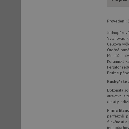
AWSALBCORS
Provedení:
S
CookieScriptConse
Jednopáková,
Vytahovací k
Celková vý
AUTORIZACE
Otočné ramé
Montážní ot
Keramická ka
Perlátor re
Pružné připo
Název
Kuchyňské a
Název
_ga
Dokonalá sou
VISITOR_PRIVACY_
atraktivní a
detaily ind
Firma Blan
perfektně př
_ga_9T91YFLEPX
__Secure-YNID
funkčností a
IDE
jednoduchost