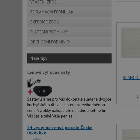
VRÁCENÍ ZBOŽÍ
REKLAMAČNÍ FORMULÁŘ
EXPEDICE ZBOŽÍ
PLATEBNÍ PODMÍNKY
OBCHODNÍ PODMÍNKY
Naše tipy
Cenově výhodné sety
BLANCO F
5
Sestavili jsme pro Vás dokonale sladěné dvojice
kuchyňského dřezu s baterií za zvýhodněnou
cenu. Výrobky nakupujete najednou, šetříte tím
Váš čas a také Vaše peníze.
24 výdejních míst po celé České
republice