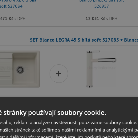
 FAVUM XL 6 S bílá
Blanco LINEE-S bílá soft
soft 527084
526957
 471
Kč
s DPH
12 051
Kč
s DPH
SET Blanco LEGRA 45 S bílá soft 527085 + Blanc
+
LEGRA 45 S bílá soft
Blanco LINEE-S bílá soft
527085
526957
 stránky používají soubory cookie.
 121
Kč
s DPH
12 051
Kč
s DPH
obsahu, reklam a analýze návštěvnosti používáme soubory cookie.
ašich stránek také sdílíme s našimi reklamními a analytickými par
 s dalšími informacemi, které jste jim poskytli nebo které shro