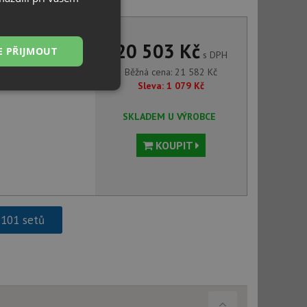
LINEE-S bílá soft 526957
20 503 Kč
E PŘIJMOUT
s DPH
Běžná cena:
21 582
Kč
Sleva:
1 079
Kč
Nezařazené
soubory
SKLADEM U VÝROBCE
KOUPIT
řazené soubory
 101 setů
 správa účtu. Webové
ci zařízení, která
používání a zlepšila