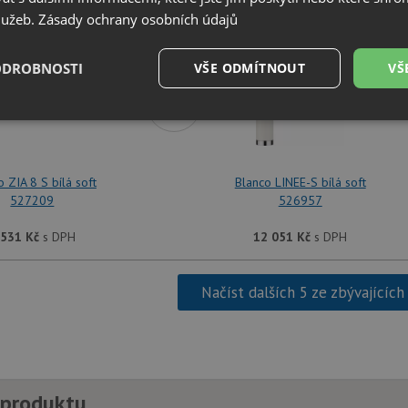
SET Blanco ZIA 8 S bílá soft 527209 + Blanco 
služeb.
Zásady ochrany osobních údajů
ODROBNOSTI
VŠE ODMÍTNOUT
VŠ
+
é
Výkonové
Soubory cílení
Funkční soubory
soubory
o ZIA 8 S bílá soft
Blanco LINEE-S bílá soft
527209
526957
 531
Kč
s DPH
12 051
Kč
s DPH
é soubory
Výkonové soubory
Soubory cílení
Funkční soubory
Neza
Načíst dalších 5 ze zbývajících
ry cookie umožňují základní funkce webových stránek, jako je přihlášení uživatele a
zbytně nutných souborů cookie správně používat.
Poskytovatel
/
Vyprší
Popis
Doména
.drezy-blanco.cz
4 týdny 2
Tento cookie se používá k jedinečné identifika
dny
mají přístup k webové stránce, aby sledovala 
 produktu
uživatelskou zkušenost.