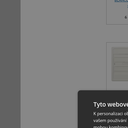
BLANCO
6
Blanco 
Tyto webové
5
K personalizaci 
vašem používání n
mohou kombinovat