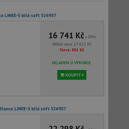
o LINEE-S bílá soft 526957
16 741 Kč
s DPH
Běžná cena:
17 622
Kč
Sleva:
881
Kč
SKLADEM U VÝROBCE
KOUPIT
Blanco LINEE-S bílá soft 526957
22 298 Kč