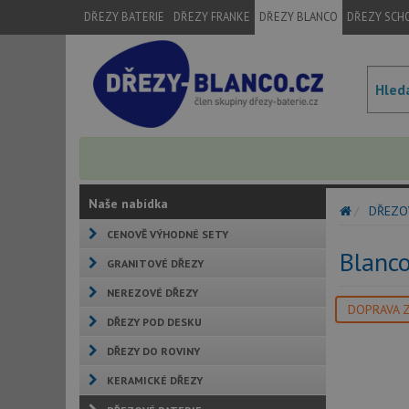
DŘEZY BATERIE
DŘEZY FRANKE
DŘEZY BLANCO
DŘEZY SCH
Naše nabídka
DŘEZO
CENOVĚ VÝHODNÉ SETY
Blanco
GRANITOVÉ DŘEZY
NEREZOVÉ DŘEZY
DOPRAVA 
DŘEZY POD DESKU
DŘEZY DO ROVINY
KERAMICKÉ DŘEZY