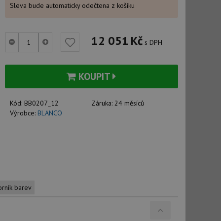
Sleva bude automaticky odečtena z košíku
12 051
Kč
s DPH
KOUPIT
Kód:
BB0207_12
Záruka:
24 měsíců
Výrobce:
BLANCO
orník barev