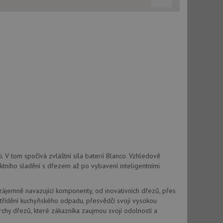
použití CORS po
 cookie lepivosti
ch na trvání s
cript.com k
y cookie
okie-Script.com
tics - což je
. V tom spočívá zvláštní síla baterií Blanco. Vzhledově
oogle. Tento soubor
uhlasu uživatele a
ektního sladění s dřezem až po vybavení inteligentními
ím náhodně
ebem. Zaznamenává
í každého požadavku
zásadami ochrany
relacích a
 že jejich
respektovány.
Vzájemně navazující komponenty, od inovativních dřezů, přes
třídění kuchyňského odpadu, přesvědčí svojí vysokou
vu relace.
chy dřezů, které zákazníka zaujmou svojí odolností a
t Doubleclick a