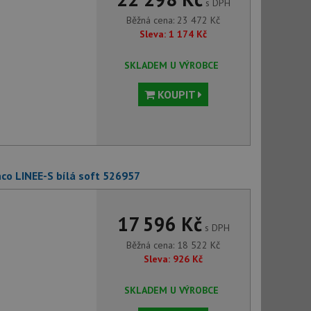
s DPH
Běžná cena:
23 472
Kč
Sleva:
1 174
Kč
SKLADEM U VÝROBCE
KOUPIT
co LINEE-S bílá soft 526957
17 596 Kč
s DPH
Běžná cena:
18 522
Kč
Sleva:
926
Kč
SKLADEM U VÝROBCE