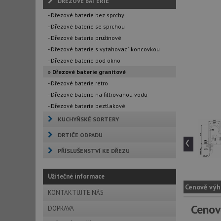
DŘEZOVÉ BATERIE
- Dřezové baterie bez sprchy
- Dřezové baterie se sprchou
- Dřezové baterie pružinové
- Dřezové baterie s vytahovací koncovkou
- Dřezové baterie pod okno
» Dřezové baterie granitové
- Dřezové baterie retro
- Dřezové baterie na filtrovanou vodu
- Dřezové baterie beztlakové
KUCHYŇSKÉ SORTERY
DRTIČE ODPADU
‹
PŘÍSLUŠENSTVÍ KE DŘEZU
Užitečné informace
Cenově výh
KONTAKTUJTE NÁS
Cenov
DOPRAVA