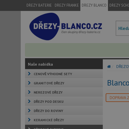
DŘEZY BATERIE
DŘEZY FRANKE
DŘEZY BLANCO
DŘEZY SCH
Naše nabídka
DŘEZO
CENOVĚ VÝHODNÉ SETY
Blanc
GRANITOVÉ DŘEZY
NEREZOVÉ DŘEZY
DOPRAVA 
DŘEZY POD DESKU
DŘEZY DO ROVINY
KERAMICKÉ DŘEZY