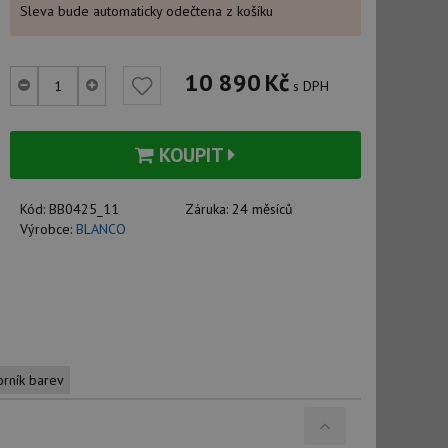
Sleva bude automaticky odečtena z košíku
10 890
Kč
s DPH
KOUPIT
Kód:
BB0425_11
Záruka:
24 měsíců
Výrobce:
BLANCO
orník barev