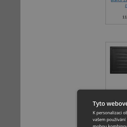
Blanco Z
č
11
BLANCO 
Tyto webové
6
K personalizaci 
vašem používání n
mohou kombinovat