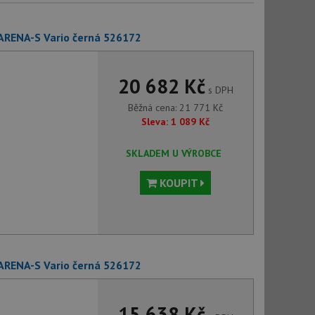
ARENA-S Vario černá 526172
20 682 Kč
s DPH
Běžná cena:
21 771
Kč
Sleva:
1 089
Kč
SKLADEM U VÝROBCE
KOUPIT
ARENA-S Vario černá 526172
15 638 Kč