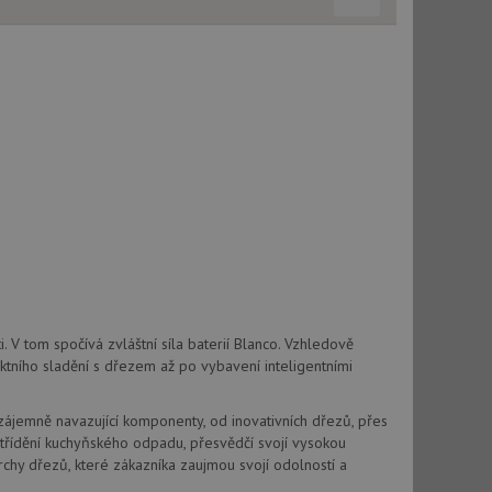
použití CORS po
 cookie lepivosti
ch na trvání s
cript.com k
y cookie
okie-Script.com
tics - což je
. V tom spočívá zvláštní síla baterií Blanco. Vzhledově
oogle. Tento soubor
uhlasu uživatele a
ektního sladění s dřezem až po vybavení inteligentními
ím náhodně
ebem. Zaznamenává
í každého požadavku
zásadami ochrany
relacích a
 že jejich
respektovány.
Vzájemně navazující komponenty, od inovativních dřezů, přes
třídění kuchyňského odpadu, přesvědčí svojí vysokou
vu relace.
chy dřezů, které zákazníka zaujmou svojí odolností a
t Doubleclick a