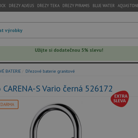
OCK
DŘEZY ALVEUS
DŘEZY TEKA
DŘEZY PYRAMIS
BLUE WATER
AQUASTON
Užijte si dodatečnou 5% slevu!
VÉ BATERIE
Dřezové baterie granitové
o CARENA-S Vario černá 526172
ZDARMA