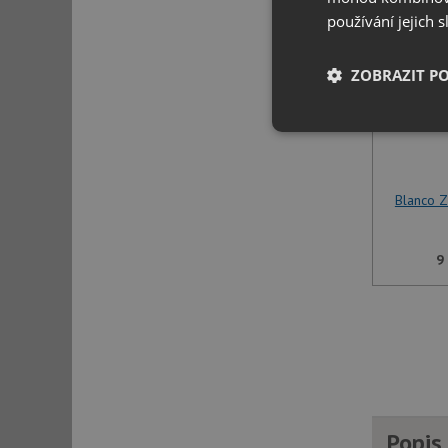
používání jejich 
ZOBRAZIT P
Nezbytně nutn
soubory
Blanco Z
9
Nezbytně nutn
Nezbytně nutné soubo
stránky nelze bez ne
Název
udid
Popis