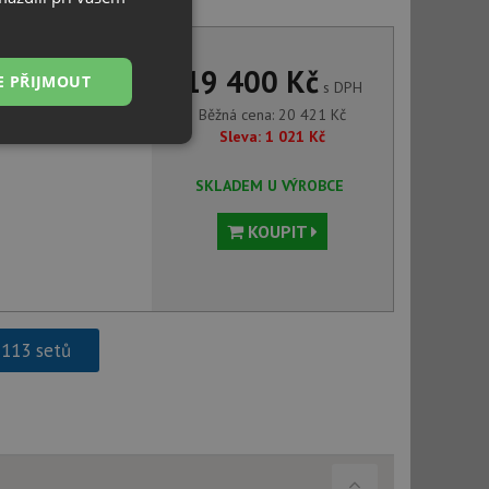
ENA-S Vario černá 526172
19 400 Kč
E PŘIJMOUT
s DPH
Běžná cena:
20 421
Kč
Sleva:
1 021
Kč
Nezařazené
soubory
SKLADEM U VÝROBCE
KOUPIT
řazené soubory
 113 setů
 správa účtu. Webové
ci zařízení, která
používání a zlepšila