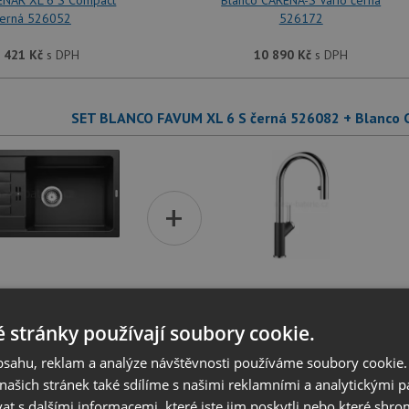
ENAR XL 6 S Compact
Blanco CARENA-S Vario černá
erná 526052
526172
 421
Kč
s DPH
10 890
Kč
s DPH
SET BLANCO FAVUM XL 6 S černá 526082 + Blanco 
+
FAVUM XL 6 S černá
Blanco CARENA-S Vario černá
526082
526172
 stránky používají soubory cookie.
 471
Kč
s DPH
10 890
Kč
s DPH
obsahu, reklam a analýze návštěvnosti používáme soubory cookie.
ašich stránek také sdílíme s našimi reklamními a analytickými par
 s dalšími informacemi, které jste jim poskytli nebo které shro