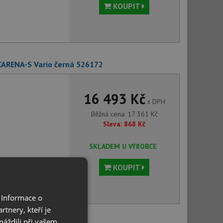
KOUPIT
CARENA-S Vario černá 526172
16 493 Kč
s DPH
Běžná cena:
17 361
Kč
Sleva:
868
Kč
SKLADEM U VÝROBCE
KOUPIT
 Informace o
tnery, kteří je
máždili při vašem