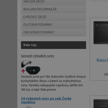
VRÁCENÍ ZBOŽÍ
REKLAMAČNÍ FORMULÁŘ
EXPEDICE ZBOŽÍ
PLATEBNÍ PODMÍNKY
OBCHODNÍ PODMÍNKY
Naše tipy
Cenově výhodné sety
Blanco 
10
Sestavili jsme pro Vás dokonale sladěné dvojice
kuchyňského dřezu s baterií za zvýhodněnou
cenu. Výrobky nakupujete najednou, šetříte tím
Váš čas a také Vaše peníze.
24 výdejních míst po celé České
republice