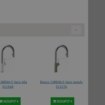
vatel používá
ou koncový uživatel
ebu.
, ale pokud je
e pravděpodobně
, ale pokud je
e pravděpodobně
t DoubleClick
stila, zda prohlížeč
okie.
ke sledování
t Doubleclick a
vatel používá
ou koncový uživatel
ebu.
CARENA-S Vario bílá
Blanco CARENA-S Vario tartufo
521368
521376
e sledování
be vložená do
webu používá novou
KOUPIT
KOUPIT