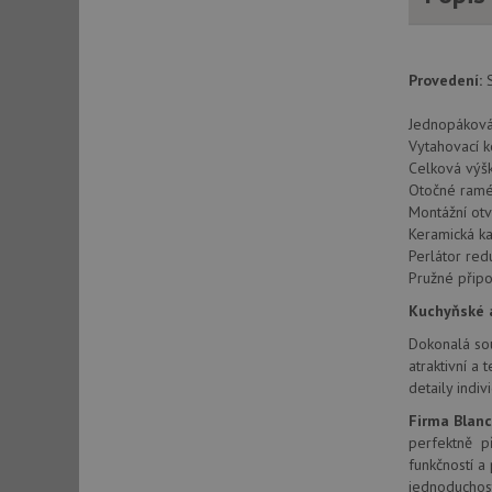
AWSALBCORS
Provedení:
S
CookieScriptConse
Jednopáková,
Vytahovací k
Celková vý
AUTORIZACE
Otočné ramé
Montážní ot
Keramická ka
Perlátor re
Pružné připo
Název
Kuchyňské a
Název
_ga
Dokonalá sou
VISITOR_PRIVACY_
atraktivní a
detaily ind
Firma Blan
perfektně př
_ga_9T91YFLEPX
__Secure-YNID
funkčností a
IDE
jednoduchost