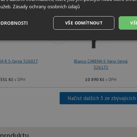
SET Blanco ZIA 8 S černá 526027 + Blanco CAR
služeb.
Zásady ochrany osobních údajů
ODROBNOSTI
VŠE ODMÍTNOUT
VŠ
+
é
Výkonové
Soubory cílení
Funkční soubory
soubory
IA 8 S černá 526027
Blanco CARENA-S Vario černá
526172
 531
Kč
s DPH
10 890
Kč
s DPH
é soubory
Výkonové soubory
Soubory cílení
Funkční soubory
Neza
Načíst dalších 5 ze zbývajících
ry cookie umožňují základní funkce webových stránek, jako je přihlášení uživatele a
zbytně nutných souborů cookie správně používat.
Poskytovatel
/
Vyprší
Popis
Doména
.drezy-blanco.cz
4 týdny 2
Tento cookie se používá k jedinečné identifika
dny
mají přístup k webové stránce, aby sledovala 
 produktu
uživatelskou zkušenost.