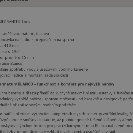
1 týden
Pro pokračující podporu lepivosti s případy 
Amazon.com Inc.
aktualizaci Chromium vytváříme další soubory
widget-
pro každou z těchto funkcí lepivosti založený
mediator.zopim.com
názvem AWSALBCORS (ALB).
ILGRANIT®-Look
nt
5 měsíců
Tento soubor cookie používá služba Cookie-S
CookieScript
 směšovací baterie, tlaková
4 týdny
zapamatování předvoleb souhlasu se soubor
www.drezy-
návštěvníků. Je nutné, aby banner cookie Co
blanco.cz
oncovka na hadici s přepínačem na sprchu
zásadách ochrany soukromí společnosti Google
fungoval správně.
ška 410 mm
www.drezy-
Zavřením
nko o 190°
blanco.cz
prohlížeče
vor průměru 35 mm
rtuše Blanco
dukuje spotřebu vody a usazování vodního kamene
jovací hadice a montážní sada součástí
Poskytovatel
Vyprší
Popis
/
Doména
Poskytovatel
/
rmatury BLANCO - funkčnost a komfort pro nejvyšší nároky
Vyprší
Popis
Doména
1 rok
Tento název souboru cookie je spojen s Google Universal Analy
Google LLC
hra baterie a dřezu přináší do kuchyně maximální míru estetiky a funkčnosti
1
významná aktualizace běžněji používané analytické služby G
.drezy-
METADATA
6 měsíců
Tento soubor cookie slouží k ukládání so
YouTube
 technicky vyspělé nabízejí spoustu možností - od barevně a designově perf
měsíc
cookie se používá k rozlišení jedinečných uživatelů přiřazen
blanco.cz
volby soukromí pro jejich interakci s w
.youtube.com
vygenerovaného čísla jako identifikátoru klienta. Je součást
údaje o souhlasu návštěvníka s různými 
ividuálně přizpůsobenými osobním potřebám.
na stránku na webu a slouží k výpočtu údajů o návštěvnících, 
osobních údajů a nastavením, které zajistí,
kampaních pro analytické přehledy webů.
preference budou v budoucích sezeních 
co
patří k předním výrobcům kompletních mycích center prvotřídní kvality. 
izpůsobené směšovací baterie, až po inteligentně řešené košové systémy 
.drezy-
1 rok
Tento soubor cookie používá Google Analytics k zachování sta
.youtube.com
6 měsíců
blanco.cz
1
 poskytovaným komfortem pro práci v kuchyni. Firmou Blanco nabízené povr
měsíc
1 rok
Tento soubor cookie nastavuje společnos
Google LLC
í údržby, potom dokonalý vzhled mycího centra úspěšně završují.