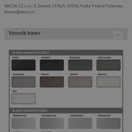
ANCOR CZ s.r.o., K Zelenči 2976/3, 19300, Praha 9 Horní Počernice,
blanco@ancor.cz
Nezbytně nutné soubory
Výkonové soubory
Soubory cílení
Funkční soubory
Nezařazené soubory
Vzorník barev
Nezbytně nutné soubory cookie umožňují základní
funkce webových stránek, jako je přihlášení
uživatele a správa účtu. Webové stránky nelze bez
nezbytně nutných souborů cookie správně používat.
Poskytovatel
/
Název
Vyprší
Popis
Doména
udid
.drezy-blanco.cz
4 týdny 2
Tento 
dny
se pou
jedine
identif
zařízen
mají př
webov
stránc
sledov
použív
zlepšil
uživat
zkušen