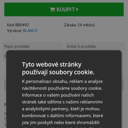
KOUPIT
Kód:
BB0492
Záruka:
24 měsíců
Výrobce:
BLANCO
Popis produktu
Dotaz k produktu
Vzorník barev
Tyto webové stránky
používají soubory cookie.
K personalizaci obsahu, reklam a analýze
Popis produktu
návštěvnosti používáme soubory cookie.
Informace o vašem používání našich
stránek také sdílíme s našimi reklamními
Provedení:
satin gold
a analytickými partnery, kteří je mohou
Jednopáková, směšovací baterie, tlaková
kombinovat s dalšími informacemi, které
Celková výška 275 mm
jste jim poskytli nebo které shromáždili
Otočné raménko o 360°