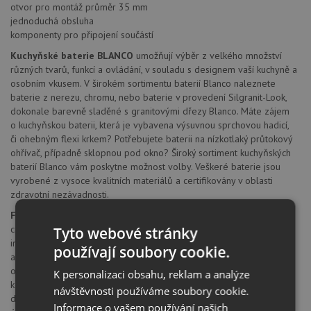
otvor pro montáž průměr 35 mm
jednoduchá obsluha
komponenty pro připojení součástí
Kuchyňské baterie BLANCO
umožňují výběr z velkého množství
různých tvarů, funkcí a ovládání, v souladu s designem vaší kuchyně a
osobním vkusem. V širokém sortimentu baterií Blanco naleznete
baterie z nerezu, chromu, nebo baterie v provedení Silgranit-Look,
dokonale barevně sladěné s granitovými dřezy Blanco. Máte zájem
o kuchyňskou baterii, která je vybavena výsuvnou sprchovou hadicí,
či ohebným flexi krkem? Potřebujete baterii na nízkotlaký průtokový
ohřívač, případně sklopnou pod okno? Široký sortiment kuchyňských
baterií Blanco vám poskytne možnost volby. Veškeré baterie jsou
vyrobené z vysoce kvalitních materiálů a certifikovány v oblasti
zdravotní nezávadnosti.
Firma BLANCO
patří k předním výrobcům kompletních mycích
center prvotřídní kvality. Vzájemně navazující komponenty, od
Tyto webové stránky
inovativních dřezů, přes perfektně přizpůsobené směšovací baterie,
používají soubory cookie.
až po inteligentně řešené košové systémy třídění kuchyňského
odpadu, přesvědčí svojí vysokou funkčností a poskytovaným
K personalizaci obsahu, reklam a analýze
komfortem pro práci v kuchyni. Firmou Blanco nabízené povrchy
návštěvnosti používáme soubory cookie.
dřezů, které zákazníka zaujmou svojí odolností a jednoduchostí
Informace o vašem používání našich