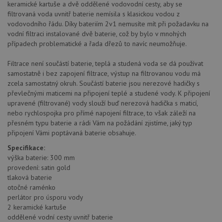
keramické kartuše a dvě oddělené vodovodní cesty, aby se
filtrovaná voda uvnitř baterie nemísila s klasickou vodou z
vodovodního řádu. Díky bateriím 2v1 nemusíte mít při požadavku na
vodní filtraci instalované dvě baterie, což by bylo v mnohých
případech problematické a řada dřezů to navíc neumožňuje.
Filtrace není součástí baterie, teplá a studená voda se dá používat
samostatně i bez zapojení filtrace, výstup na filtrovanou vodu má
zcela samostatný okruh. Součástí baterie jsou nerezové hadičky s
převlečnými maticemi na připojení teplé a studené vody. K připojení
upravené (filtrované) vody slouží buď nerezová hadička s maticí,
nebo rychlospojka pro přímé napojení filtrace, to však záleží na
přesném typu baterie a rádi Vám na požádání zjistíme, jaký typ
připojení Vámi poptávaná baterie obsahuje.
Specifikace:
výška baterie: 300 mm
provedení: satin gold
tlaková baterie
otočné raménko
perlátor pro úsporu vody
2 keramické kartuše
oddělené vodní cesty uvnitř baterie