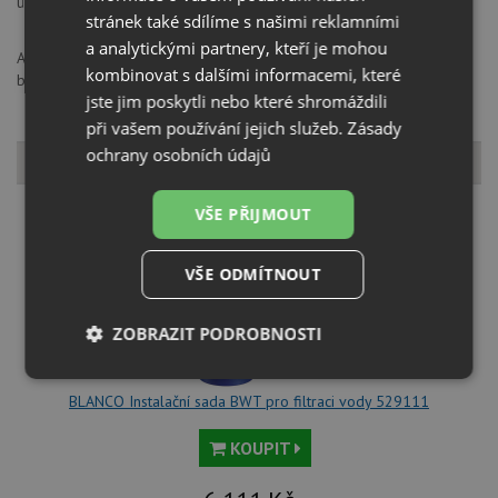
údržby, potom dokonalý vzhled mycího centra úspěšně završují.
stránek také sdílíme s našimi reklamními
a analytickými partnery, kteří je mohou
ANCOR CZ s.r.o., K Zelenči 2976/3, 19300, Praha 9 Horní Počernice,
kombinovat s dalšími informacemi, které
blanco@ancor.cz
jste jim poskytli nebo které shromáždili
při vašem používání jejich služeb.
Zásady
ochrany osobních údajů
K tomuto produktu můžete dokoupit
VŠE PŘIJMOUT
VŠE ODMÍTNOUT
ZOBRAZIT PODROBNOSTI
Nezbytně
Výkonové
Soubory
nutné
soubory
cílení
BLANCO Instalační sada BWT pro filtraci vody 529111
soubory
KOUPIT