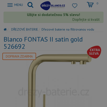
0
Zobrazit
MENU
nabidku
Užijte si dodatečnou 5% slevu!
Dopřejte si kvalitu Bl
DŘEZOVÉ BATERIE
Dřezové baterie na filtrovanou vodu
Blanco FONTAS II satin gold
526692
DOPRAVA ZDARMA