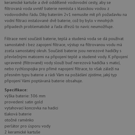
keramické kartuše a dvě oddělené vodovodní cesty, aby se
filtrovaná voda uvnitř baterie nemísila s klasickou vodou z
vodovodního řádu. Díky bateriím 2v1 nemusíte mít při požadavku na
vodní filtraci instalované dvě baterie, což by bylo v mnohých
případech problematické a řada dřezů to navíc neumožňuje.
Filtrace není součástí baterie, teplá a studená voda se dá používat
samostatně i bez zapojení filtrace, výstup na filtrovanou vodu má
zcela samostatný okruh. Součástí baterie jsou nerezové hadičky s
převlečnými maticemi na připojení teplé a studené vody. K připojení
upravené (filtrované) vody slouží buď nerezová hadička s maticí,
nebo rychlospojka pro přímé napojení filtrace, to však záleží na
přesném typu baterie a rádi Vám na požádání zjistíme, jaký typ
připojení Vámi poptávaná baterie obsahuje.
Specifikace:
výška baterie: 306 mm
provedení: satin gold
vytahovací koncovka na hadici
tlaková baterie
otočné raménko
perlátor pro úsporu vody
2 keramické kartuše