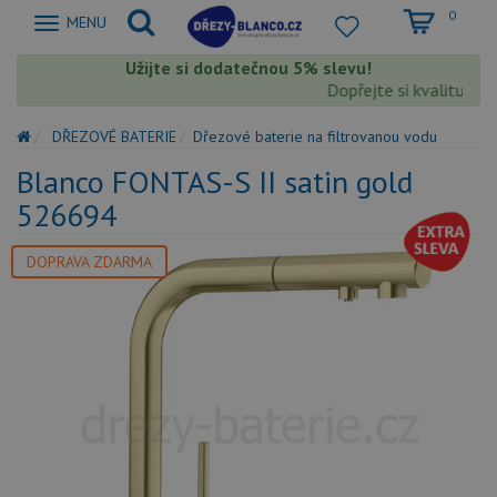
0
Zobrazit
MENU
nabidku
Užijte si dodatečnou 5% slevu!
Dopřejte si kvalitu Bla
DŘEZOVÉ BATERIE
Dřezové baterie na filtrovanou vodu
Blanco FONTAS-S II satin gold
526694
DOPRAVA ZDARMA