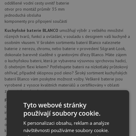
oddělené vodní cesty uvnitř baterie
otvor pro montáž průměr 35 mm
jednoduchá obsluha
komponenty pro připojení součástí
Kuchyňské baterie BLANCO
umožňují výběr z velkého množství
různých tvarů, funkcí a ovládání, v souladu s designem vaší kuchyně a
osobním vkusem. V širokém sortimentu baterií Blanco naleznete
baterie z nerezu, chromu, nebo baterie v provedení Silgranit-Look,
dokonale barevně sladěné s granitovými dřezy Blanco. Máte zájem
o kuchyňskou baterii, která je vybavena výsuvnou sprchovou hadicí,
či ohebným flexi krkem? Potřebujete baterii na nízkotlaký průtokový
ohřívač, případně sklopnou pod okno? Široký sortiment kuchyňských
baterií Blanco vám poskytne možnost volby. Veškeré baterie jsou
vyrobené z vysoce kvalitních materiálů a certifikovány v oblasti
zdravotní nezávadnosti.
Firma BLANCO
patří k předním výrobcům kompletních mycích
Tyto webové stránky
center prvotřídní kvality. Vzájemně navazující komponenty, od
používají soubory cookie.
inovativních dřezů, přes perfektně přizpůsobené směšovací baterie,
až po inteligentně řešené košové systémy třídění kuchyňského
K personalizaci obsahu, reklam a analýze
odpadu, přesvědčí svojí vysokou funkčností a poskytovaným
návštěvnosti používáme soubory cookie.
komfortem pro práci v kuchyni. Firmou Blanco nabízené povrchy