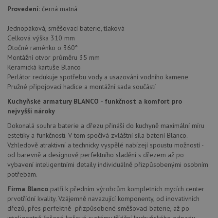
použit
Provedení:
černá matná
po aktu
zásadách ochrany soukromí společnosti Google
Chrom
vytvář
Jednopáková, směšovací baterie, tlaková
další 
Celková výška 310 mm
cookie
lepivos
Otočné raménko o 360°
každou
Montážní otvor průměru 35 mm
těchto
Keramická kartuše Blanco
lepivos
založe
Perlátor redukuje spotřebu vody a usazování vodního kamene
trvání 
Pružné připojovací hadice a montážní sada součástí
názve
AWSA
Kuchyňské armatury BLANCO - funkčnost a komfort pro
(ALB).
nejvyšší nároky
CookieScriptConsent
5 měsíců
Tento 
CookieScript
4 týdny
cookie
www.drezy-
Dokonalá souhra baterie a dřezu přináší do kuchyně maximální míru
použív
blanco.cz
estetiky a funkčnosti. V tom spočívá zvláštní síla baterií Blanco.
služba
Cookie
Vzhledově atraktivní a technicky vyspělé nabízejí spoustu možností -
Script
od barevně a designově perfektního sladění s dřezem až po
zapam
předvo
vybavení inteligentními detaily individuálně přizpůsobenými osobním
souhla
potřebám.
soubo
cookie
Firma Blanco
patří k předním výrobcům kompletních mycích center
návště
Je nut
prvotřídní kvality. Vzájemně navazující komponenty, od inovativních
banne
dřezů, přes perfektně přizpůsobené směšovací baterie, až po
cookie
Cookie