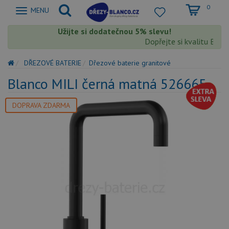
0
Zobrazit
MENU
nabidku
Užijte si dodatečnou 5% slevu!
Dopřejte si kvalitu Blanc
DŘEZOVÉ BATERIE
Dřezové baterie granitové
Blanco MILI černá matná 526665
DOPRAVA ZDARMA