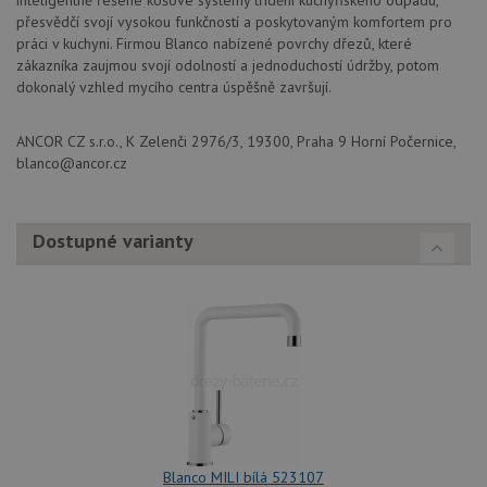
inteligentně řešené košové systémy třídění kuchyňského odpadu,
Script
přesvědčí svojí vysokou funkčností a poskytovaným komfortem pro
fungov
práci v kuchyni. Firmou Blanco nabízené povrchy dřezů, které
správn
zákazníka zaujmou svojí odolností a jednoduchostí údržby, potom
AUTORIZACE
www.drezy-
Zavřením
dokonalý vzhled mycího centra úspěšně završují.
blanco.cz
prohlížeče
ANCOR CZ s.r.o., K Zelenči 2976/3, 19300, Praha 9 Horní Počernice,
blanco@ancor.cz
Poskytovatel
Název
Vyprší
Popis
Dostupné varianty
/
Doména
Poskytovatel
/
Název
Vyprší
Po
_ga
1 rok
Tento název
Google LLC
Doména
1
souboru cookie
.drezy-
měsíc
je spojen s
blanco.cz
VISITOR_PRIVACY_METADATA
6 měsíců
Te
YouTube
Google
coo
.youtube.com
Universal
uk
Analytics - což je
so
významná
uži
aktualizace
vo
běžněji
pro
používané
int
analytické
we
služby Google.
Za
Tento soubor
úd
cookie se
Blanco MILI bílá 523107
so