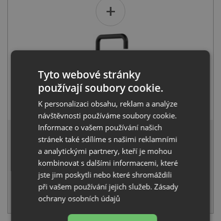
+
Tyto webové stránky
používají soubory cookie.
Blanco MILI černá matná 526665
K personalizaci obsahu, reklam a analýze
3 411
Kč
s DPH
návštěvnosti používáme soubory cookie.
14 526 Kč
Informace o vašem používání našich
s DPH
stránek také sdílíme s našimi reklamními
Běžná cena:
15 291
Kč
a analytickými partnery, kteří je mohou
Sleva:
765
Kč
kombinovat s dalšími informacemi, které
jste jim poskytli nebo které shromáždili
SKLADEM
při vašem používání jejich služeb.
Zásady
KOUPIT
ochrany osobních údajů