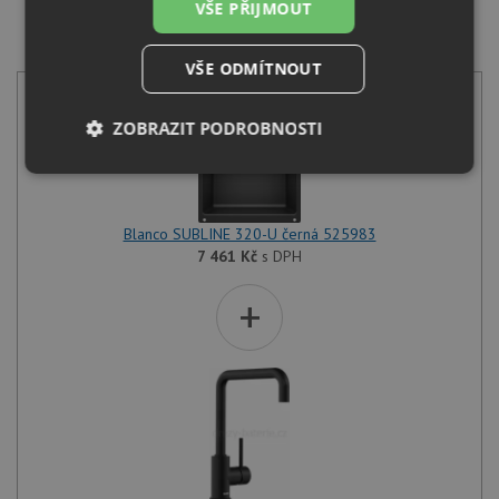
VŠE PŘIJMOUT
SET Blanco SUBLINE 320-U černá 525983 + Blanco
MILI černá matná 526665
VŠE ODMÍTNOUT
ZOBRAZIT PODROBNOSTI
Nezbytně
Výkonové
Soubory
nutné
soubory
cílení
soubory
Blanco SUBLINE 320-U černá 525983
7 461
Kč
s DPH
+
Funkční soubory
Nezařazené
soubory
Nezbytně nutné soubory
Výkonové soubory