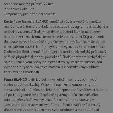
otvor pro montáž průměr 35 mm
jednoduchá obsluha
komponenty pro připojení součástí
Kuchyňské baterie BLANCO
umožňují výběr z velkého množství
různých tvarů, funkcí a ovládání, v souladu s designem vaší kuchyně a
osobním vkusem. V širokém sortimentu baterií Blanco naleznete
baterie z nerezu, chromu, nebo baterie v provedení Silgranit-Look,
dokonale barevně sladěné s granitovými dřezy Blanco. Máte zájem
o kuchyňskou baterii, která je vybavena výsuvnou sprchovou hadicí,
či ohebným flexi krkem? Potřebujete baterii na nízkotlaký průtokový
ohřívač, případně sklopnou pod okno? Široký sortiment kuchyňských
baterií Blanco vám poskytne možnost volby. Veškeré baterie jsou
vyrobené z vysoce kvalitních materiálů a certifikovány v oblasti
zdravotní nezávadnosti.
Firma BLANCO
patří k předním výrobcům kompletních mycích
center prvotřídní kvality. Vzájemně navazující komponenty, od
inovativních dřezů, přes perfektně přizpůsobené směšovací baterie,
až po inteligentně řešené košové systémy třídění kuchyňského
odpadu, přesvědčí svojí vysokou funkčností a poskytovaným
komfortem pro práci v kuchyni. Firmou Blanco nabízené povrchy
dřezů, které zákazníka zaujmou svojí odolností a jednoduchostí