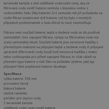
keramické kartuše a dvě oddělené vodovodní cesty, aby se
filtrovaná voda uvnitř baterie nemísila s klasickou vodou z
vodovodního řádu. Díky bateriím 2v1 nemusíte mít při požadavku na
vodní filtraci instalované dvě baterie, což by bylo v mnohých
případech problematické a řada dřezů to navíc neumožňuje.
Filtrace není součástí baterie, teplá a studená voda se dá používat
samostatně i bez zapojení filtrace, výstup na filtrovanou vodu má
zcela samostatný okruh. Součástí baterie jsou nerezové hadičky s
převlečnými maticemi na připojení teplé a studené vody. K připojení
upravené (filtrované) vody slouží buď nerezová hadička s maticí,
nebo rychlospojka pro přímé napojení filtrace, to však záleží na
přesném typu baterie a rádi Vám na požádání zjistíme, jaký typ
připojení Vámi poptávaná baterie obsahuje.
Specifikace:
výška baterie: 300 mm
provedení: černá
tlaková baterie
otočné raménko
perlátor pro úsporu vody
2 keramické kartuše
oddělené vodní cesty uvnitř baterie