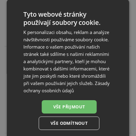
Tyto webové stránky
Blanco FONTAS II bílá 523134
používají soubory cookie.
KOUPIT
K personalizaci obsahu, reklam a analýze
8 451
Kč
návštěvnosti používáme soubory cookie.
Informace o vašem používání našich
stránek také sdílíme s našimi reklamními
a analytickými partnery, kteří je mohou
kombinovat s dalšími informacemi, které
jste jim poskytli nebo které shromáždili
při vašem používání jejich služeb.
Zásady
ochrany osobních údajů
Blanco FONTAS II tartufo 523136
VŠE PŘIJMOUT
KOUPIT
VŠE ODMÍTNOUT
8 451
Kč