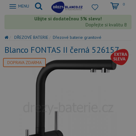
0
Zobrazit
MENU
nabidku
Užijte si dodatečnou 5% slevu!
Dopřejte si kvalitu Blanco
DŘEZOVÉ BATERIE
Dřezové baterie granitové
Blanco FONTAS II černá 526157
DOPRAVA ZDARMA