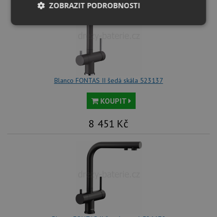
ZOBRAZIT PODROBNOSTI
Nezbytně
Výkonové
Soubory
nutné
soubory
cílení
soubory
Funkční soubory
Nezařazené
Blanco FONTAS II šedá skála 523137
soubory
KOUPIT
8 451
Kč
Nezbytně nutné soubory
Výkonové soubory
Soubory cílení
Funkční soubory
Nezařazené soubory
Nezbytně nutné soubory cookie umožňují základní
funkce webových stránek, jako je přihlášení
uživatele a správa účtu. Webové stránky nelze bez