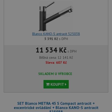
Blanco KANO-S antracit 525038
5 391
Kč
s DPH
11 534 Kč
s DPH
Běžná cena:
12 141
Kč
Sleva:
607
Kč
SKLADEM U VÝROBCE
KOUPIT
SET Blanco METRA 45 S Compact antracit +
excentrické ovládání + Blanco KANO-S antracit
525038