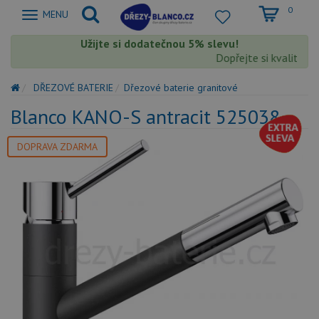
0
Zobrazit
MENU
nabidku
Užijte si dodatečnou 5% slevu!
Dopřejte si kvalitu Bla
DŘEZOVÉ BATERIE
Dřezové baterie granitové
Blanco KANO-S antracit 525038
DOPRAVA ZDARMA