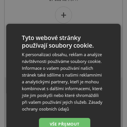
+
Tyto webové stránky
používají soubory cookie.
K personalizaci obsahu, reklam a analýze
návštěvnosti používáme soubory cookie.
Blanco KANO-S antracit 525038
Informace o vašem používání našich
5 391
Kč
s DPH
stránek také sdílíme s našimi reklamními
21 272 Kč
a analytickými partnery, kteří je mohou
s DPH
kombinovat s dalšími informacemi, které
Běžná cena:
22 392
Kč
jste jim poskytli nebo které shromáždili
Sleva:
1 120
Kč
při vašem používání jejich služeb.
Zásady
ochrany osobních údajů
SKLADEM U VÝROBCE
KOUPIT
VŠE PŘIJMOUT