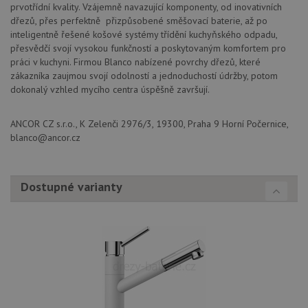
fungov
prvotřídní kvality. Vzájemně navazující komponenty, od inovativních
správn
dřezů, přes perfektně přizpůsobené směšovací baterie, až po
inteligentně řešené košové systémy třídění kuchyňského odpadu,
AUTORIZACE
www.drezy-
Zavřením
blanco.cz
prohlížeče
přesvědčí svojí vysokou funkčností a poskytovaným komfortem pro
práci v kuchyni. Firmou Blanco nabízené povrchy dřezů, které
zákazníka zaujmou svojí odolností a jednoduchostí údržby, potom
dokonalý vzhled mycího centra úspěšně završují.
ANCOR CZ s.r.o., K Zelenči 2976/3, 19300, Praha 9 Horní Počernice,
Poskytovatel
Název
Vyprší
Popis
blanco@ancor.cz
/
Doména
Poskytovatel
/
Název
Vyprší
Po
_ga
1 rok
Tento název
Google LLC
Doména
1
souboru cookie
.drezy-
měsíc
je spojen s
blanco.cz
VISITOR_PRIVACY_METADATA
6 měsíců
Te
YouTube
Dostupné varianty
Google
coo
.youtube.com
Universal
uk
Analytics - což je
so
významná
uži
aktualizace
vo
běžněji
pro
používané
int
analytické
we
služby Google.
Za
Tento soubor
úd
cookie se
so
používá k
náv
rozlišení