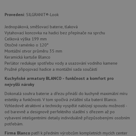
po aktu
zásadách ochrany soukromí společnosti Google
Chrom
vytvář
Provedení:
SILGRANIT®-Look
další 
cookie
lepivos
Jednopáková, směšovací baterie, tlaková
každou
těchto
Vytahovací koncovka na hadici bez přepínače na sprchu
lepivos
Celková výška 199 mm
založe
Otočné raménko o 120°
trvání 
názve
Montážní otvor průměru 35 mm
AWSA
Keramická kartuše Blanco
(ALB).
Perlátor redukuje spotřebu vody a usazování vodního kamene
CookieScriptConsent
5 měsíců
Tento 
CookieScript
Pružné připojovací hadice a montážní sada součástí
4 týdny
cookie
www.drezy-
použív
blanco.cz
Kuchyňské armatury BLANCO - funkčnost a komfort pro
služba
Cookie
nejvyšší nároky
Script
zapam
Dokonalá souhra baterie a dřezu přináší do kuchyně maximální míru
předvo
estetiky a funkčnosti. V tom spočívá zvláštní síla baterií Blanco.
souhla
soubo
Vzhledově atraktivní a technicky vyspělé nabízejí spoustu možností -
cookie
od barevně a designově perfektního sladění s dřezem až po
návště
Je nut
vybavení inteligentními detaily individuálně přizpůsobenými osobním
banne
potřebám.
cookie
Cookie
Firma Blanco
patří k předním výrobcům kompletních mycích center
Script