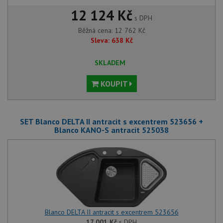
12 124 Kč
s DPH
Běžná cena:
12 762
Kč
Sleva:
638
Kč
SKLADEM
KOUPIT
SET Blanco DELTA II antracit s excentrem 523656 +
Blanco KANO-S antracit 525038
Blanco DELTA II antracit s excentrem 523656
17 001
Kč
s DPH