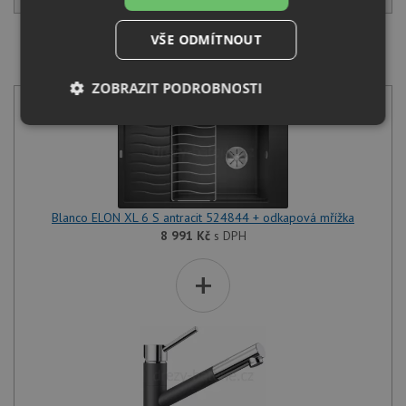
VŠE ODMÍTNOUT
SET Blanco ELON XL 6 S antracit 524844 + odkapová
mřížka + Blanco KANO-S antracit 525038
ZOBRAZIT PODROBNOSTI
Nezbytně
Výkonové
Soubory
nutné
soubory
cílení
soubory
Blanco ELON XL 6 S antracit 524844 + odkapová mřížka
Funkční soubory
Nezařazené
8 991
Kč
s DPH
soubory
+
Nezbytně nutné soubory
Výkonové soubory
Soubory cílení
Funkční soubory