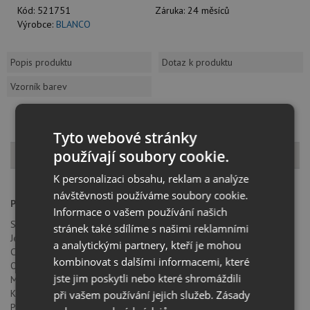
Kód:
521751
Záruka:
24 měsíců
Výrobce:
BLANCO
Popis produktu
Dotaz k produktu
Vzorník barev
Tyto webové stránky
Popis produktu
používají soubory cookie.
K personalizaci obsahu, reklam a analýze
návštěvnosti používáme soubory cookie.
Provedení:
chrom
Informace o vašem používání našich
Sklopná baterie pod okno
stránek také sdílíme s našimi reklamními
Jednopáková, směšovací baterie, tlaková
a analytickými partnery, kteří je mohou
Celková výška 180 mm
kombinovat s dalšími informacemi, které
Otočné raménko o 360°
jste jim poskytli nebo které shromáždili
Montážní otvor průměru 35 mm
Keramická kartuše Blanco
při vašem používání jejich služeb.
Zásady
Perlátor redukuje spotřebu vody a usazování vodního kamene