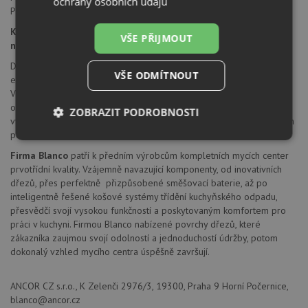
ochrany osobních údajů
Pružné připojovací hadice a montážní sada součástí
Kuchyňské armatury BLANCO - funkčnost a komfort pro
VŠE PŘIJMOUT
nejvyšší nároky
Dokonalá souhra baterie a dřezu přináší do kuchyně maximální míru
VŠE ODMÍTNOUT
estetiky a funkčnosti. V tom spočívá zvláštní síla baterií Blanco.
Vzhledově atraktivní a technicky vyspělé nabízejí spoustu možností -
od barevně a designově perfektního sladění s dřezem až po
ZOBRAZIT PODROBNOSTI
vybavení inteligentními detaily individuálně přizpůsobenými osobním
potřebám.
Nezbytně
Výkonové
Soubory
nutné
soubory
cílení
Firma Blanco
patří k předním výrobcům kompletních mycích center
soubory
prvotřídní kvality. Vzájemně navazující komponenty, od inovativních
dřezů, přes perfektně přizpůsobené směšovací baterie, až po
inteligentně řešené košové systémy třídění kuchyňského odpadu,
přesvědčí svojí vysokou funkčností a poskytovaným komfortem pro
Funkční soubory
Nezařazené
práci v kuchyni. Firmou Blanco nabízené povrchy dřezů, které
soubory
zákazníka zaujmou svojí odolností a jednoduchostí údržby, potom
dokonalý vzhled mycího centra úspěšně završují.
ANCOR CZ s.r.o., K Zelenči 2976/3, 19300, Praha 9 Horní Počernice,
blanco@ancor.cz