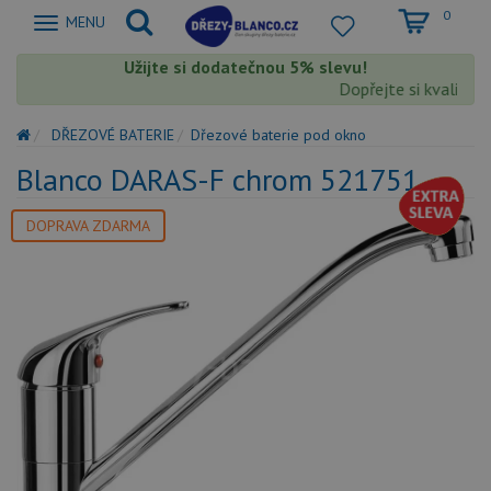
0
Zobrazit
MENU
nabidku
Užijte si dodatečnou 5% slevu!
Dopřejte si kvalitu B
DŘEZOVÉ BATERIE
Dřezové baterie pod okno
Blanco DARAS-F chrom 521751
DOPRAVA ZDARMA