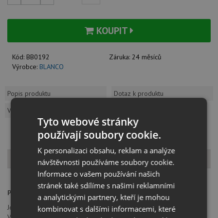
KOUPIT
Kód:
BB0192
Záruka:
24 měsíců
Výrobce:
BLANCO
Popis produktu
Dotaz k produktu
Vzorník barev
Tyto webové stránky
používají soubory cookie.
K personalizaci obsahu, reklam a analýze
Popis produktu
návštěvnosti používáme soubory cookie.
Informace o vašem používání našich
stránek také sdílíme s našimi reklamními
Provedení:
nerez masiv
a analytickými partnery, kteří je mohou
Jednopáková, směšovací baterie, tlaková
kombinovat s dalšími informacemi, které
Vytahovací koncovka na hadici bez přepínače na sprchu