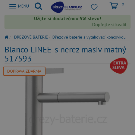
0
Zobrazit
MENU
nabidku
Užijte si dodatečnou 5% slevu!
Dopřejte si kvalitu B
DŘEZOVÉ BATERIE
Dřezové baterie s vytahovací koncovkou
Blanco LINEE-s nerez masiv matný
517593
DOPRAVA ZDARMA