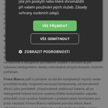
jste jim poskytli nebo které shromáždili
Celková výška 280 mm
při vašem používání jejich služeb.
Zásady
Otočné raménko o 130°
ochrany osobních údajů
Montážní otvor průměru 35 mm
Keramická kartuše Blanco
Perlátor redukuje spotřebu vody a usazování vodního kamene
VŠE PŘIJMOUT
Pružné připojovací hadice a montážní sada součástí
Kuchyňské armatury BLANCO - funkčnost a komfort pro
VŠE ODMÍTNOUT
nejvyšší nároky
Dokonalá souhra baterie a dřezu přináší do kuchyně maximální míru
ZOBRAZIT PODROBNOSTI
estetiky a funkčnosti. V tom spočívá zvláštní síla baterií Blanco.
Vzhledově atraktivní a technicky vyspělé nabízejí spoustu možností -
Nezbytně
Výkonové
Soubory
od barevně a designově perfektního sladění s dřezem až po
nutné
soubory
cílení
vybavení inteligentními detaily individuálně přizpůsobenými osobním
soubory
potřebám.
Firma Blanco
patří k předním výrobcům kompletních mycích center
prvotřídní kvality. Vzájemně navazující komponenty, od inovativních
Funkční soubory
Nezařazené
dřezů, přes perfektně přizpůsobené směšovací baterie, až po
soubory
inteligentně řešené košové systémy třídění kuchyňského odpadu,
přesvědčí svojí vysokou funkčností a poskytovaným komfortem pro
práci v kuchyni. Firmou Blanco nabízené povrchy dřezů, které