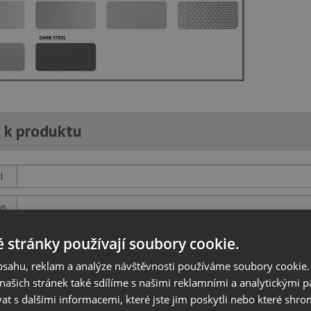
 k produktu
l
on
 stránky používají soubory cookie.
z
obsahu, reklam a analýze návštěvnosti používáme soubory cookie.
ašich stránek také sdílíme s našimi reklamními a analytickými par
 s dalšími informacemi, které jste jim poskytli nebo které shro
otaz