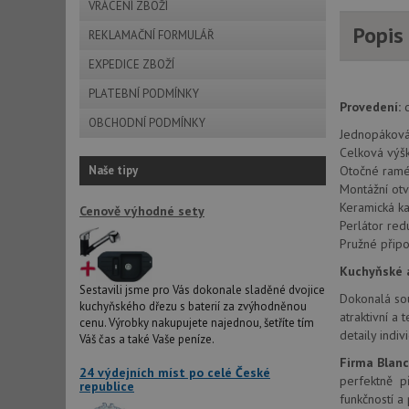
VRÁCENÍ ZBOŽÍ
Popis
REKLAMAČNÍ FORMULÁŘ
EXPEDICE ZBOŽÍ
PLATEBNÍ PODMÍNKY
Provedení:
c
OBCHODNÍ PODMÍNKY
Jednopáková,
Celková vý
Naše tipy
Otočné ramé
Montážní ot
Keramická ka
Cenově výhodné sety
Perlátor re
Pružné připo
Kuchyňské a
Sestavili jsme pro Vás dokonale sladěné dvojice
Dokonalá sou
kuchyňského dřezu s baterií za zvýhodněnou
atraktivní a
cenu. Výrobky nakupujete najednou, šetříte tím
detaily ind
Váš čas a také Vaše peníze.
Firma Blan
24 výdejních míst po celé České
perfektně př
republice
funkčností a