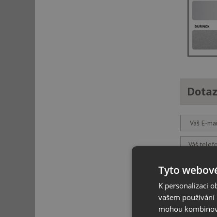
Dotaz
Váš E-mai
Váš telef
Tyto webové
Váš dota
K personalizaci 
vašem používání n
mohou kombinovat
Odeslat d