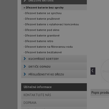
DŘEZOVÉ BATERIE
» Dřezové baterie bez sprchy
- Dřezové baterie se sprchou
- Dřezové baterie pružinové
- Dřezové baterie s vytahovací koncovkou
- Dřezové baterie pod okno
- Dřezové baterie granitové
- Dřezové baterie retro
- Dřezové baterie na filtrovanou vodu
- Dřezové baterie beztlakové
KUCHYŇSKÉ SORTERY
DRTIČE ODPADU
‹
PŘÍSLUŠENSTVÍ KE DŘEZU
Užitečné informace
Popis produ
KONTAKTUJTE NÁS
DOPRAVA