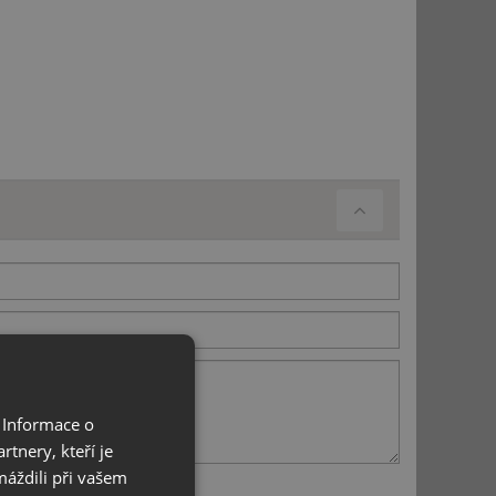
 Informace o
tnery, kteří je
máždili při vašem