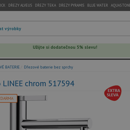
OCK
DŘEZY ALVEUS
DŘEZY TEKA
DŘEZY PYRAMIS
BLUE WATER
AQUASTON
Užijte si dodatečnou 5% slevu!
VÉ BATERIE
Dřezové baterie bez sprchy
o LINEE chrom 517594
ZDARMA