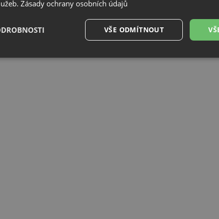
služeb.
Zásady ochrany osobních údajů
ODROBNOSTI
VŠE ODMÍTNOUT
VŠ
é
Výkonové
Soubory cílení
Funkční soubory
soubory
é soubory
Výkonové soubory
Soubory cílení
Funkční soubory
Neza
ry cookie umožňují základní funkce webových stránek, jako je přihlášení uživatele a
zbytně nutných souborů cookie správně používat.
Poskytovatel
/
Vyprší
Popis
Doména
.drezy-blanco.cz
4 týdny 2
Tento cookie se používá k jedinečné identifika
dny
mají přístup k webové stránce, aby sledovala 
uživatelskou zkušenost.