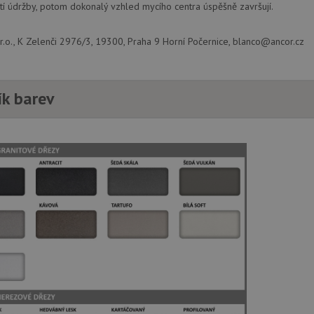
í údržby, potom dokonalý vzhled mycího centra úspěšně završují.
.o., K Zelenči 2976/3, 19300, Praha 9 Horní Počernice, blanco@ancor.cz
ík barev