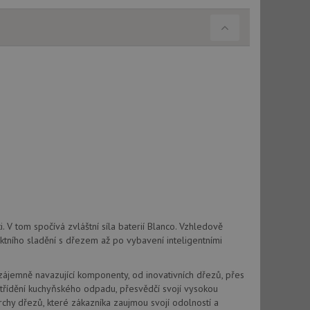
. V tom spočívá zvláštní síla baterií Blanco. Vzhledově
ektního sladění s dřezem až po vybavení inteligentními
Vzájemně navazující komponenty, od inovativních dřezů, přes
třídění kuchyňského odpadu, přesvědčí svojí vysokou
chy dřezů, které zákazníka zaujmou svojí odolností a