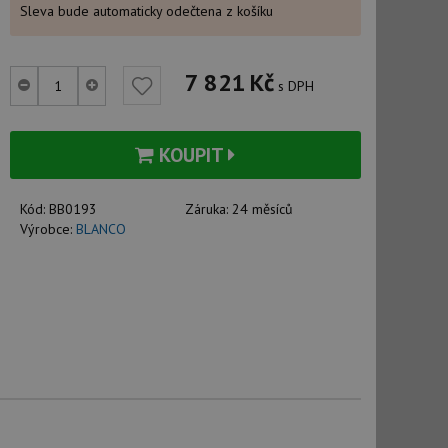
Sleva bude automaticky odečtena z košíku
7 821
Kč
s DPH
KOUPIT
Kód:
BB0193
Záruka:
24 měsíců
Výrobce:
BLANCO