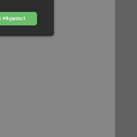
E PŘIJMOUT
Nezařazené
soubory
řazené soubory
 správa účtu. Webové
ci zařízení, která
používání a zlepšila