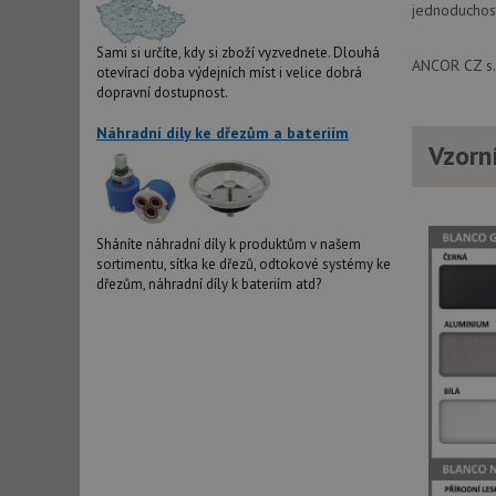
jednoduchost
Sami si určíte, kdy si zboží vyzvednete. Dlouhá
ANCOR CZ s.r
otevírací doba výdejních míst i velice dobrá
dopravní dostupnost.
Náhradní díly ke dřezům a bateriím
Vzorn
Sháníte náhradní díly k produktům v našem
sortimentu, sítka ke dřezů, odtokové systémy ke
dřezům, náhradní díly k bateriím atd?