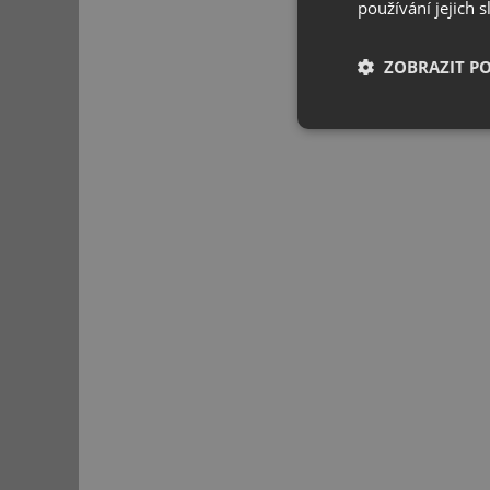
používání jejich 
ZOBRAZIT P
Nezbytně nutn
soubory
Nezbytně nutn
Nezbytně nutné soubo
stránky nelze bez ne
Název
udid