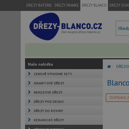
DŘEZY BATERIE
DŘEZY FRANKE
DŘEZY BLANCO
DŘEZY SCH
Naše nabídka
DŘEZO
CENOVĚ VÝHODNÉ SETY
Blanc
GRANITOVÉ DŘEZY
NEREZOVÉ DŘEZY
DOPRAVA 
DŘEZY POD DESKU
DŘEZY DO ROVINY
KERAMICKÉ DŘEZY