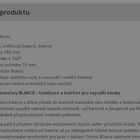
 produktu
hrom
 směšovací baterie, tlaková
ška 280 mm
nko o 360°
vor průměru 35 mm
rtuše Blanco
dukuje spotřebu vody a usazování vodního kamene
jovací hadice a montážní sada součástí
rmatury BLANCO - funkčnost a komfort pro nejvyšší nároky
hra baterie a dřezu přináší do kuchyně maximální míru estetiky a funkčnosti
 technicky vyspělé nabízejí spoustu možností - od barevně a designově perf
ividuálně přizpůsobenými osobním potřebám.
co
patří k předním výrobcům kompletních mycích center prvotřídní kvality. 
izpůsobené směšovací baterie, až po inteligentně řešené košové systémy 
 poskytovaným komfortem pro práci v kuchyni. Firmou Blanco nabízené povr