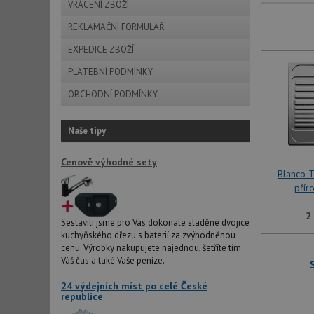
VRÁCENÍ ZBOŽÍ
REKLAMAČNÍ FORMULÁŘ
EXPEDICE ZBOŽÍ
PLATEBNÍ PODMÍNKY
OBCHODNÍ PODMÍNKY
Naše tipy
Cenově výhodné sety
Blanco T
přír
2
Sestavili jsme pro Vás dokonale sladěné dvojice
kuchyňského dřezu s baterií za zvýhodněnou
cenu. Výrobky nakupujete najednou, šetříte tím
Váš čas a také Vaše peníze.
24 výdejních míst po celé České
republice