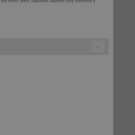
chy dřezů, které zákazníka zaujmou svojí odolností a
ou koncový uživatel
ebu.
, ale pokud je
e pravděpodobně
, ale pokud je
e pravděpodobně
t DoubleClick
stila, zda prohlížeč
okie.
ke sledování
t Doubleclick a
vatel používá
ou koncový uživatel
ebu.
e sledování
be vložená do
webu používá novou