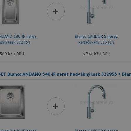
+
ANDANO 180-IF nerez
Blanco CANDOR-S nerez
ábný lesk 522951
kartáčovaný 523121
 560
Kč
s DPH
6 741
Kč
s DPH
SET Blanco ANDANO 340-IF nerez hedvábný lesk 522953 + Bla
+