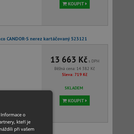
KOUPIT
nco CANDOR-S nerez kartáčovaný 523121
13 663 Kč
s DPH
Běžná cena:
14 382
Kč
Sleva:
719
Kč
SKLADEM
KOUPIT
 Informace o
tnery, kteří je
máždili při vašem