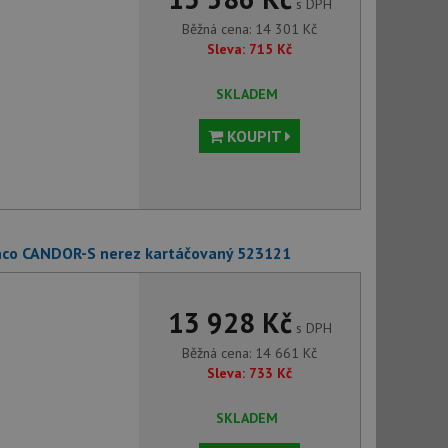
s DPH
Běžná cena:
14 301
Kč
Sleva:
715
Kč
SKLADEM
KOUPIT
nco CANDOR-S nerez kartáčovaný 523121
13 928 Kč
s DPH
Běžná cena:
14 661
Kč
Sleva:
733
Kč
SKLADEM