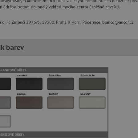
 poskytovaným komfortem pro práci v kuchyni. Firmou Blanco nabízené povr
webové stránky a jakoukoli reklamu, kter
mohl vidět před návštěvou uvedeného w
í údržby, potom dokonalý vzhled mycího centra úspěšně završují.
.seznam.cz
4 týdny 2
Toto je velmi běžný název souboru cookie
dny
nalezen jako soubor cookie relace, bud
.o., K Zelenči 2976/3, 19300, Praha 9 Horní Počernice, blanco@ancor.cz
použit jako pro správu stavu relace.
.drezy-
4 týdny 2
Toto je velmi běžný název souboru cookie
blanco.cz
dny
nalezen jako soubor cookie relace, bud
použit jako pro správu stavu relace.
ík barev
15 minut
Tento soubor cookie nastavuje společnos
Google LLC
(kterou vlastní společnost Google), aby zji
.doubleclick.net
návštěvníka webu podporuje soubory co
Zavřením
Tento soubor cookie nastavuje YouTube 
Google LLC
prohlížeče
zobrazení vložených videí.
.youtube.com
3 měsíce
Tento soubor cookie nastavuje společnos
Google LLC
provádí informace o tom, jak koncový uži
.drezy-
webové stránky a jakoukoli reklamu, kter
blanco.cz
mohl vidět před návštěvou uvedeného w
T_TOKEN
.youtube.com
6 měsíců
E
6 měsíců
Tento soubor cookie nastavuje Youtube k
Google LLC
uživatelských předvoleb pro videa Youtu
.youtube.com
webů; může také určit, zda návštěvník 
nebo starou verzi rozhraní Youtube.