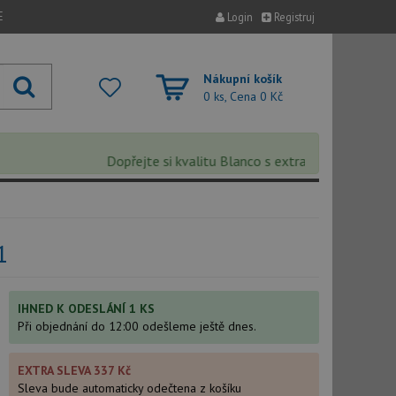
E
Login
Registruj
Nákupní košík
0 ks, Cena
0 Kč
Dopřejte si kvalitu Blanco s extra 5% slevou – sleva
1
IHNED K ODESLÁNÍ 1 KS
Při objednání do 12:00 odešleme ještě dnes.
EXTRA SLEVA 337 Kč
Sleva bude automaticky odečtena z košíku