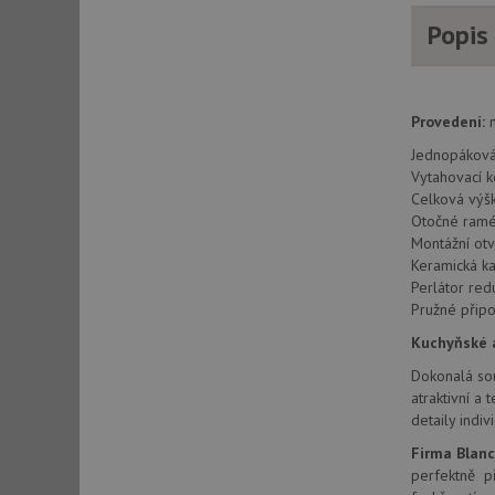
AWSALBCORS
Popis
CookieScriptConse
Provedení:
n
Jednopáková,
AUTORIZACE
Vytahovací k
Celková vý
Otočné ramé
Montážní ot
Keramická ka
Název
Perlátor re
Název
Pružné připo
_ga
VISITOR_PRIVACY_
Kuchyňské a
Dokonalá sou
atraktivní a
detaily ind
_ga_9T91YFLEPX
__Secure-YNID
Firma Blan
IDE
perfektně př