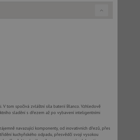
použití CORS po
 cookie lepivosti
ch na trvání s
cript.com k
y cookie
okie-Script.com
tics - což je
oogle. Tento soubor
uhlasu uživatele a
ím náhodně
ebem. Zaznamenává
í každého požadavku
zásadami ochrany
. V tom spočívá zvláštní síla baterií Blanco. Vzhledově
relacích a
 že jejich
ektního sladění s dřezem až po vybavení inteligentními
respektovány.
vu relace.
Vzájemně navazující komponenty, od inovativních dřezů, přes
t Doubleclick a
třídění kuchyňského odpadu, přesvědčí svojí vysokou
vatel používá