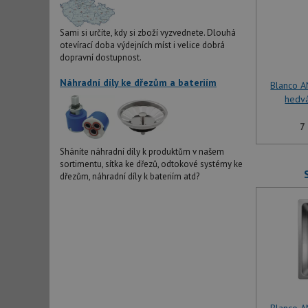
Sami si určíte, kdy si zboží vyzvednete. Dlouhá
otevírací doba výdejních míst i velice dobrá
dopravní dostupnost.
Náhradní díly ke dřezům a bateriím
Blanco 
hedv
7
Sháníte náhradní díly k produktům v našem
sortimentu, sítka ke dřezů, odtokové systémy ke
dřezům, náhradní díly k bateriím atd?