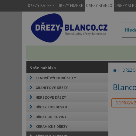
DŘEZY BATERIE
DŘEZY FRANKE
DŘEZY BLANCO
DŘEZY SCH
Naše nabídka
DŘEZO
CENOVĚ VÝHODNÉ SETY
Blanc
GRANITOVÉ DŘEZY
NEREZOVÉ DŘEZY
DOPRAVA 
DŘEZY POD DESKU
DŘEZY DO ROVINY
KERAMICKÉ DŘEZY