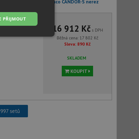
ushControl 525244 + Blanco CANDOR-S nerez
E PŘIJMOUT
16 912 Kč
s DPH
Nezařazené
Běžná cena:
17 802
Kč
soubory
Sleva:
890
Kč
SKLADEM
KOUPIT
řazené soubory
 správa účtu. Webové
 997 setů
ci zařízení, která
používání a zlepšila