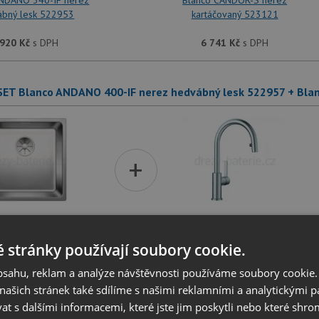
ANDANO 340-IF nerez
Blanco CANDOR-S nerez
ábný lesk 522953
kartáčovaný 523121
 920
Kč
s DPH
6 741
Kč
s DPH
SET Blanco ANDANO 400-IF nerez hedvábný lesk 522957 + Bla
+
ANDANO 400-IF nerez
Blanco CANDOR-S nerez
ábný lesk 522957
kartáčovaný 523121
 stránky používají soubory cookie.
obsahu, reklam a analýze návštěvnosti používáme soubory cookie.
 641
Kč
s DPH
6 741
Kč
s DPH
ašich stránek také sdílíme s našimi reklamními a analytickými par
 s dalšími informacemi, které jste jim poskytli nebo které shro