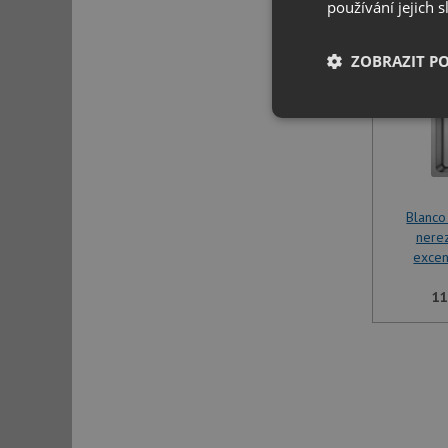
SET 
používání jejich 
ZOBRAZIT P
Nezbytně nutn
soubory
Blanc
nere
excen
Nezbytně nutn
11
Nezbytně nutné soubo
stránky nelze bez ne
Název
udid