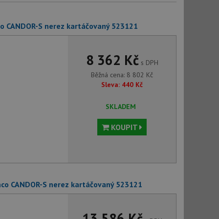
nco CANDOR-S nerez kartáčovaný 523121
8 362 Kč
s DPH
Běžná cena:
8 802
Kč
Sleva:
440
Kč
SKLADEM
KOUPIT
nco CANDOR-S nerez kartáčovaný 523121
13 586 Kč