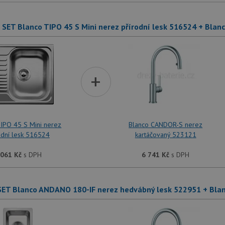
SET Blanco TIPO 45 S Mini nerez přírodní lesk 516524 + Bla
+
IPO 45 S Mini nerez
Blanco CANDOR-S nerez
odní lesk 516524
kartáčovaný 523121
 061
Kč
s DPH
6 741
Kč
s DPH
SET Blanco ANDANO 180-IF nerez hedvábný lesk 522951 + Bla