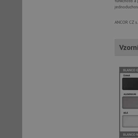
funkčností a
jednoduchost
sid
ANCOR CZ s.r
sid
Vzorn
test_cookie
YSC
_gcl_au
__Secure-ROLLOU
VISITOR_INFO1_LIV