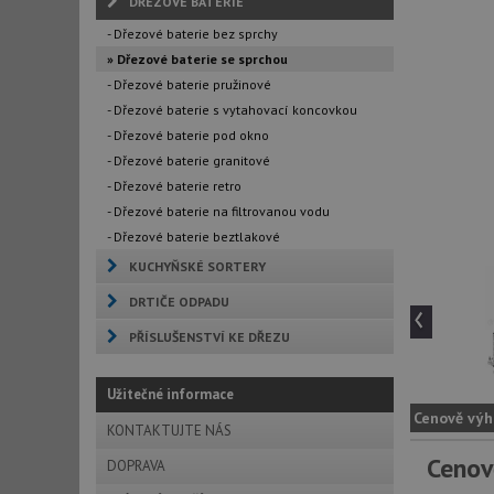
DŘEZOVÉ BATERIE
- Dřezové baterie bez sprchy
» Dřezové baterie se sprchou
- Dřezové baterie pružinové
- Dřezové baterie s vytahovací koncovkou
- Dřezové baterie pod okno
- Dřezové baterie granitové
- Dřezové baterie retro
- Dřezové baterie na filtrovanou vodu
- Dřezové baterie beztlakové
KUCHYŇSKÉ SORTERY
DRTIČE ODPADU
‹
PŘÍSLUŠENSTVÍ KE DŘEZU
Užitečné informace
Cenově výh
KONTAKTUJTE NÁS
Cenov
DOPRAVA