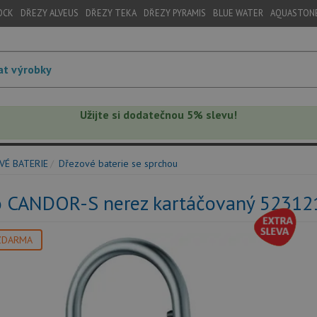
OCK
DŘEZY ALVEUS
DŘEZY TEKA
DŘEZY PYRAMIS
BLUE WATER
AQUASTON
Užijte si dodatečnou 5% slevu!
VÉ BATERIE
Dřezové baterie se sprchou
o CANDOR-S nerez kartáčovaný 52312
ZDARMA