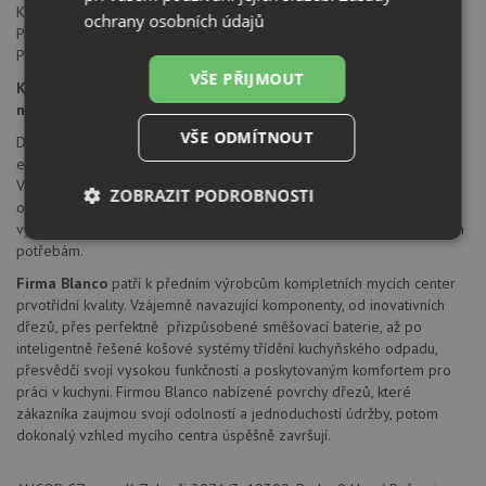
Keramická kartuše Blanco
ochrany osobních údajů
Perlátor redukuje spotřebu vody a usazování vodního kamene
Pružné připojovací hadice a montážní sada součástí
VŠE PŘIJMOUT
Kuchyňské armatury BLANCO - funkčnost a komfort pro
nejvyšší nároky
VŠE ODMÍTNOUT
Dokonalá souhra baterie a dřezu přináší do kuchyně maximální míru
estetiky a funkčnosti. V tom spočívá zvláštní síla baterií Blanco.
Vzhledově atraktivní a technicky vyspělé nabízejí spoustu možností -
ZOBRAZIT PODROBNOSTI
od barevně a designově perfektního sladění s dřezem až po
vybavení inteligentními detaily individuálně přizpůsobenými osobním
Nezbytně
Výkonové
Soubory
potřebám.
nutné
soubory
cílení
soubory
Firma Blanco
patří k předním výrobcům kompletních mycích center
prvotřídní kvality. Vzájemně navazující komponenty, od inovativních
dřezů, přes perfektně přizpůsobené směšovací baterie, až po
inteligentně řešené košové systémy třídění kuchyňského odpadu,
Funkční soubory
Nezařazené
přesvědčí svojí vysokou funkčností a poskytovaným komfortem pro
soubory
práci v kuchyni. Firmou Blanco nabízené povrchy dřezů, které
zákazníka zaujmou svojí odolností a jednoduchostí údržby, potom
dokonalý vzhled mycího centra úspěšně završují.