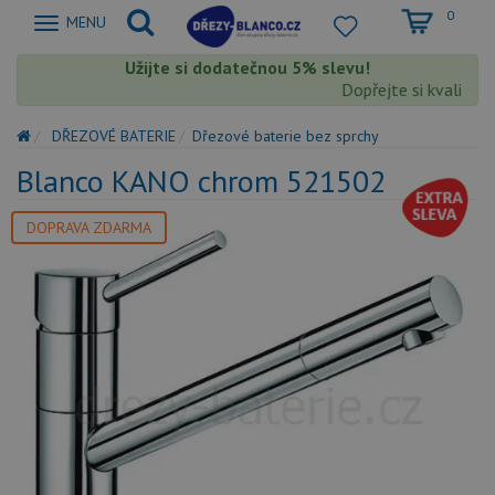
0
Zobrazit
MENU
nabidku
Užijte si dodatečnou 5% slevu!
Dopřejte si kvalitu B
DŘEZOVÉ BATERIE
Dřezové baterie bez sprchy
Blanco KANO chrom 521502
DOPRAVA ZDARMA