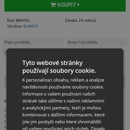
KOUPIT
Kód:
BB0436
Záruka:
24 měsíců
Výrobce:
BLANCO
Popis produktu
Dotaz k produktu
Vzorník barev
Tyto webové stránky
používají soubory cookie.
K personalizaci obsahu, reklam a analýze
Popis produktu
návštěvnosti používáme soubory cookie.
Informace o vašem používání našich
stránek také sdílíme s našimi reklamními
Provedení:
chrom
a analytickými partnery, kteří je mohou
Jednopáková, směšovací baterie, tlaková
kombinovat s dalšími informacemi, které
Celková výška 178 mm
jste jim poskytli nebo které shromáždili
Otočné raménko o 360°
Montážní otvor průměru 35 mm
při vašem používání jejich služeb.
Zásady