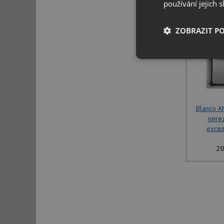
SET B
používání jejich 
ZOBRAZIT P
Nezbytně nutn
soubory
Blanco 
nere
excen
Nezbytně nutn
20
Nezbytně nutné soubo
stránky nelze bez ne
Název
udid