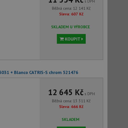
s DPH
Běžná cena:
12 141
Kč
Sleva:
607
Kč
SKLADEM U VÝROBCE
KOUPIT
23031 + Blanco CATRIS-S chrom 521476
12 645 Kč
s DPH
Běžná cena:
13 311
Kč
Sleva:
666
Kč
SKLADEM