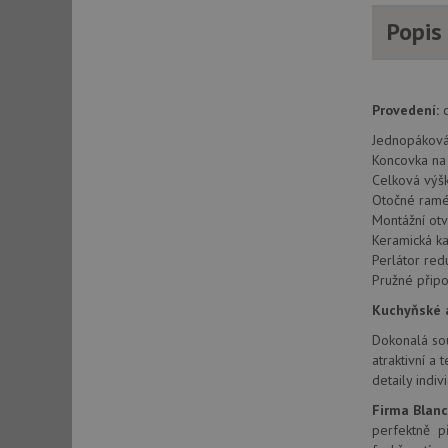
AWSALBCORS
Popis
CookieScriptConse
Provedení:
c
Jednopáková,
AUTORIZACE
Koncovka na 
Celková vý
Otočné ramé
Montážní ot
Keramická ka
Název
Perlátor re
Název
Pružné připo
_ga
VISITOR_PRIVACY_
Kuchyňské a
Dokonalá sou
atraktivní a
detaily ind
_ga_9T91YFLEPX
__Secure-YNID
Firma Blan
IDE
perfektně př