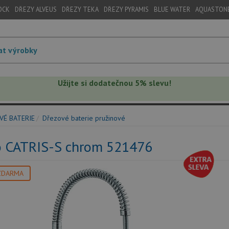
OCK
DŘEZY ALVEUS
DŘEZY TEKA
DŘEZY PYRAMIS
BLUE WATER
AQUASTON
Užijte si dodatečnou 5% slevu!
VÉ BATERIE
Dřezové baterie pružinové
o CATRIS-S chrom 521476
ZDARMA