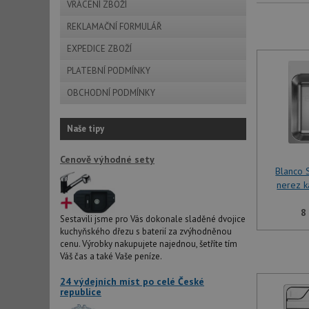
VRÁCENÍ ZBOŽÍ
REKLAMAČNÍ FORMULÁŘ
EXPEDICE ZBOŽÍ
PLATEBNÍ PODMÍNKY
OBCHODNÍ PODMÍNKY
Naše tipy
Cenově výhodné sety
Blanco 
nerez k
8
Sestavili jsme pro Vás dokonale sladěné dvojice
kuchyňského dřezu s baterií za zvýhodněnou
cenu. Výrobky nakupujete najednou, šetříte tím
Váš čas a také Vaše peníze.
24 výdejních míst po celé České
republice