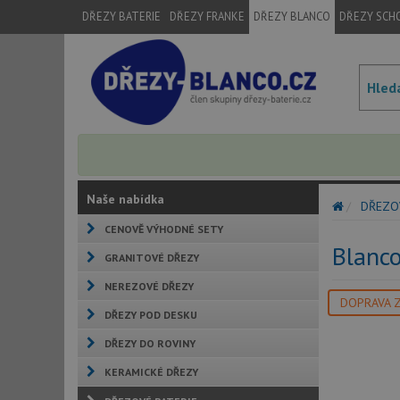
DŘEZY BATERIE
DŘEZY FRANKE
DŘEZY BLANCO
DŘEZY SCH
Naše nabídka
DŘEZO
CENOVĚ VÝHODNÉ SETY
Blanc
GRANITOVÉ DŘEZY
NEREZOVÉ DŘEZY
DOPRAVA 
DŘEZY POD DESKU
DŘEZY DO ROVINY
KERAMICKÉ DŘEZY