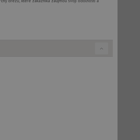
chy dřezů, které zákazníka zaujmou svojí odolností a
ou koncový uživatel
ebu.
, ale pokud je
e pravděpodobně
, ale pokud je
e pravděpodobně
t DoubleClick
stila, zda prohlížeč
okie.
ke sledování
t Doubleclick a
vatel používá
ou koncový uživatel
ebu.
e sledování
be vložená do
webu používá novou