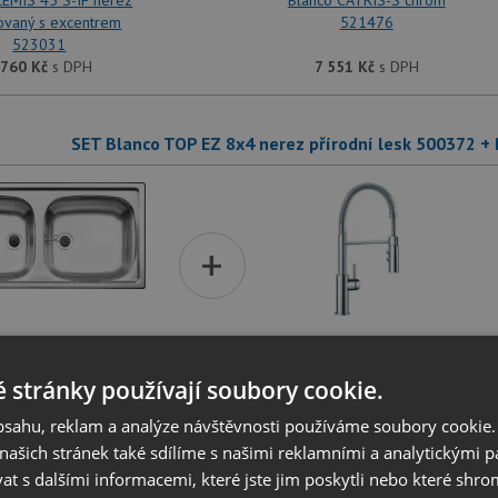
LEMIS 45 S-IF nerez
Blanco CATRIS-S chrom
ovaný s excentrem
521476
523031
 760
Kč
s DPH
7 551
Kč
s DPH
SET Blanco TOP EZ 8x4 nerez přírodní lesk 500372 +
+
 TOP EZ 8x4 nerez
Blanco CATRIS-S chrom
odní lesk 500372
521476
 stránky používají soubory cookie.
obsahu, reklam a analýze návštěvnosti používáme soubory cookie.
 655
Kč
s DPH
7 551
Kč
s DPH
ašich stránek také sdílíme s našimi reklamními a analytickými par
 s dalšími informacemi, které jste jim poskytli nebo které shro