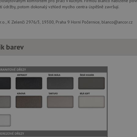
 poskytovaným komfortem pro práci v kuchyni. Firmou Blanco nabízené povr
webové stránky a jakoukoli reklamu, kter
mohl vidět před návštěvou uvedeného w
í údržby, potom dokonalý vzhled mycího centra úspěšně završují.
.seznam.cz
4 týdny 2
Toto je velmi běžný název souboru cookie
dny
nalezen jako soubor cookie relace, bud
.o., K Zelenči 2976/3, 19300, Praha 9 Horní Počernice, blanco@ancor.cz
použit jako pro správu stavu relace.
.drezy-
4 týdny 2
Toto je velmi běžný název souboru cookie
blanco.cz
dny
nalezen jako soubor cookie relace, bud
použit jako pro správu stavu relace.
ík barev
15 minut
Tento soubor cookie nastavuje společnos
Google LLC
(kterou vlastní společnost Google), aby zji
.doubleclick.net
návštěvníka webu podporuje soubory co
Zavřením
Tento soubor cookie nastavuje YouTube 
Google LLC
prohlížeče
zobrazení vložených videí.
.youtube.com
3 měsíce
Tento soubor cookie nastavuje společnos
Google LLC
provádí informace o tom, jak koncový uži
.drezy-
webové stránky a jakoukoli reklamu, kter
blanco.cz
mohl vidět před návštěvou uvedeného w
T_TOKEN
.youtube.com
6 měsíců
E
6 měsíců
Tento soubor cookie nastavuje Youtube k
Google LLC
uživatelských předvoleb pro videa Youtu
.youtube.com
webů; může také určit, zda návštěvník 
nebo starou verzi rozhraní Youtube.