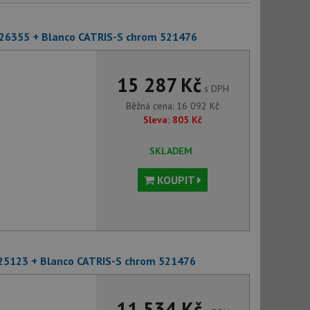
526355 + Blanco CATRIS-S chrom 521476
15 287 Kč
s DPH
Běžná cena:
16 092
Kč
Sleva:
805
Kč
SKLADEM
KOUPIT
525123 + Blanco CATRIS-S chrom 521476
11 534 Kč