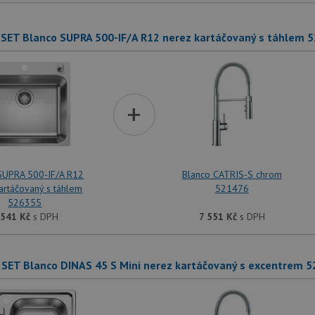
SET Blanco SUPRA 500-IF/A R12 nerez kartáčovaný s táhlem 
+
SUPRA 500-IF/A R12
Blanco CATRIS-S chrom
artáčovaný s táhlem
521476
526355
 541
Kč
s DPH
7 551
Kč
s DPH
SET Blanco DINAS 45 S Mini nerez kartáčovaný s excentrem 