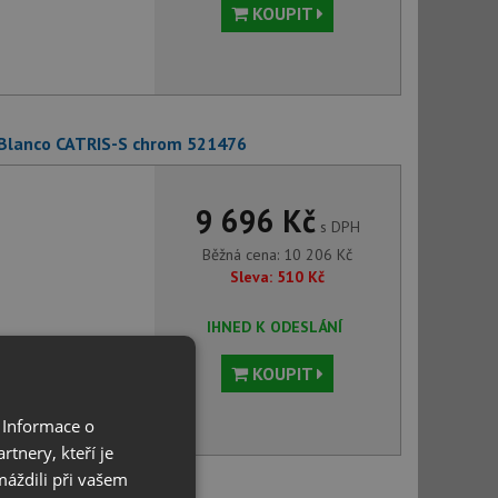
KOUPIT
 Blanco CATRIS-S chrom 521476
9 696 Kč
s DPH
Běžná cena:
10 206
Kč
Sleva:
510
Kč
IHNED K ODESLÁNÍ
KOUPIT
 Informace o
tnery, kteří je
máždili při vašem