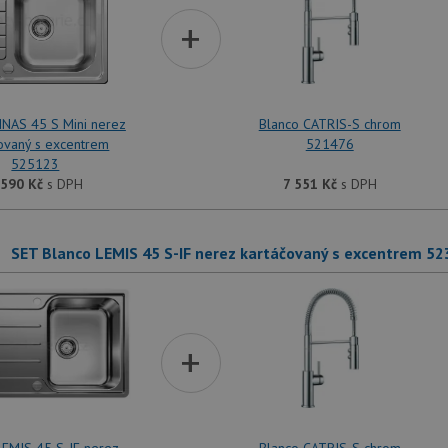
+
INAS 45 S Mini nerez
Blanco CATRIS-S chrom
ovaný s excentrem
521476
525123
 590
Kč
s DPH
7 551
Kč
s DPH
SET Blanco LEMIS 45 S-IF nerez kartáčovaný s excentrem 5
+