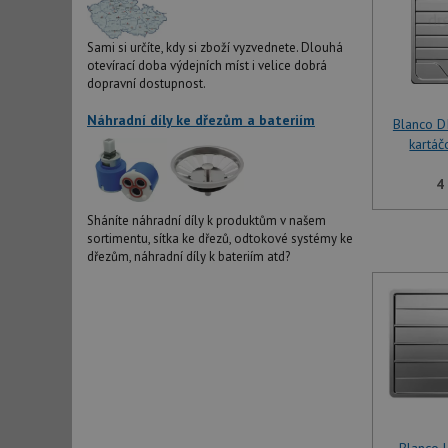
Sami si určíte, kdy si zboží vyzvednete. Dlouhá
otevírací doba výdejních míst i velice dobrá
dopravní dostupnost.
Náhradní díly ke dřezům a bateriím
Blanco D
kartáč
4
Sháníte náhradní díly k produktům v našem
sortimentu, sítka ke dřezů, odtokové systémy ke
dřezům, náhradní díly k bateriím atd?