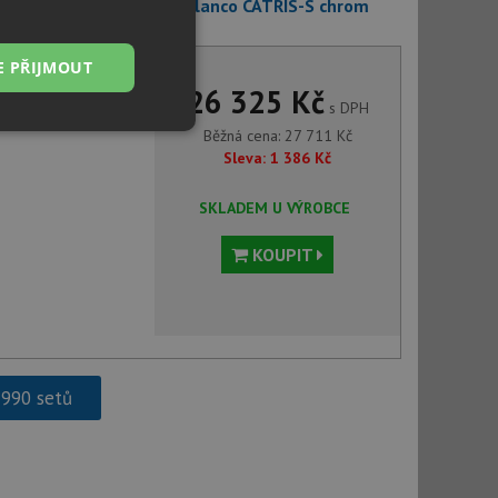
 PushControl 525247 + Blanco CATRIS-S chrom
E PŘIJMOUT
26 325 Kč
s DPH
Nezařazené
Běžná cena:
27 711
Kč
soubory
Sleva:
1 386
Kč
SKLADEM U VÝROBCE
KOUPIT
řazené soubory
 správa účtu. Webové
 990 setů
ci zařízení, která
používání a zlepšila