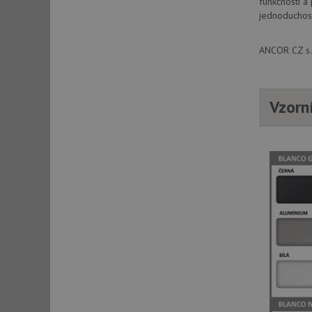
funkčností a
jednoduchost
sid
ANCOR CZ s.r
sid
Vzorn
test_cookie
YSC
_gcl_au
__Secure-ROLLOU
VISITOR_INFO1_LIV