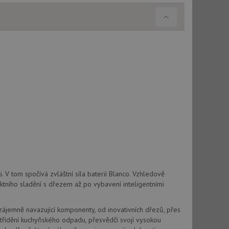
použití CORS po
 cookie lepivosti
ch na trvání s
cript.com k
y cookie
okie-Script.com
tics - což je
oogle. Tento soubor
uhlasu uživatele a
ím náhodně
ebem. Zaznamenává
í každého požadavku
zásadami ochrany
. V tom spočívá zvláštní síla baterií Blanco. Vzhledově
relacích a
 že jejich
ektního sladění s dřezem až po vybavení inteligentními
respektovány.
vu relace.
Vzájemně navazující komponenty, od inovativních dřezů, přes
t Doubleclick a
třídění kuchyňského odpadu, přesvědčí svojí vysokou
vatel používá