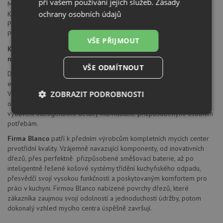
při vašem používání jejich služeb.
Zásady
Montážní otvor průměru 35 mm
ochrany osobních údajů
Keramická kartuše Blanco
Perlátor redukuje spotřebu vody a usazování vodního kamene
Pružné připojovací hadice a montážní sada součástí
VŠE PŘIJMOUT
Kuchyňské armatury BLANCO - funkčnost a komfort pro
nejvyšší nároky
VŠE ODMÍTNOUT
Dokonalá souhra baterie a dřezu přináší do kuchyně maximální míru
estetiky a funkčnosti. V tom spočívá zvláštní síla baterií Blanco.
ZOBRAZIT PODROBNOSTI
Vzhledově atraktivní a technicky vyspělé nabízejí spoustu možností -
od barevně a designově perfektního sladění s dřezem až po
vybavení inteligentními detaily individuálně přizpůsobenými osobním
Nezbytně
Výkonové
Soubory
nutné
soubory
cílení
potřebám.
soubory
Firma Blanco
patří k předním výrobcům kompletních mycích center
prvotřídní kvality. Vzájemně navazující komponenty, od inovativních
dřezů, přes perfektně přizpůsobené směšovací baterie, až po
inteligentně řešené košové systémy třídění kuchyňského odpadu,
Funkční soubory
Nezařazené
soubory
přesvědčí svojí vysokou funkčností a poskytovaným komfortem pro
práci v kuchyni. Firmou Blanco nabízené povrchy dřezů, které
zákazníka zaujmou svojí odolností a jednoduchostí údržby, potom
dokonalý vzhled mycího centra úspěšně završují.