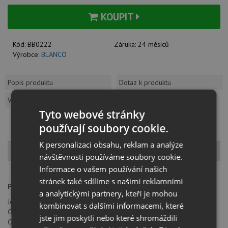
KOUPIT
Kód:
BB0222
Záruka:
24 měsíců
Výrobce:
BLANCO
Popis produktu
Dotaz k produktu
Vzorník barev
Tyto webové stránky
používají soubory cookie.
K personalizaci obsahu, reklam a analýze
Popis produktu
návštěvnosti používáme soubory cookie.
Informace o vašem používání našich
stránek také sdílíme s našimi reklamními
Provedení:
chrom
a analytickými partnery, kteří je mohou
Jednopáková, směšovací baterie, tlaková
kombinovat s dalšími informacemi, které
Celková výška 274 mm
jste jim poskytli nebo které shromáždili
Otočné raménko o 360°