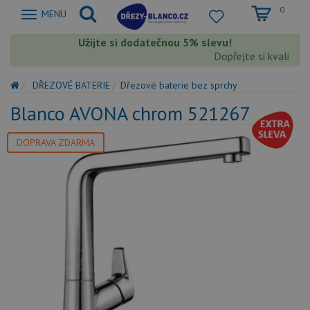
0
Zobrazit
MENU
nabidku
Užijte si dodatečnou 5% slevu!
Dopřejte si kvalitu B
DŘEZOVÉ BATERIE
Dřezové baterie bez sprchy
Blanco AVONA chrom 521267
DOPRAVA ZDARMA