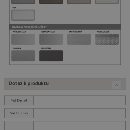
ná
we
no
sta
roz
Yo
Dotaz k produktu
Váš E-mail
Váš telefon