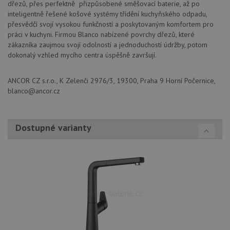
Cookie
dřezů, přes perfektně přizpůsobené směšovací baterie, až po
Script
inteligentně řešené košové systémy třídění kuchyňského odpadu,
zapam
předvo
přesvědčí svojí vysokou funkčností a poskytovaným komfortem pro
souhla
práci v kuchyni. Firmou Blanco nabízené povrchy dřezů, které
soubo
cookie
zákazníka zaujmou svojí odolností a jednoduchostí údržby, potom
návště
dokonalý vzhled mycího centra úspěšně završují.
Je nut
banne
cookie
Cookie
ANCOR CZ s.r.o., K Zelenči 2976/3, 19300, Praha 9 Horní Počernice,
Script
blanco@ancor.cz
fungov
správn
AUTORIZACE
www.drezy-
Zavřením
blanco.cz
prohlížeče
Dostupné varianty
Poskytovatel
Název
Vyprší
Popis
/
Doména
Poskytovatel
/
Název
Vyprší
Po
_ga
1 rok
Tento název
Google LLC
Doména
1
souboru cookie
.drezy-
měsíc
je spojen s
blanco.cz
VISITOR_PRIVACY_METADATA
6 měsíců
Te
YouTube