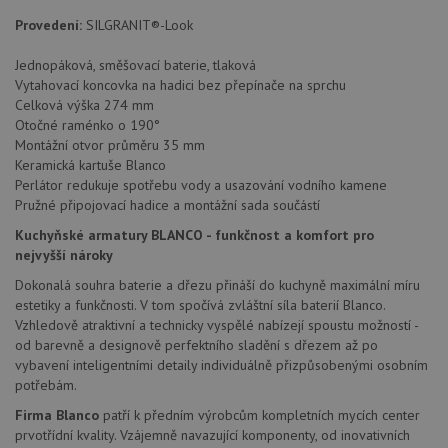
sledov
Provedení:
SILGRANIT®-Look
použív
zlepšil
uživat
Jednopáková, směšovací baterie, tlaková
zkušen
Vytahovací koncovka na hadici bez přepínače na sprchu
AWSALBCORS
1 týden
Pro
Amazon.com Inc.
Celková výška 274 mm
pokrač
widget-
Otočné raménko o 190°
podpo
mediator.zopim.com
lepivos
Montážní otvor průměru 35 mm
případ
Keramická kartuše Blanco
použit
po aktu
Perlátor redukuje spotřebu vody a usazování vodního kamene
zásadách ochrany soukromí společnosti Google
Chrom
Pružné připojovací hadice a montážní sada součástí
vytvář
další 
Kuchyňské armatury BLANCO - funkčnost a komfort pro
cookie
lepivos
nejvyšší nároky
každou
těchto
Dokonalá souhra baterie a dřezu přináší do kuchyně maximální míru
lepivos
estetiky a funkčnosti. V tom spočívá zvláštní síla baterií Blanco.
založe
trvání 
Vzhledově atraktivní a technicky vyspělé nabízejí spoustu možností -
názve
od barevně a designově perfektního sladění s dřezem až po
AWSA
vybavení inteligentními detaily individuálně přizpůsobenými osobním
(ALB).
potřebám.
CookieScriptConsent
5 měsíců
Tento 
CookieScript
4 týdny
cookie
www.drezy-
Firma Blanco
patří k předním výrobcům kompletních mycích center
použív
blanco.cz
prvotřídní kvality. Vzájemně navazující komponenty, od inovativních
služba