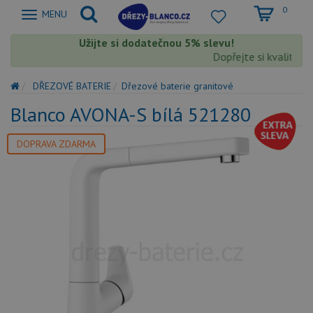
0
Zobrazit
MENU
nabidku
Užijte si dodatečnou 5% slevu!
Dopřejte si kvalitu Bl
DŘEZOVÉ BATERIE
Dřezové baterie granitové
Blanco AVONA-S bílá 521280
DOPRAVA ZDARMA