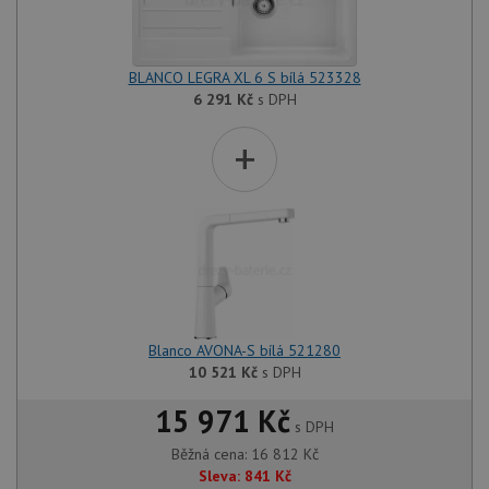
BLANCO LEGRA XL 6 S bílá 523328
6 291
Kč
s DPH
+
Blanco AVONA-S bílá 521280
10 521
Kč
s DPH
15 971 Kč
s DPH
Běžná cena:
16 812
Kč
Sleva:
841
Kč