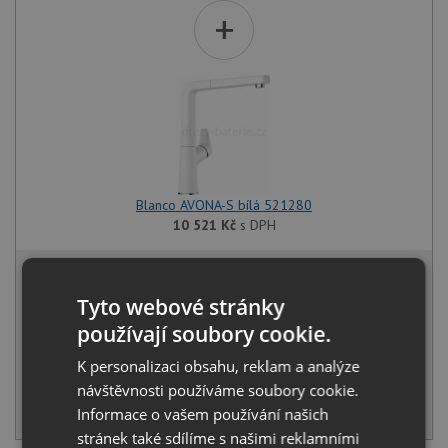
+
Blanco AVONA-S bílá 521280
10 521
Kč
s DPH
19 049 Kč
s DPH
Běžná cena:
20 052
Kč
Tyto webové stránky
Sleva:
1 003
Kč
používají soubory cookie.
K personalizaci obsahu, reklam a analýze
SKLADEM
návštěvnosti používáme soubory cookie.
KOUPIT
Informace o vašem používání našich
stránek také sdílíme s našimi reklamními