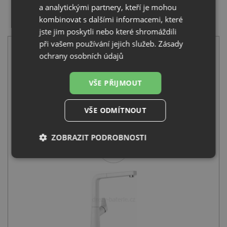
a analytickými partnery, kteří je mohou
SET Blanco METRA 6 S bílá 513223 + Blanco AVONA-S
kombinovat s dalšími informacemi, které
bílá 521280
jste jim poskytli nebo které shromáždili
při vašem používání jejich služeb.
Zásady
ochrany osobních údajů
VŠE PŘIJMOUT
Blanco METRA 6 S bílá 513223
VŠE ODMÍTNOUT
8 991
Kč
s DPH
ZOBRAZIT PODROBNOSTI
+
Nezbytně
Výkonové
Soubory
nutné
soubory
cílení
soubory
Funkční soubory
Nezařazené
soubory