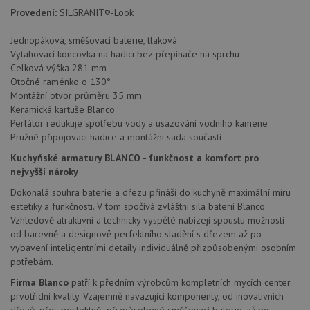
sledov
Provedení:
SILGRANIT®-Look
použív
zlepšil
uživat
Jednopáková, směšovací baterie, tlaková
zkušen
Vytahovací koncovka na hadici bez přepínače na sprchu
AWSALBCORS
1 týden
Pro
Amazon.com Inc.
Celková výška 281 mm
pokrač
widget-
Otočné raménko o 130°
podpo
mediator.zopim.com
lepivos
Montážní otvor průměru 35 mm
případ
Keramická kartuše Blanco
použit
Perlátor redukuje spotřebu vody a usazování vodního kamene
po aktu
zásadách ochrany soukromí společnosti Google
Chrom
Pružné připojovací hadice a montážní sada součástí
vytvář
další 
Kuchyňské armatury BLANCO - funkčnost a komfort pro
cookie
nejvyšší nároky
lepivos
každou
těchto
Dokonalá souhra baterie a dřezu přináší do kuchyně maximální míru
lepivos
estetiky a funkčnosti. V tom spočívá zvláštní síla baterií Blanco.
založe
Vzhledově atraktivní a technicky vyspělé nabízejí spoustu možností -
trvání 
názve
od barevně a designově perfektního sladění s dřezem až po
AWSA
vybavení inteligentními detaily individuálně přizpůsobenými osobním
(ALB).
potřebám.
CookieScriptConsent
5 měsíců
Tento 
CookieScript
4 týdny
cookie
www.drezy-
Firma Blanco
patří k předním výrobcům kompletních mycích center
použív
blanco.cz
prvotřídní kvality. Vzájemně navazující komponenty, od inovativních
služba
Cookie