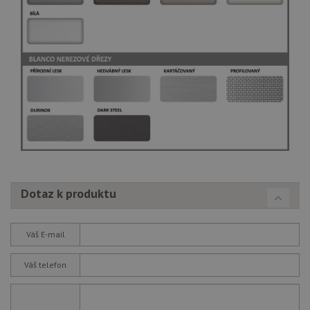
we
no
sta
roz
Yo
Dotaz k produktu
Váš E-mail
Váš telefon