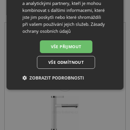
a analytickými partnery, kteří je mohou
kombinovat s dalšími informacemi, které
SET Blanco ZIA 8 S bílá 515597 + Blanco LINEE-S bílá
518441
jste jim poskytli nebo které shromáždili
při vašem používání jejich služeb.
Zásady
ochrany osobních údajů
VŠE PŘIJMOUT
Blanco ZIA 8 S bílá 515597
VŠE ODMÍTNOUT
9 531
Kč
s DPH
ZOBRAZIT PODROBNOSTI
+
Nezbytně
Výkonové
Soubory
nutné
soubory
cílení
soubory
Funkční soubory
Nezařazené
soubory