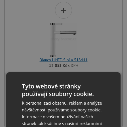
+
Blanco LINEE-S bílá 518441
12 051
Kč
s DPH
17 425 Kč
s DPH
Tyto webové stránky
Běžná cena:
18 342
Kč
používají soubory cookie.
Sleva:
917
Kč
K personalizaci obsahu, reklam a analýze
SKLADEM
návštěvnosti používáme soubory cookie.
Informace o vašem používání našich
KOUPIT
stránek také sdílíme s našimi reklamními