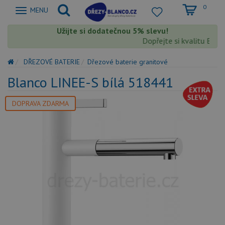
0
Zobrazit
MENU
nabidku
Užijte si dodatečnou 5% slevu!
Dopřejte si kvalitu Blanc
DŘEZOVÉ BATERIE
Dřezové baterie granitové
Blanco LINEE-S bílá 518441
DOPRAVA ZDARMA