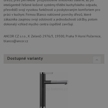
dřezů, přes perfektně přizpůsobené směšovací baterie, až po
Script
inteligentně řešené košové systémy třídění kuchyňského odpadu,
zapam
přesvědčí svojí vysokou funkčností a poskytovaným komfortem pro
předvo
souhla
práci v kuchyni. Firmou Blanco nabízené povrchy dřezů, které
soubo
zákazníka zaujmou svojí odolností a jednoduchostí údržby, potom
cookie
návště
dokonalý vzhled mycího centra úspěšně završují.
Je nut
banne
cookie
ANCOR CZ s.r.o., K Zelenči 2976/3, 19300, Praha 9 Horní Počernice,
Cookie
Script
blanco@ancor.cz
fungov
správn
AUTORIZACE
www.drezy-
Zavřením
blanco.cz
prohlížeče
Dostupné varianty
Poskytovatel
Název
Vyprší
Popis
/
Doména
Poskytovatel
/
Název
Vyprší
Po
_ga
1 rok
Tento název
Google LLC
Doména
1
souboru cookie
.drezy-
měsíc
je spojen s
blanco.cz
VISITOR_PRIVACY_METADATA
6 měsíců
Te
YouTube
Google