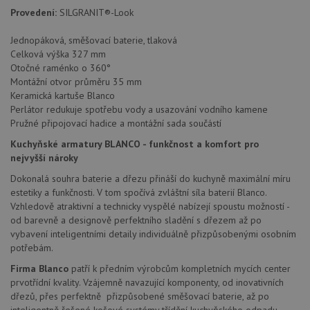
použit
Provedení:
SILGRANIT®-Look
po aktu
zásadách ochrany soukromí společnosti Google
Chrom
vytvář
Jednopáková, směšovací baterie, tlaková
další 
Celková výška 327 mm
cookie
lepivos
Otočné raménko o 360°
každou
Montážní otvor průměru 35 mm
těchto
Keramická kartuše Blanco
lepivos
založe
Perlátor redukuje spotřebu vody a usazování vodního kamene
trvání 
Pružné připojovací hadice a montážní sada součástí
názve
AWSA
Kuchyňské armatury BLANCO - funkčnost a komfort pro
(ALB).
nejvyšší nároky
CookieScriptConsent
5 měsíců
Tento 
CookieScript
4 týdny
cookie
www.drezy-
Dokonalá souhra baterie a dřezu přináší do kuchyně maximální míru
použív
blanco.cz
estetiky a funkčnosti. V tom spočívá zvláštní síla baterií Blanco.
služba
Cookie
Vzhledově atraktivní a technicky vyspělé nabízejí spoustu možností -
Script
od barevně a designově perfektního sladění s dřezem až po
zapam
předvo
vybavení inteligentními detaily individuálně přizpůsobenými osobním
souhla
potřebám.
soubo
cookie
Firma Blanco
patří k předním výrobcům kompletních mycích center
návště
Je nut
prvotřídní kvality. Vzájemně navazující komponenty, od inovativních
banne
dřezů, přes perfektně přizpůsobené směšovací baterie, až po
cookie
Cookie