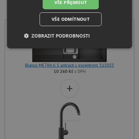
VŠE PŘIJMOUT
SET Blanco METRA 6 S antracit s excentrem 513053 +
Blanco MIDA antracit 519415
VŠE ODMÍTNOUT
ZOBRAZIT PODROBNOSTI
Nezbytně
Výkonové
Soubory
nutné
soubory
cílení
soubory
Blanco METRA 6 S antracit s excentrem 513053
10 260
Kč
s DPH
+
Funkční soubory
Nezařazené
soubory
Nezbytně nutné soubory
Výkonové soubory