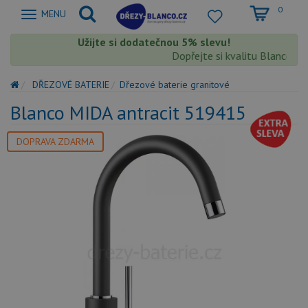
0
Zobrazit
MENU
nabidku
Užijte si dodatečnou 5% slevu!
Dopřejte si kvalitu Blanco s e
DŘEZOVÉ BATERIE
Dřezové baterie granitové
Blanco MIDA antracit 519415
DOPRAVA ZDARMA