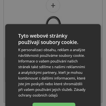
+
Tyto webové stránky
používají soubory cookie.
Blanco MIDA antracit 519415
K personalizaci obsahu, reklam a analýze
3 141
Kč
s DPH
návštěvnosti používáme soubory cookie.
12 731 Kč
Informace o vašem používání našich
s DPH
stránek také sdílíme s našimi reklamními
Běžná cena:
13 401
Kč
a analytickými partnery, kteří je mohou
Sleva:
670
Kč
kombinovat s dalšími informacemi, které
jste jim poskytli nebo které shromáždili
SKLADEM U VÝROBCE
při vašem používání jejich služeb.
Zásady
KOUPIT
ochrany osobních údajů