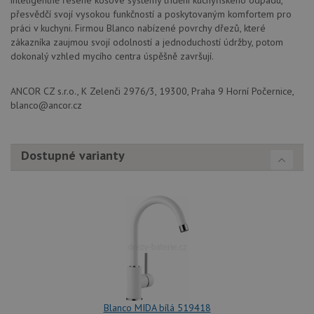
inteligentně řešené košové systémy třídění kuchyňského odpadu,
Script
přesvědčí svojí vysokou funkčností a poskytovaným komfortem pro
fungov
práci v kuchyni. Firmou Blanco nabízené povrchy dřezů, které
správn
zákazníka zaujmou svojí odolností a jednoduchostí údržby, potom
AUTORIZACE
www.drezy-
Zavřením
dokonalý vzhled mycího centra úspěšně završují.
blanco.cz
prohlížeče
ANCOR CZ s.r.o., K Zelenči 2976/3, 19300, Praha 9 Horní Počernice,
blanco@ancor.cz
Poskytovatel
Název
Vyprší
Popis
Dostupné varianty
/
Doména
Poskytovatel
/
Název
Vyprší
Po
_ga
1 rok
Tento název
Google LLC
Doména
1
souboru cookie
.drezy-
měsíc
je spojen s
blanco.cz
VISITOR_PRIVACY_METADATA
6 měsíců
Te
YouTube
Google
coo
.youtube.com
Universal
uk
Analytics - což je
so
významná
uži
aktualizace
vo
běžněji
pro
používané
int
analytické
we
služby Google.
Za
Tento soubor
úd
cookie se
Blanco MIDA bílá 519418
so