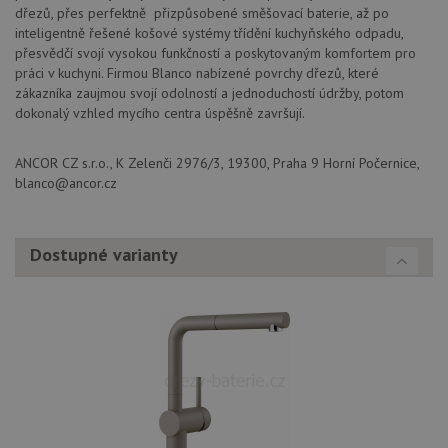
založe
dřezů, přes perfektně přizpůsobené směšovací baterie, až po
trvání 
inteligentně řešené košové systémy třídění kuchyňského odpadu,
názve
AWSA
přesvědčí svojí vysokou funkčností a poskytovaným komfortem pro
(ALB).
práci v kuchyni. Firmou Blanco nabízené povrchy dřezů, které
CookieScriptConsent
5 měsíců
Tento 
zákazníka zaujmou svojí odolností a jednoduchostí údržby, potom
CookieScript
4 týdny
cookie
www.drezy-
dokonalý vzhled mycího centra úspěšně završují.
použív
blanco.cz
služba
Cookie
Script
ANCOR CZ s.r.o., K Zelenči 2976/3, 19300, Praha 9 Horní Počernice,
zapam
blanco@ancor.cz
předvo
souhla
soubo
cookie
návště
Dostupné varianty
Je nut
banne
cookie
Cookie
Script
fungov
správn
AUTORIZACE
www.drezy-
Zavřením
blanco.cz
prohlížeče