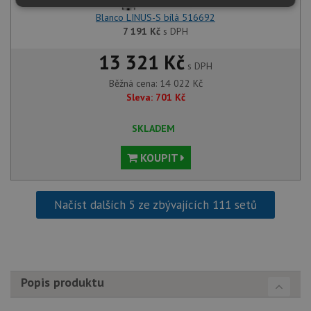
Nezbytně
Výkonové
Soubory
Blanco LINUS-S bílá 516692
nutné
soubory
cílení
soubory
7 191
Kč
s DPH
13 321 Kč
s DPH
Běžná cena:
14 022
Kč
Funkční soubory
Nezařazené
soubory
Sleva:
701
Kč
SKLADEM
KOUPIT
Nezbytně nutné soubory
Výkonové soubory
Načíst dalších 5 ze zbývajících 111 setů
Soubory cílení
Funkční soubory
Nezařazené soubory
Nezbytně nutné soubory cookie umožňují základní
funkce webových stránek, jako je přihlášení
Popis produktu
uživatele a správa účtu. Webové stránky nelze bez
nezbytně nutných souborů cookie správně používat.