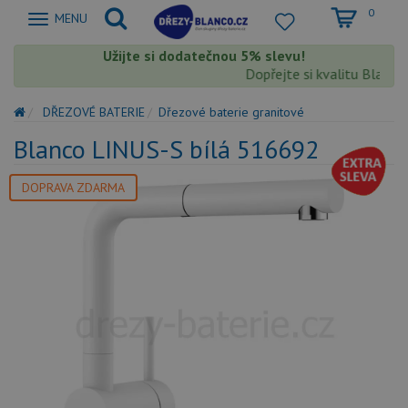
0
Zobrazit
MENU
nabidku
Užijte si dodatečnou 5% slevu!
Dopřejte si kvalitu Blanco s
DŘEZOVÉ BATERIE
Dřezové baterie granitové
Blanco LINUS-S bílá 516692
DOPRAVA ZDARMA