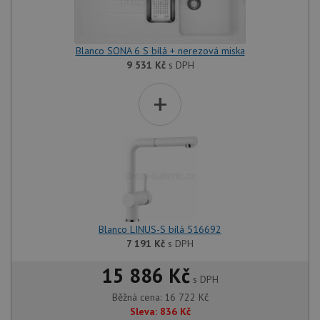
Blanco SONA 6 S bílá + nerezová miska
9 531
Kč
s DPH
+
Blanco LINUS-S bílá 516692
7 191
Kč
s DPH
15 886 Kč
s DPH
Běžná cena:
16 722
Kč
Sleva:
836
Kč