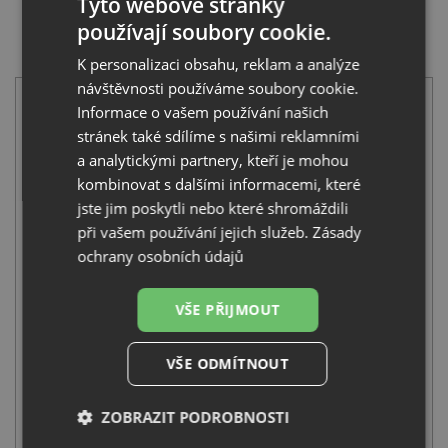
Tyto webové stránky
používají soubory cookie.
SET Blanco ZIA 5 S bílá 520515 + Blanco LINUS-S bílá
516692
K personalizaci obsahu, reklam a analýze
návštěvnosti používáme soubory cookie.
Informace o vašem používání našich
stránek také sdílíme s našimi reklamními
a analytickými partnery, kteří je mohou
kombinovat s dalšími informacemi, které
jste jim poskytli nebo které shromáždili
Blanco ZIA 5 S bílá 520515
při vašem používání jejich služeb.
Zásady
6 831
Kč
s DPH
ochrany osobních údajů
+
VŠE PŘIJMOUT
VŠE ODMÍTNOUT
ZOBRAZIT PODROBNOSTI