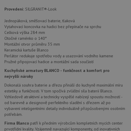
Poskytovatel
/
Název
Vyprší
Popis
Doména
Provedení:
SILGRANIT®-Look
udid
.drezy-blanco.cz
4 týdny 2
Tento 
dny
se pou
Jednopáková, směšovací baterie, tlaková
jedine
identif
Vytahovací koncovka na hadici bez přepínače na sprchu
zařízen
Celková výška 284 mm
mají př
Otočné raménko o 140°
webov
stránc
Montážní otvor průměru 35 mm
sledov
Keramická kartuše Blanco
použív
zlepšil
Perlátor redukuje spotřebu vody a usazování vodního kamene
uživat
Pružné připojovací hadice a montážní sada součástí
zkušen
Kuchyňské armatury BLANCO - funkčnost a komfort pro
AWSALBCORS
1 týden
Pro
Amazon.com Inc.
pokrač
widget-
nejvyšší nároky
podpo
mediator.zopim.com
lepivos
Dokonalá souhra baterie a dřezu přináší do kuchyně maximální míru
případ
estetiky a funkčnosti. V tom spočívá zvláštní síla baterií Blanco.
použit
po aktu
Vzhledově atraktivní a technicky vyspělé nabízejí spoustu možností -
zásadách ochrany soukromí společnosti Google
Chrom
od barevně a designově perfektního sladění s dřezem až po
vytvář
vybavení inteligentními detaily individuálně přizpůsobenými osobním
další 
cookie
potřebám.
lepivos
každou
Firma Blanco
patří k předním výrobcům kompletních mycích center
těchto
prvotřídní kvality. Vzájemně navazující komponenty, od inovativních
lepivos