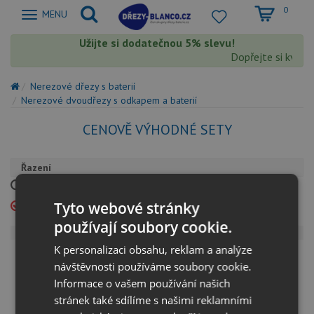
0
Zobrazit
MENU
nabidku
Užijte si dodatečnou 5% slevu!
Dopřejte si kvali
Nerezové dřezy s baterií
Nerezové dvoudřezy s odkapem a baterií
CENOVĚ VÝHODNÉ SETY
Řazení
Cena od nejnižší
Cena od nejvyšší
Tyto webové stránky
Výchozí
Podle názvu
používají soubory cookie.
Vaše cena
K personalizaci obsahu, reklam a analýze
0 - 0
0
návštěvnosti používáme soubory cookie.
Informace o vašem používání našich
stránek také sdílíme s našimi reklamními