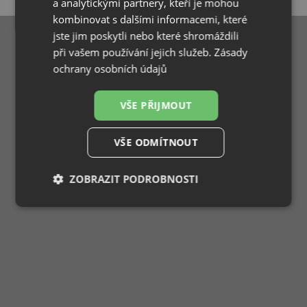
a analytickými partnery, kteří je mohou
kombinovat s dalšími informacemi, které
jste jim poskytli nebo které shromáždili
při vašem používání jejich služeb.
Zásady
ochrany osobních údajů
VŠE PŘIJMOUT
VŠE ODMÍTNOUT
ZOBRAZIT PODROBNOSTI
Nezbytně
Výkonové
Soubory
nutné
soubory
cílení
soubory
Funkční soubory
Nezařazené
soubory