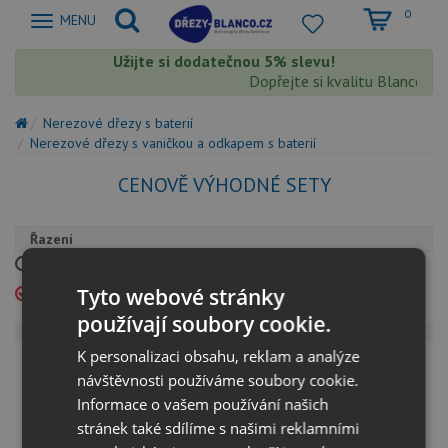
0
Zobrazit
MENU
nabidku
Užijte si dodatečnou 5% slevu!
Dopřejte si kvalitu Blanco s 
Nerezové dřezy s baterií
Nerezové dřezy s vaničkou a odkapem s baterií
CENOVĚ VÝHODNÉ SETY
Řazení
Cena od nejnižší
Cena od nejvyšší
Tyto webové stránky
Výchozí
Podle názvu
používají soubory cookie.
Vaše cena
K personalizaci obsahu, reklam a analýze
0 - 0
0
návštěvnosti používáme soubory cookie.
Informace o vašem používání našich
stránek také sdílíme s našimi reklamními