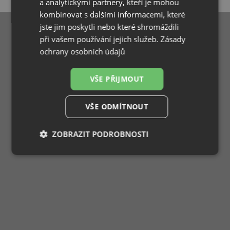
a analytickými partnery, kteří je mohou
kombinovat s dalšími informacemi, které
jste jim poskytli nebo které shromáždili
při vašem používání jejich služeb.
Zásady
ochrany osobních údajů
VŠE PŘIJMOUT
VŠE ODMÍTNOUT
ZOBRAZIT PODROBNOSTI
Nezbytně
Výkonové
Soubory
nutné
soubory
cílení
soubory
Funkční soubory
Nezařazené
soubory