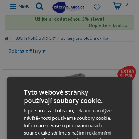
0
Zobrazit
MENU
nabidku
Užijte si dodatečnou 5% slevu!
Dopřejte si kvalitu Blan
KUCHYŇSKÉ SORTERY
Sortery pro otočná dvířka
Zobrazit filtry
Tyto webové stránky
používají soubory cookie.
K personalizaci obsahu, reklam a analýze
návštěvnosti používáme soubory cookie.
Blanco Select SINGOLO 512880
Informace o vašem používání našich
stránek také sdílíme s našimi reklamními