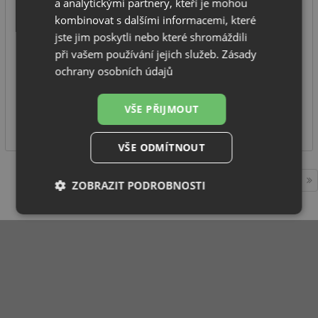
a analytickými partnery, kteří je mohou
kombinovat s dalšími informacemi, které
spodní skříňka od: 450 mm
jste jim poskytli nebo které shromáždili
rozměr: 360 x 220 x 365 mm
při vašem používání jejich služeb.
Zásady
počet nádob: 1
ochrany osobních údajů
celkový objem: 14 litrů
SKLADEM
VŠE PŘIJMOUT
1 395
Kč
VŠE ODMÍTNOUT
1
ZOBRAZIT PODROBNOSTI
Nezbytně
Výkonové
Soubory
nutné
soubory
cílení
soubory
Funkční soubory
Nezařazené
soubory