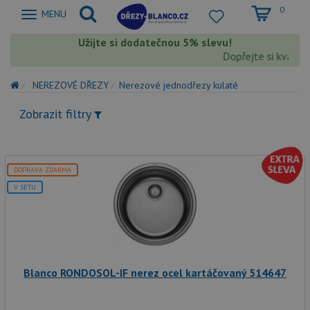
0
Zobrazit
MENU
nabidku
Užijte si dodatečnou 5% slevu!
Dopřejte si kvalit
NEREZOVÉ DŘEZY
Nerezové jednodřezy kulaté
Zobrazit filtry
DOPRAVA ZDARMA
V SETU
Blanco RONDOSOL-IF nerez ocel kartáčovaný 514647