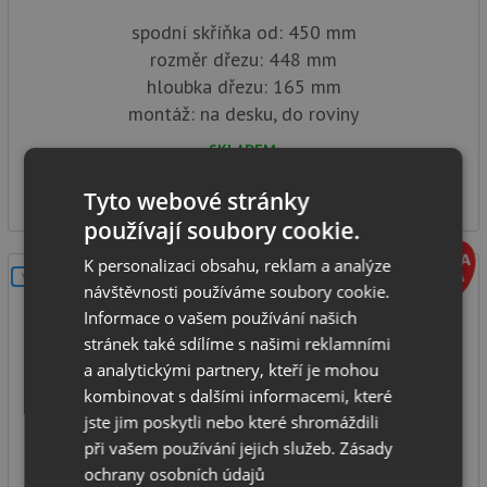
spodní skříňka od: 450 mm
rozměr dřezu: 448 mm
hloubka dřezu: 165 mm
montáž: na desku, do roviny
SKLADEM
3 591
Kč
Tyto webové stránky
používají soubory cookie.
K personalizaci obsahu, reklam a analýze
V SETU
návštěvnosti používáme soubory cookie.
Informace o vašem používání našich
stránek také sdílíme s našimi reklamními
a analytickými partnery, kteří je mohou
kombinovat s dalšími informacemi, které
jste jim poskytli nebo které shromáždili
Blanco RONDOSOL nerez kartáčovaný 513306
při vašem používání jejich služeb.
Zásady
ochrany osobních údajů