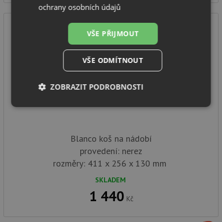
ochrany osobních údajů
VŠE PŘIJMOUT
VŠE ODMÍTNOUT
ZOBRAZIT PODROBNOSTI
Blanco koš na nádobí nerez 231692
Nezbytně
Výkonové
Soubory
nutné
soubory
cílení
soubory
Blanco koš na nádobí
provedení: nerez
rozměry: 411 x 256 x 130 mm
Funkční soubory
Nezařazené
soubory
SKLADEM
1 440
Kč