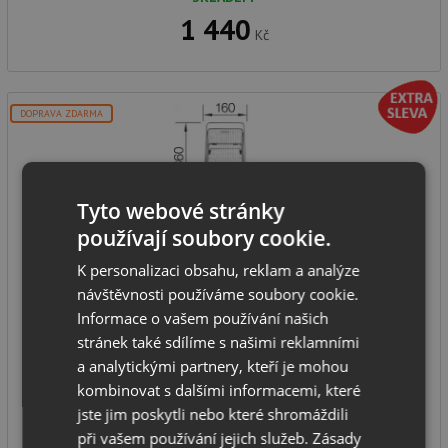
1 440
Kč
DOPRAVA ZDARMA
Tyto webové stránky
používají soubory cookie.
Blanco víceúčelový koš, nerez 223297
K personalizaci obsahu, reklam a analýze
návštěvnosti používáme soubory cookie.
Informace o vašem používání našich
stránek také sdílíme s našimi reklamními
Blanco víceúčelový koš, nerez 223297
a analytickými partnery, kteří je mohou
SKLADEM
kombinovat s dalšími informacemi, které
2 520
jste jim poskytli nebo které shromáždili
Kč
při vašem používání jejich služeb.
Zásady