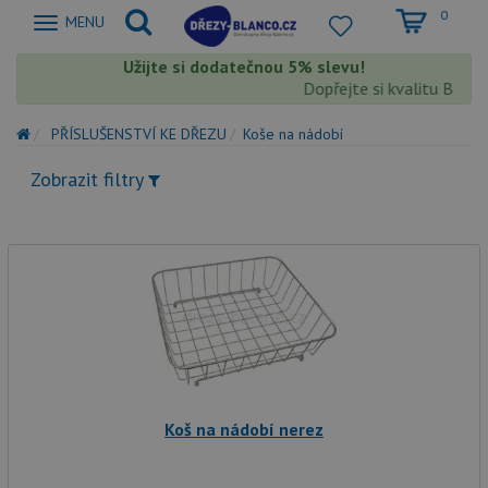
0
Zobrazit
MENU
nabidku
Užijte si dodatečnou 5% slevu!
Dopřejte si kvalitu Blanc
PŘÍSLUŠENSTVÍ KE DŘEZU
Koše na nádobí
Zobrazit filtry
Koš na nádobí nerez