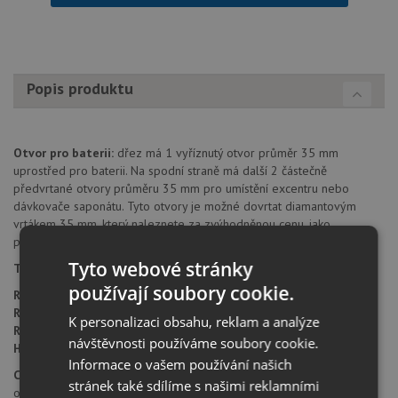
Popis produktu
Otvor pro baterii:
dřez má 1 vyříznutý otvor průměr 35 mm
uprostřed pro baterii. Na spodní straně má další 2 částečně
předvrtané otvory průměru 35 mm pro umístění excentru nebo
dávkovače saponátu. Tyto otvory je možné dovrtat diamantovým
vrtákem 35 mm, který naleznete za zvýhodněnou cenu, jako
příslušenství k dokoupení u produktu.
Tyto webové stránky
Typ montáže dřezu:
standartní uložení na desku.
používají soubory cookie.
Rozměr skříňky:
od 500 mm
Rozměr dřezu:
505 x 500 mm
K personalizaci obsahu, reklam a analýze
Rozměr dřezové nádoby:
445 x 350 mm
návštěvnosti používáme soubory cookie.
Hloubka dřezu:
190 mm
Informace o vašem používání našich
Cena zahrnuje:
stránek také sdílíme s našimi reklamními
otvor pro baterii