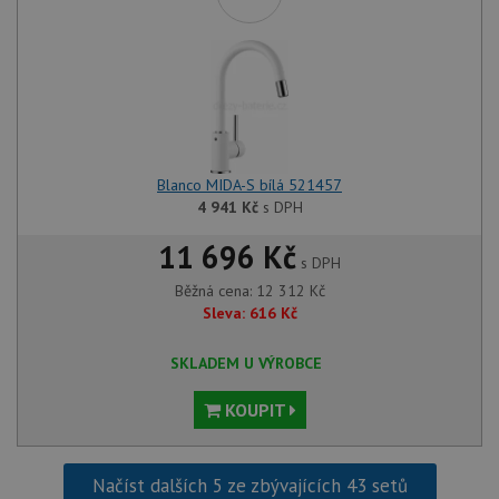
Blanco MIDA-S bílá 521457
4 941
Kč
s DPH
11 696 Kč
s DPH
Běžná cena:
12 312
Kč
Sleva:
616
Kč
SKLADEM U VÝROBCE
KOUPIT
Načíst dalších 5 ze zbývajících 43 setů