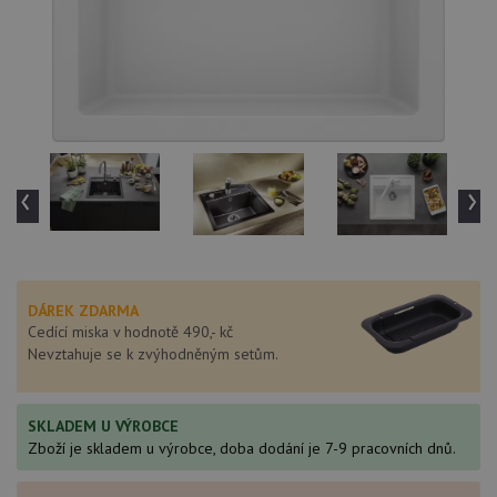
‹
›
DÁREK ZDARMA
Cedící miska v hodnotě 490,- kč
Nevztahuje se k zvýhodněným setům.
SKLADEM U VÝROBCE
Zboží je skladem u výrobce, doba dodání je 7-9 pracovních dnů.