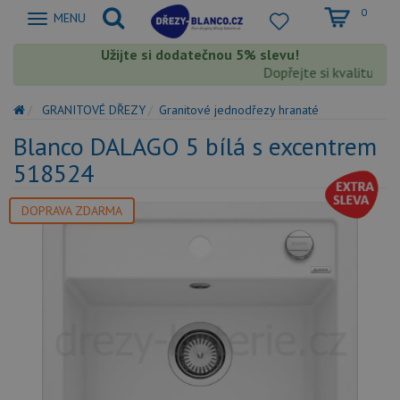
0
Zobrazit
MENU
nabidku
Užijte si dodatečnou 5% slevu!
Dopřejte si kvalitu Blanc
GRANITOVÉ DŘEZY
Granitové jednodřezy hranaté
Blanco DALAGO 5 bílá s excentrem
518524
DOPRAVA ZDARMA