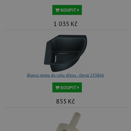
KOUPIT
1 035
Kč
Blanco miska do rohu dřezu - černá 235866
KOUPIT
855
Kč