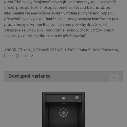
prvotřídní kvality. Vzájemně navazující komponenty, od inovativních
dřezů, přes perfektně přizpůsobené směšovací baterie, až po
inteligentně řešené košové systémy třídění kuchyňského odpadu,
přesvědčí svojí vysokou funkčností a poskytovaným komfortem pro
práci v kuchyni. Firmou Blanco nabízené povrchy dřezů, které
zákazníka zaujmou svojí odolností a jednoduchostí údržby, potom
dokonalý vzhled mycího centra úspěšně završují.
Nezbytně nutné soubory
Výkonové soubory
Soubory cílení
Funkční soubory
ANCOR CZ s.r.o., K Zelenči 2976/3, 19300, Praha 9 Horní Počernice,
Nezařazené soubory
blanco@ancor.cz
Nezbytně nutné soubory cookie umožňují základní
funkce webových stránek, jako je přihlášení
uživatele a správa účtu. Webové stránky nelze bez
Dostupné varianty
nezbytně nutných souborů cookie správně používat.
Poskytovatel
/
Název
Vyprší
Popis
Doména
udid
.drezy-blanco.cz
4 týdny 2
Tento 
dny
se pou
jedine
identif
zařízen
mají př
webov
stránc