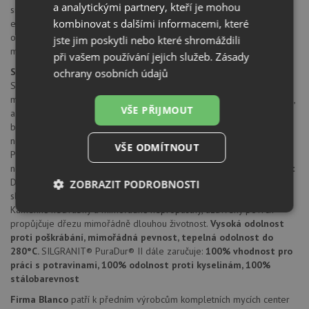
a analytickými partnery, kteří je mohou
sítkový ventil 3 1/2"
kombinovat s dalšími informacemi, které
excentrické ovládání výpusti
odtoková a přepadová armatura s prostorově úspornou trubkou
jste jim poskytli nebo které shromáždili
montážní kování
při vašem používání jejich služeb.
Zásady
SILGRANIT® PuraDur® II
ochrany osobních údajů
SILGRANIT® PuraDur® II firmy Blanco představuje jedinečný
materiál. S mimořádnými, znovu vylepšenými vlastnostmi pro údržbu,
VŠE PŘIJMOUT
a nyní navíc všechny výrobky z materiálu SILGRANIT® ve všech
barvách.
Nepřekonatelně trvanlivý a snadno udržovatelný
Díky
novým, vynikajícím materiálovým vlastnostem nabízí SILGRANIT®
VŠE ODMÍTNOUT
PuraDur® II barevným dřezům z kompozitního materiálu dosud
nebývalou odolnost a snadnou údržbu.
Mimořádná stálobarevnost
Deset atraktivních barev tvoří širokou nabídku a nabízejí perfektní
ZOBRAZIT PODROBNOSTI
sladění s kuchyňskými armaturami Blanco.
Vlastnosti materiálu
Kamenně hedvábný a mimořádně nepropustný, uzavřený povrch
Nezbytně
Výkonové
Soubory
propůjčuje dřezu mimořádně dlouhou životnost.
Vysoká odolnost
nutné
soubory
cílení
soubory
proti poškrábání, mimořádná pevnost, tepelná odolnost do
280°C.
SILGRANIT® PuraDur® II dále zaručuje:
100% vhodnost pro
práci s potravinami, 100% odolnost proti kyselinám, 100%
stálobarevnost
Funkční soubory
Nezařazené
Firma Blanco
patří k předním výrobcům kompletních mycích center
soubory