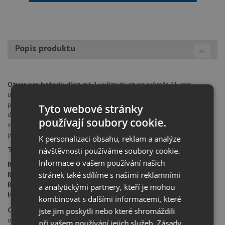
Popis produktu
Otvor pro baterii:
dřez má 1 vyříznutý otvor průměr 35 mm
uprostřed pro baterii. Na spodní straně má další 4 částečně
předvrtané otvory průměru 35 mm pro umístění excentru nebo
Tyto webové stránky
dávkovače saponátu. Tyto otvory je možné dovrtat diamantovým
používají soubory cookie.
vrtákem 35 mm, který naleznete za zvýhodněnou cenu, jako
příslušenství k dokoupení u produktu.
K personalizaci obsahu, reklam a analýze
Typ montáže dřezu:
standartní uložení na desku.
návštěvnosti používáme soubory cookie.
Informace o vašem používání našich
Rozměr skříňky:
od 600 mm
stránek také sdílíme s našimi reklamními
Rozměr dřezu:
615 x 510 mm
Rozměr dřezové nádoby:
545 x 350 mm
a analytickými partnery, kteří je mohou
Hloubka dřezu:
190 mm
kombinovat s dalšími informacemi, které
Cena zahrnuje:
jste jim poskytli nebo které shromáždili
otvor pro baterii
při vašem používání jejich služeb.
Zásady