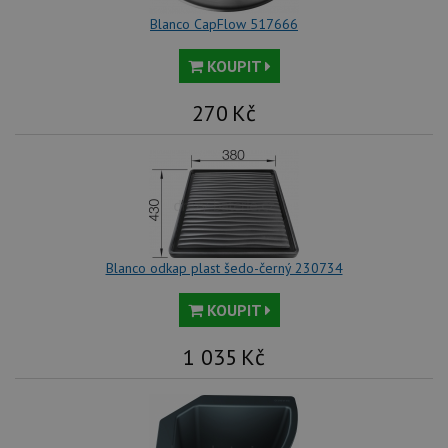
Blanco CapFlow 517666
KOUPIT
270
Kč
Blanco odkap plast šedo-černý 230734
KOUPIT
1 035
Kč