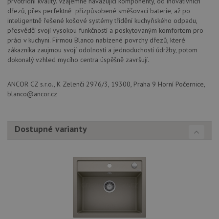
prvotřídní kvality. Vzájemně navazující komponenty, od inovativních
dřezů, přes perfektně přizpůsobené směšovací baterie, až po
inteligentně řešené košové systémy třídění kuchyňského odpadu,
Nezbytně nutné soubory
Výkonové soubory
přesvědčí svojí vysokou funkčností a poskytovaným komfortem pro
Soubory cílení
Funkční soubory
práci v kuchyni. Firmou Blanco nabízené povrchy dřezů, které
Nezařazené soubory
zákazníka zaujmou svojí odolností a jednoduchostí údržby, potom
dokonalý vzhled mycího centra úspěšně završují.
Nezbytně nutné soubory cookie umožňují základní
funkce webových stránek, jako je přihlášení
uživatele a správa účtu. Webové stránky nelze bez
ANCOR CZ s.r.o., K Zelenči 2976/3, 19300, Praha 9 Horní Počernice,
nezbytně nutných souborů cookie správně používat.
blanco@ancor.cz
Poskytovatel
/
Název
Vyprší
Popis
Doména
udid
.drezy-blanco.cz
4 týdny 2
Tento 
Dostupné varianty
dny
se pou
jedine
identif
zařízen
mají př
webov
stránc
sledov
použív
zlepšil
uživat
zkušen