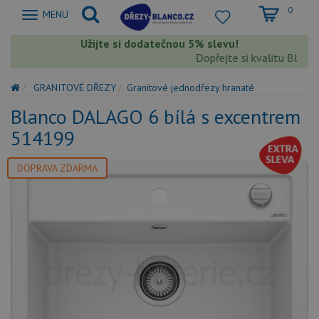
0
Zobrazit
MENU
nabidku
Užijte si dodatečnou 5% slevu!
Dopřejte si kvalitu Blanco s
GRANITOVÉ DŘEZY
Granitové jednodřezy hranaté
Blanco DALAGO 6 bílá s excentrem
514199
DOPRAVA ZDARMA