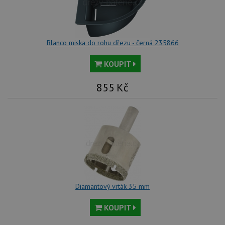
Blanco miska do rohu dřezu - černá 235866
KOUPIT
855
Kč
Diamantový vrták 35 mm
KOUPIT