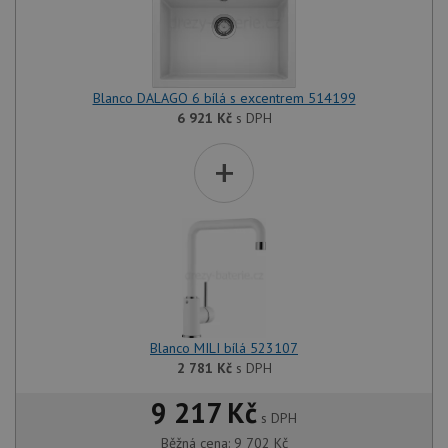
Blanco DALAGO 6 bílá s excentrem 514199
6 921
Kč
s DPH
+
Blanco MILI bílá 523107
2 781
Kč
s DPH
9 217 Kč
s DPH
Běžná cena:
9 702
Kč