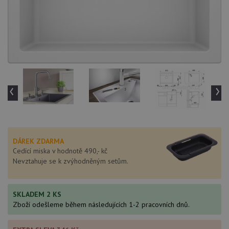
‹
›
DÁREK ZDARMA
Cedící miska v hodnotě 490,- kč
Nevztahuje se k zvýhodněným setům.
SKLADEM 2 KS
Zboží odešleme během následujících 1-2 pracovních dnů.