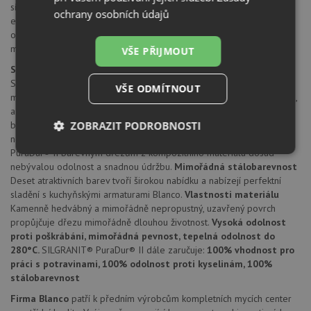
sítkový ventil 3 1/2"
ochrany osobních údajů
excentrické ovládání výpusti
odtoková a přepadová armatura s prostorově úspornou trubkou
montážní kování
VŠE PŘIJMOUT
SILGRANIT® PuraDur® II
SILGRANIT® PuraDur® II firmy Blanco představuje jedinečný
VŠE ODMÍTNOUT
materiál. S mimořádnými, znovu vylepšenými vlastnostmi pro údržbu,
a nyní navíc všechny výrobky z materiálu SILGRANIT® ve všech
ZOBRAZIT PODROBNOSTI
barvách.
Nepřekonatelně trvanlivý a snadno udržovatelný
Díky
novým, vynikajícím materiálovým vlastnostem nabízí SILGRANIT®
PuraDur® II barevným dřezům z kompozitního materiálu dosud
Nezbytně
Výkonové
Soubory
nutné
soubory
cílení
nebývalou odolnost a snadnou údržbu.
Mimořádná stálobarevnost
soubory
Deset atraktivních barev tvoří širokou nabídku a nabízejí perfektní
sladění s kuchyňskými armaturami Blanco.
Vlastnosti materiálu
Kamenně hedvábný a mimořádně nepropustný, uzavřený povrch
propůjčuje dřezu mimořádně dlouhou životnost.
Vysoká odolnost
Funkční soubory
Nezařazené
proti poškrábání, mimořádná pevnost, tepelná odolnost do
soubory
280°C.
SILGRANIT® PuraDur® II dále zaručuje:
100% vhodnost pro
práci s potravinami, 100% odolnost proti kyselinám, 100%
stálobarevnost
Firma Blanco
patří k předním výrobcům kompletních mycích center