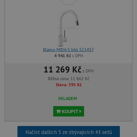
Blanco MIDA-S bílá 521457
4 941
Kč
s DPH
11 269 Kč
s DPH
Běžná cena:
11 862
Kč
Sleva:
593
Kč
SKLADEM
KOUPIT
Načíst dalších 5 ze zbývajících 43 setů