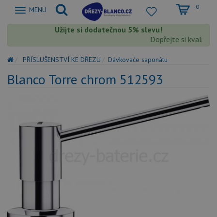
0
Zobrazit
MENU
nabidku
Užijte si dodatečnou 5% slevu!
Dopřejte si kvalitu 
PŘÍSLUŠENSTVÍ KE DŘEZU
Dávkovače saponátu
Blanco Torre chrom 512593