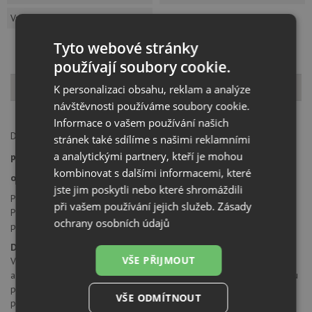
Vzorník barev
Tyto webové stránky
používají soubory cookie.
Popis produktu
K personalizaci obsahu, reklam a analýze
návštěvnosti používáme soubory cookie.
Informace o vašem používání našich
Dávkovač saponátu Blanco TORRE
stránek také sdílíme s našimi reklamními
a analytickými partnery, kteří je mohou
provedení:
chrom
kombinovat s dalšími informacemi, které
objem:
300 ml
jste jim poskytli nebo které shromáždili
Pohodlné plnění shora.
při vašem používání jejich služeb.
Zásady
Praktické příslušenství dřezů.
ochrany osobních údajů
potřebný průměr otvoru 35 mm.
Důležitá upozornění:
VŠE PŘIJMOUT
Výrobce Blanco doporučuje každý mycí prostředek ředit vodou 1 : 1
a při plnění nebo delší době nepoužívání je vhodné hlavici s pumpou
propláchnout teplou vodou, aby nedocházelo k zasychání mycího
VŠE ODMÍTNOUT
prostředku ve vnitřní části hlavice a pumpy.