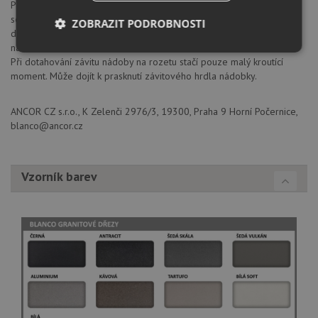
Při montáži nádobky je třeba dbát, aby se tato nedotýkala žádných
segmentů pod dřezem a nebyla tak vychýlena ze své osy. Rovněž
ZOBRAZIT PODROBNOSTI
dbejte, aby nedocházelo k dotyku sprchové hadice od baterie s
nádobkou.
Nezbytně
Výkonové
Soubory
Při dotahování závitu nádoby na rozetu stačí pouze malý kroutící
nutné
soubory
cílení
moment. Může dojít k prasknutí závitového hrdla nádobky.
soubory
ANCOR CZ s.r.o., K Zelenči 2976/3, 19300, Praha 9 Horní Počernice,
blanco@ancor.cz
Funkční soubory
Nezařazené
soubory
Vzorník barev
Nezbytně nutné soubory
Výkonové soubory
Soubory cílení
Funkční soubory
Nezařazené soubory
Nezbytně nutné soubory cookie umožňují základní