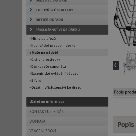
DŘEZOVÉ BATERIE
KUCHYŇSKÉ SORTERY
DRTIČE ODPADU
PŘÍSLUŠENSTVÍ KE DŘEZU
- Misky do dřezů
- Kuchyňské pracovní desky
» Koše na nádobí
- Čistící prostředky
‹
- Dávkovače saponátu
- Excentrické ovládání výpusti
- Sifony
- Ostatní příslušenství ke dřezu
Popis produ
Užitečné informace
KONTAKTUJTE NÁS
DOPRAVA
Popis
VRÁCENÍ ZBOŽÍ