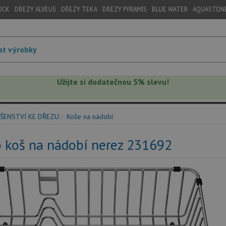
OCK
DŘEZY ALVEUS
DŘEZY TEKA
DŘEZY PYRAMIS
BLUE WATER
AQUASTON
Užijte si dodatečnou 5% slevu!
ŠENSTVÍ KE DŘEZU
Koše na nádobí
 koš na nádobí nerez 231692