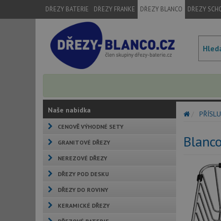
DŘEZY BATERIE
DŘEZY FRANKE
DŘEZY BLANCO
DŘEZY SCH
Naše nabídka
PŘÍSLU
CENOVĚ VÝHODNÉ SETY
Blanco
GRANITOVÉ DŘEZY
NEREZOVÉ DŘEZY
DŘEZY POD DESKU
DŘEZY DO ROVINY
KERAMICKÉ DŘEZY