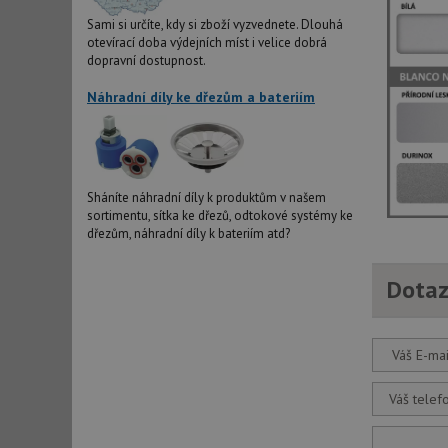
Sami si určíte, kdy si zboží vyzvednete. Dlouhá
Nezbytně nutn
otevírací doba výdejních míst i velice dobrá
dopravní dostupnost.
Nezbytně nutné soubo
stránky nelze bez ne
Náhradní díly ke dřezům a bateriím
Název
udid
Sháníte náhradní díly k produktům v našem
sortimentu, sítka ke dřezů, odtokové systémy ke
AWSALBCORS
dřezům, náhradní díly k bateriím atd?
Dotaz
CookieScriptConse
Váš E-mai
AUTORIZACE
Váš telef