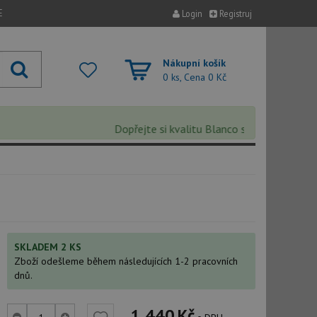
E
Login
Registruj
Nákupní košík
0 ks, Cena
0 Kč
Dopřejte si kvalitu Blanco s extra 5% slevou
SKLADEM 2 KS
Zboží odešleme během následujících 1-2 pracovních
dnů.
1 440
Kč