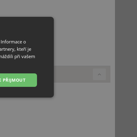
 Informace o
tnery, kteří je
máždili při vašem
E PŘIJMOUT
Nezařazené
soubory