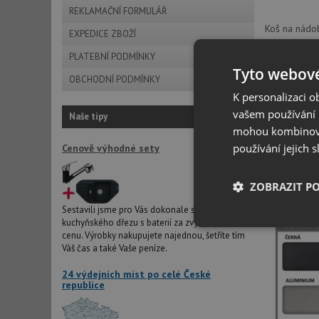
REKLAMAČNÍ FORMULÁŘ
Koš na nádo
EXPEDICE ZBOŽÍ
provedení
: 
PLATEBNÍ PODMÍNKY
rozměry:
41
Tyto webové
OBCHODNÍ PODMÍNKY
K personalizaci 
vašem používání n
ANCOR CZ s.r
Naše tipy
mohou kombinovat
používání jejich 
Cenově výhodné sety
Vzorn
ZOBRAZIT P
Sestavili jsme pro Vás dokonale sladěné dvojice
kuchyňského dřezu s baterií za zvýhodněnou
Nezbytně nutn
cenu. Výrobky nakupujete najednou, šetříte tím
soubory
Váš čas a také Vaše peníze.
24 výdejních míst po celé České
republice