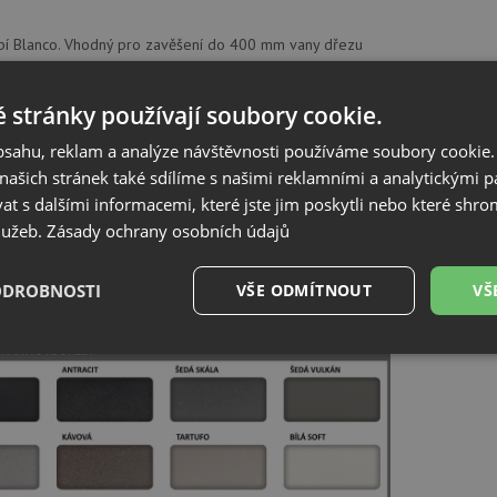
bí Blanco. Vhodný pro zavěšení do 400 mm vany dřezu
nerez
1 x 256 x 130 mm
 stránky používají soubory cookie.
obsahu, reklam a analýze návštěvnosti používáme soubory cookie.
ašich stránek také sdílíme s našimi reklamními a analytickými par
.o., K Zelenči 2976/3, 19300, Praha 9 Horní Počernice, blanco@ancor.cz
 s dalšími informacemi, které jste jim poskytli nebo které shro
služeb.
Zásady ochrany osobních údajů
ík barev
ODROBNOSTI
VŠE ODMÍTNOUT
VŠ
é
Výkonové
Soubory cílení
Funkční soubory
soubory