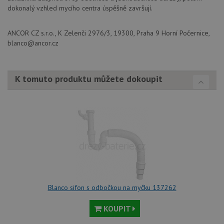
kampaních pro
na
dokonalý vzhled mycího centra úspěšně završují.
analytické
sp
přehledy webů.
Dou
pr
_ga_9T91YFLEPX
.drezy-
1 rok
Tento soubor
ANCOR CZ s.r.o., K Zelenči 2976/3, 19300, Praha 9 Horní Počernice,
in
blanco.cz
1
cookie používá
tom
blanco@ancor.cz
měsíc
Google Analytics
ko
k zachování
uži
stavu relace.
we
a j
rek
K tomuto produktu můžete dokoupit
ko
uži
vid
ná
uv
we
sid
.seznam.cz
4 týdny 2
Tot
dny
bě
so
ale
nal
so
rel
pr
Blanco sifon s odbočkou na myčku 137262
pou
spr
rel
KOUPIT
sid
.drezy-
4 týdny 2
Tot
blanco.cz
dny
bě