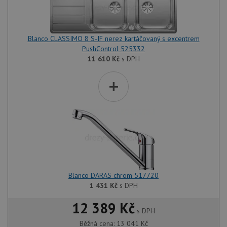
Blanco CLASSIMO 8 S-IF nerez kartáčovaný s excentrem
PushControl 525332
11 610
Kč
s DPH
+
Blanco DARAS chrom 517720
1 431
Kč
s DPH
12 389 Kč
s DPH
Běžná cena:
13 041
Kč