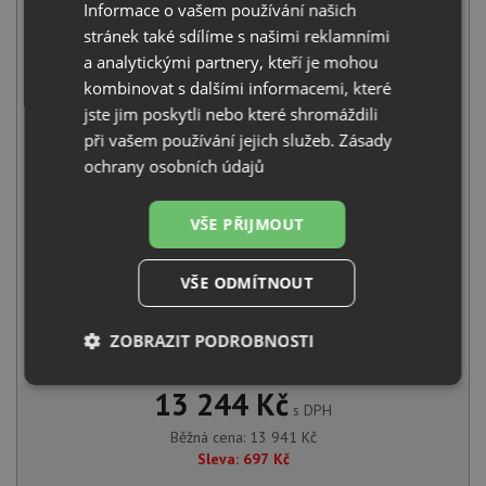
Informace o vašem používání našich
stránek také sdílíme s našimi reklamními
Blanco CLASSIMO 8 S-IF nerez kartáčovaný s excentrem
a analytickými partnery, kteří je mohou
PushControl 525332
11 610
Kč
s DPH
kombinovat s dalšími informacemi, které
jste jim poskytli nebo které shromáždili
+
při vašem používání jejich služeb.
Zásady
ochrany osobních údajů
VŠE PŘIJMOUT
VŠE ODMÍTNOUT
Blanco MIDA chrom 517742
ZOBRAZIT PODROBNOSTI
2 331
Kč
s DPH
Nezbytně
Výkonové
Soubory
13 244 Kč
nutné
soubory
cílení
s DPH
soubory
Běžná cena:
13 941
Kč
Sleva:
697
Kč