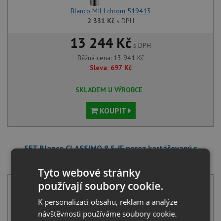
Blanco MILI chrom 519413
2 331
Kč
s DPH
13 244 Kč
s DPH
Běžná cena:
13 941
Kč
Sleva:
697
Kč
SKLADEM U VÝROBCE
KOUPIT
SET Blanco CLASSIMO 8 S-IF nerez kartáčovaný s
excentrem PushControl 525332 + Blanco MIDA chrom
517742
Tyto webové stránky
používají soubory cookie.
K personalizaci obsahu, reklam a analýze
návštěvnosti používáme soubory cookie.