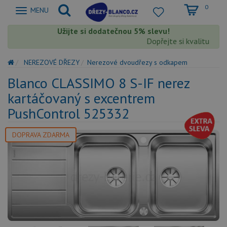
0
Zobrazit
MENU
nabidku
Užijte si dodatečnou 5% slevu!
Dopřejte si kvalitu Blan
NEREZOVÉ DŘEZY
Nerezové dvoudřezy s odkapem
Blanco CLASSIMO 8 S-IF nerez
kartáčovaný s excentrem
PushControl 525332
DOPRAVA ZDARMA