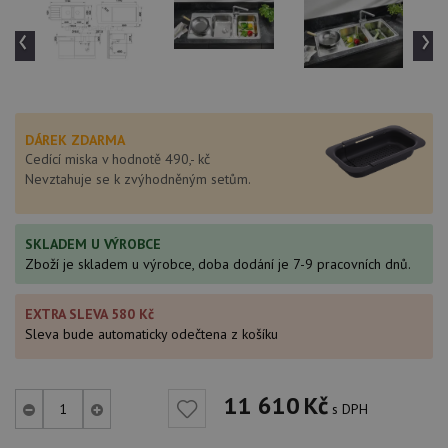
‹
›
DÁREK ZDARMA
Cedící miska v hodnotě 490,- kč
Nevztahuje se k zvýhodněným setům.
SKLADEM U VÝROBCE
Zboží je skladem u výrobce, doba dodání je 7-9 pracovních dnů.
EXTRA SLEVA 580 Kč
Sleva bude automaticky odečtena z košíku
11 610
Kč
s DPH