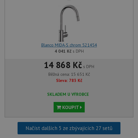
mají př
webov
stránc
sledov
použív
zlepšil
uživat
zkušen
AWSALBCORS
1 týden
Pro
Amazon.com Inc.
Blanco MIDA-S chrom 521454
pokrač
widget-
4 041
Kč
s DPH
podpo
mediator.zopim.com
lepivos
případ
14 868 Kč
použit
s DPH
po aktu
zásadách ochrany soukromí společnosti Google
Chrom
Běžná cena:
15 651
Kč
vytvář
Sleva:
783
Kč
další 
cookie
lepivos
SKLADEM U VÝROBCE
každou
těchto
lepivos
KOUPIT
založe
trvání 
názve
AWSA
(ALB).
Načíst dalších 5 ze zbývajících 27 setů
CookieScriptConsent
5 měsíců
Tento 
CookieScript