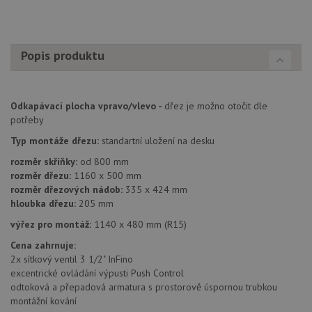
4 týdny
cookie
www.drezy-
použív
blanco.cz
služba
Cookie
Script
zapam
Popis produktu
předvo
souhla
soubo
cookie
návště
Odkapávací plocha vpravo/vlevo -
dřez je možno otočit dle
Je nut
banne
potřeby
cookie
Cookie
Typ montáže dřezu:
standartní uložení na desku
Script
fungov
rozměr skříňky:
od 800 mm
správn
rozměr dřezu:
1160 x 500 mm
AUTORIZACE
www.drezy-
Zavřením
rozměr dřezových nádob:
335 x 424 mm
blanco.cz
prohlížeče
hloubka dřezu:
205 mm
výřez pro montáž:
1140 x 480 mm (R15)
Cena zahrnuje:
2x sítkový ventil 3 1/2" InFino
excentrické ovládání výpusti Push Control
Poskytovatel
odtoková a přepadová armatura s prostorově úspornou trubkou
Název
Vyprší
Popis
/
Doména
montážní kování
Poskytovatel
/
Název
Vyprší
Po