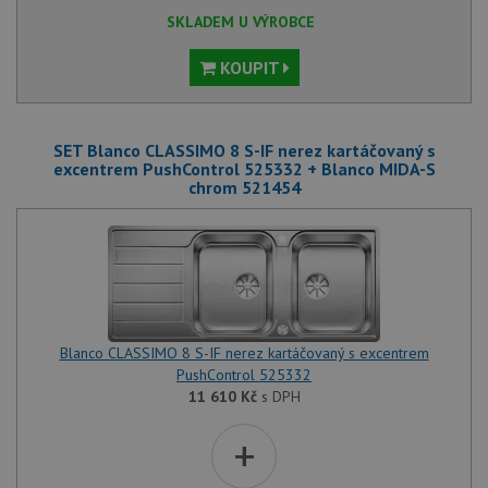
Funkční soubory
Nezařazené
SKLADEM U VÝROBCE
soubory
KOUPIT
SET Blanco CLASSIMO 8 S-IF nerez kartáčovaný s
excentrem PushControl 525332 + Blanco MIDA-S
chrom 521454
Nezbytně nutné soubory
Výkonové soubory
Soubory cílení
Funkční soubory
Nezařazené soubory
Nezbytně nutné soubory cookie umožňují základní
funkce webových stránek, jako je přihlášení
uživatele a správa účtu. Webové stránky nelze bez
nezbytně nutných souborů cookie správně používat.
Blanco CLASSIMO 8 S-IF nerez kartáčovaný s excentrem
PushControl 525332
Poskytovatel
/
Název
Vyprší
Popis
11 610
Kč
s DPH
Doména
udid
.drezy-blanco.cz
4 týdny 2
Tento 
+
dny
se pou
jedine
identif
zařízen