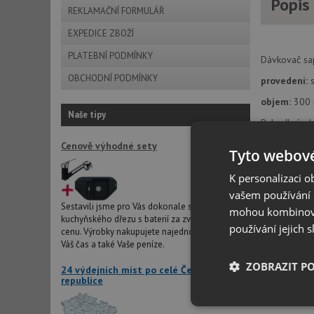
Popis
REKLAMAČNÍ FORMULÁŘ
EXPEDICE ZBOŽÍ
PLATEBNÍ PODMÍNKY
Dávkovač sa
OBCHODNÍ PODMÍNKY
provedení:
s
objem:
300 
Naše tipy
Pohodlné pln
Praktické pří
Cenově výhodné sety
potřebný pr
Tyto webové
Důležitá up
K personalizaci 
Výrobce Blan
vašem používání n
propláchnout
Sestavili jsme pro Vás dokonale sladěné dvojice
mohou kombinovat
Při montáži 
kuchyňského dřezu s baterií za zvýhodněnou
používání jejich 
nedocházelo
cenu. Výrobky nakupujete najednou, šetříte tím
Při dotahová
Váš čas a také Vaše peníze.
ZOBRAZIT P
24 výdejních míst po celé České
ANCOR CZ s.r
republice
Nezbytně nutn