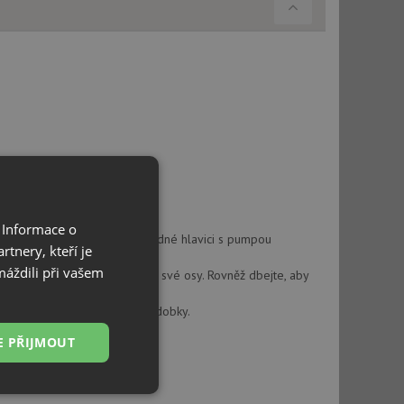
 Informace o
delší době nepoužívání je vhodné hlavici s pumpou
tnery, kteří je
ásti hlavice a pumpy.
máždili při vašem
m a nebyla tak vychýlena ze své osy. Rovněž dbejte, aby
prasknutí závitového hrdla nádobky.
E PŘIJMOUT
Nezařazené