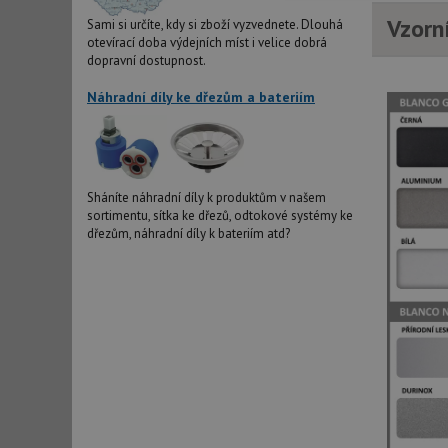
soubory
Vzorn
Sami si určíte, kdy si zboží vyzvednete. Dlouhá
otevírací doba výdejních míst i velice dobrá
dopravní dostupnost.
Náhradní díly ke dřezům a bateriím
Nezbytně nutn
Nezbytně nutné soubo
Sháníte náhradní díly k produktům v našem
stránky nelze bez ne
sortimentu, sítka ke dřezů, odtokové systémy ke
dřezům, náhradní díly k bateriím atd?
Název
udid
AWSALBCORS
CookieScriptConse