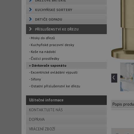
DŘEZOVÉ BATERIE
KUCHYŇSKÉ SORTERY
DRTIČE ODPADU
PŘÍSLUŠENSTVÍ KE DŘEZU
- Misky do dřezů
- Kuchyňské pracovní desky
- Koše na nádobí
- Čistící prostředky
» Dávkovače saponátu
- Excentrické ovládání výpusti
‹
- Sifony
- Ostatní příslušenství ke dřezu
Užitečné informace
Popis produ
KONTAKTUJTE NÁS
DOPRAVA
VRÁCENÍ ZBOŽÍ