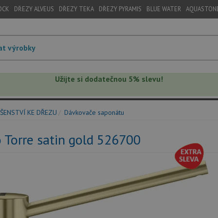
OCK
DŘEZY ALVEUS
DŘEZY TEKA
DŘEZY PYRAMIS
BLUE WATER
AQUASTON
Užijte si dodatečnou 5% slevu!
ŠENSTVÍ KE DŘEZU
Dávkovače saponátu
 Torre satin gold 526700