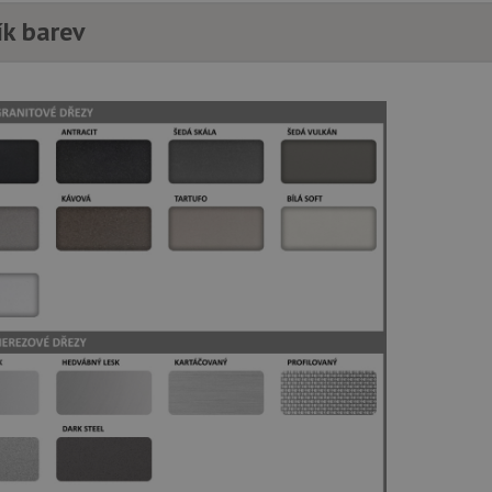
soubory
ík barev
é soubory
Výkonové soubory
Soubory cílení
Funkční soubory
Neza
ry cookie umožňují základní funkce webových stránek, jako je přihlášení uživatele a
zbytně nutných souborů cookie správně používat.
Poskytovatel
/
Vyprší
Popis
Doména
.drezy-blanco.cz
4 týdny 2
Tento cookie se používá k jedinečné identifika
dny
mají přístup k webové stránce, aby sledovala 
uživatelskou zkušenost.
1 týden
Pro pokračující podporu lepivosti s případy 
Amazon.com Inc.
aktualizaci Chromium vytváříme další soubory
widget-
pro každou z těchto funkcí lepivosti založený
mediator.zopim.com
názvem AWSALBCORS (ALB).
nt
5 měsíců
Tento soubor cookie používá služba Cookie-S
CookieScript
4 týdny
zapamatování předvoleb souhlasu se soubor
www.drezy-
návštěvníků. Je nutné, aby banner cookie Co
blanco.cz
zásadách ochrany soukromí společnosti Google
fungoval správně.