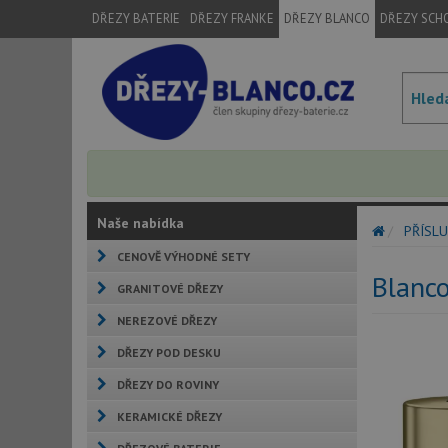
DŘEZY BATERIE
DŘEZY FRANKE
DŘEZY BLANCO
DŘEZY SCH
Naše nabídka
PŘÍSLU
CENOVĚ VÝHODNÉ SETY
Blanco
GRANITOVÉ DŘEZY
NEREZOVÉ DŘEZY
DŘEZY POD DESKU
DŘEZY DO ROVINY
KERAMICKÉ DŘEZY