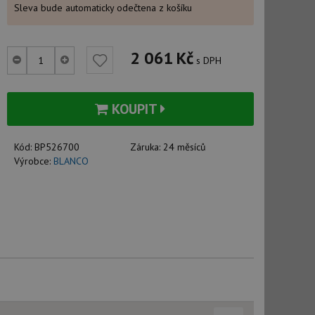
Sleva bude automaticky odečtena z košíku
2 061
Kč
s DPH
KOUPIT
Kód:
BP526700
Záruka:
24 měsíců
Výrobce:
BLANCO