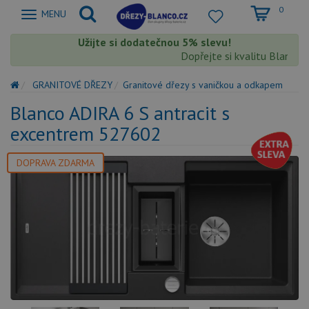
0
Zobrazit
MENU
nabidku
Užijte si dodatečnou 5% slevu!
Dopřejte si kvalitu Blanco s 
GRANITOVÉ DŘEZY
Granitové dřezy s vaničkou a odkapem
Blanco ADIRA 6 S antracit s
excentrem 527602
DOPRAVA ZDARMA