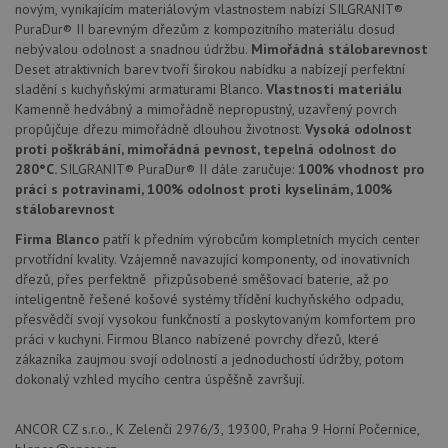
stránc
novým, vynikajícím materiálovým vlastnostem nabízí SILGRANIT®
sledov
PuraDur® II barevným dřezům z kompozitního materiálu dosud
použív
zlepšil
nebývalou odolnost a snadnou údržbu.
Mimořádná stálobarevnost
uživat
Deset atraktivních barev tvoří širokou nabídku a nabízejí perfektní
zkušen
sladění s kuchyňskými armaturami Blanco.
Vlastnosti materiálu
AWSALBCORS
1 týden
Pro
Amazon.com Inc.
Kamenně hedvábný a mimořádně nepropustný, uzavřený povrch
pokrač
widget-
propůjčuje dřezu mimořádně dlouhou životnost.
Vysoká odolnost
podpo
mediator.zopim.com
lepivos
proti poškrábání, mimořádná pevnost, tepelná odolnost do
případ
280°C.
SILGRANIT® PuraDur® II dále zaručuje:
100% vhodnost pro
použit
po aktu
práci s potravinami, 100% odolnost proti kyselinám, 100%
zásadách ochrany soukromí společnosti Google
Chrom
stálobarevnost
vytvář
další 
Firma Blanco
patří k předním výrobcům kompletních mycích center
cookie
lepivos
prvotřídní kvality. Vzájemně navazující komponenty, od inovativních
každou
dřezů, přes perfektně přizpůsobené směšovací baterie, až po
těchto
inteligentně řešené košové systémy třídění kuchyňského odpadu,
lepivos
založe
přesvědčí svojí vysokou funkčností a poskytovaným komfortem pro
trvání 
práci v kuchyni. Firmou Blanco nabízené povrchy dřezů, které
názve
AWSA
zákazníka zaujmou svojí odolností a jednoduchostí údržby, potom
(ALB).
dokonalý vzhled mycího centra úspěšně završují.
CookieScriptConsent
5 měsíců
Tento 
CookieScript
4 týdny
cookie
www.drezy-
použív
blanco.cz
ANCOR CZ s.r.o., K Zelenči 2976/3, 19300, Praha 9 Horní Počernice,
služba