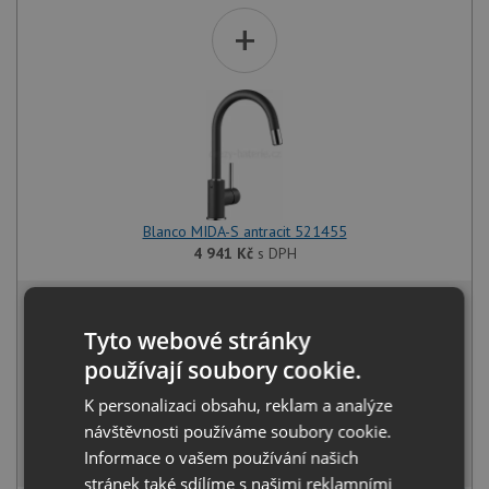
+
Blanco MIDA-S antracit 521455
4 941
Kč
s DPH
16 570 Kč
s DPH
Tyto webové stránky
Běžná cena:
17 442
Kč
Sleva:
872
Kč
používají soubory cookie.
K personalizaci obsahu, reklam a analýze
SKLADEM
návštěvnosti používáme soubory cookie.
KOUPIT
Informace o vašem používání našich
stránek také sdílíme s našimi reklamními