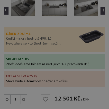
‹
›
DÁREK ZDARMA
Cedící miska v hodnotě 490,- kč
Nevztahuje se k zvýhodněným setům.
SKLADEM 1 KS
Zboží odešleme během následujících 1-2 pracovních dnů.
EXTRA SLEVA 625 Kč
Sleva bude automaticky odečtena z košíku
12 501
Kč
s DPH