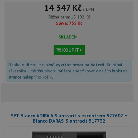
14 347 Kč
s DPH
Běžná cena:
15 102
Kč
Sleva:
755
Kč
SKLADEM
KOUPIT
U tohoto dřezu je možné
vyvrtat otvor na baterii
dle přání
zákazníka. Umístění otvoru můžete specifikovat v dalším kroku na
stránce nákupního košíku.
SET Blanco ADIRA 6 S antracit s excentrem 527602 +
Blanco DARAS-S antracit 517732