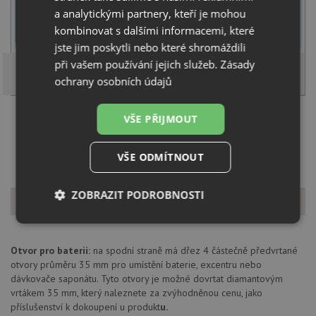
U tohoto dřezu je možné
vyvrtat otvor na baterii
dle přání
a analytickými partnery, kteří je mohou
zákazníka. Umístění otvoru můžete specifikovat v dalším kroku na
kombinovat s dalšími informacemi, které
stránce nákupního košíku.
jste jim poskytli nebo které shromáždili
při vašem používání jejich služeb.
Zásady
ochrany osobních údajů
VŠE PŘIJMOUT
Načíst dalších 5 ze zbývajících 46 setů
VŠE ODMÍTNOUT
ZOBRAZIT PODROBNOSTI
Popis produktu
Nezbytně
Výkonové
Soubory
nutné
soubory
cílení
soubory
Otvor pro baterii:
na spodní straně má dřez 4 částečně předvrtané
otvory průměru 35 mm pro umístění baterie, excentru nebo
dávkovače saponátu. Tyto otvory je možné dovrtat diamantovým
vrtákem 35 mm, který naleznete za zvýhodněnou cenu, jako
Funkční soubory
Nezařazené
příslušenství k dokoupení u produkt
u.
soubory