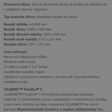
Orientace dřezu:
dřez je libovolně otočný, je možné jej nainstalovat
s odkapem doleva i doprava.
Typ montáže dřezu:
standartní uložení na desku.
Rozměr skříňky:
od 600 mm
Rozměr dřezu:
1000 x 500 mm
Rozměr dřezové nádoby:
360 x 400 mm
Nezbytně nutné soubory
Výkonové soubory
Rozměr malé vaničky:
310 x 152 mm
Soubory cílení
Funkční soubory
Hloubka dřezu:
200 / 135 mm
Nezařazené soubory
Cena zahrnuje:
Nerezová odkapávací mřížka
Nezbytně nutné soubory cookie umožňují základní
Plastová cedící miska
funkce webových stránek, jako je přihlášení
uživatele a správa účtu. Webové stránky nelze bez
2x sítkový ventil 3 1/2" InFino
nezbytně nutných souborů cookie správně používat.
excentrické ovládání výputi
odtoková a přepadová armatura s prostorově úspornou trubkou
Poskytovatel
/
Název
Vyprší
Popis
Doména
montážní kování
udid
.drezy-blanco.cz
4 týdny 2
Tento 
SILGRANIT® PuraDur® II
dny
se pou
SILGRANIT® PuraDur® II firmy Blanco představuje jedinečný
jedine
identif
materiál. S mimořádnými, znovu vylepšenými vlastnostmi pro údržbu,
zařízen
a nyní navíc všechny výrobky z materiálu SILGRANIT® ve všech
mají př
barvách.
Nepřekonatelně trvanlivý a snadno udržovatelný
Díky
webov