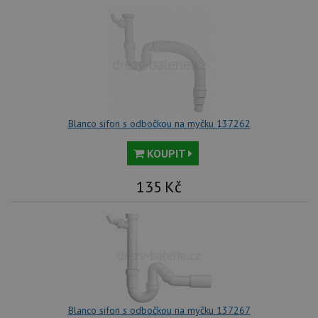
ná
we
no
sta
roz
Yo
Blanco sifon s odbočkou na myčku 137262
KOUPIT
135
Kč
Blanco sifon s odbočkou na myčku 137267