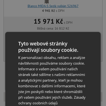
Blanco MIDA-S šedá vulkán 526967
4 941
Kč
s DPH
15 971 Kč
s DPH
Běžná cena:
16 812
Kč
Sleva:
841
Kč
Tyto webové stránky
SKLADEM U VÝROBCE
používají soubory cookie.
KOUPIT
K personalizaci obsahu, reklam a analýze
návštěvnosti používáme soubory cookie.
Informace o vašem používání našich
Načíst dalších 5 ze zbývajících 43 setů
stránek také sdílíme s našimi reklamními
a analytickými partnery, kteří je mohou
kombinovat s dalšími informacemi, které
jste jim poskytli nebo které shromáždili
Popis produktu
při vašem používání jejich služeb.
Zásady
ochrany osobních údajů