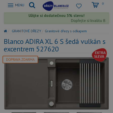
0
Zobrazit
MENU
nabidku
Užijte si dodatečnou 5% slevu!
Dopřejte si kvalitu Blanco
GRANITOVÉ DŘEZY
Granitové dřezy s odkapem
Blanco ADIRA XL 6 S šedá vulkán s
excentrem 527620
DOPRAVA ZDARMA