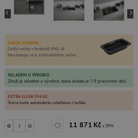
‹
›
DÁREK ZDARMA
Cedící miska v hodnotě 490,- kč
Nevztahuje se k zvýhodněným setům.
SKLADEM U VÝROBCE
Zboží je skladem u výrobce, doba dodání je 7-9 pracovních dnů.
EXTRA SLEVA 594 Kč
Sleva bude automaticky odečtena z košíku
11 871
Kč
s DPH