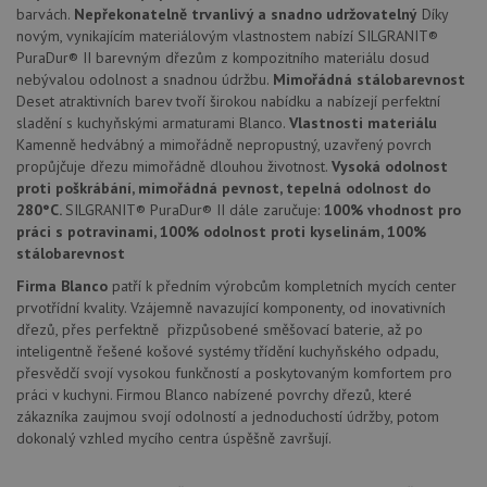
Nezbytně nutné soubory
Výkonové soubory
barvách.
Nepřekonatelně trvanlivý a snadno udržovatelný
Díky
novým, vynikajícím materiálovým vlastnostem nabízí SILGRANIT®
Soubory cílení
Funkční soubory
PuraDur® II barevným dřezům z kompozitního materiálu dosud
Nezařazené soubory
nebývalou odolnost a snadnou údržbu.
Mimořádná stálobarevnost
Deset atraktivních barev tvoří širokou nabídku a nabízejí perfektní
Nezbytně nutné soubory cookie umožňují základní
sladění s kuchyňskými armaturami Blanco.
Vlastnosti materiálu
funkce webových stránek, jako je přihlášení
Kamenně hedvábný a mimořádně nepropustný, uzavřený povrch
uživatele a správa účtu. Webové stránky nelze bez
nezbytně nutných souborů cookie správně používat.
propůjčuje dřezu mimořádně dlouhou životnost.
Vysoká odolnost
proti poškrábání, mimořádná pevnost, tepelná odolnost do
Poskytovatel
/
Název
Vyprší
Popis
280°C.
SILGRANIT® PuraDur® II dále zaručuje:
100% vhodnost pro
Doména
práci s potravinami, 100% odolnost proti kyselinám, 100%
udid
.drezy-blanco.cz
4 týdny 2
Tento 
stálobarevnost
dny
se pou
jedine
Firma Blanco
patří k předním výrobcům kompletních mycích center
identif
prvotřídní kvality. Vzájemně navazující komponenty, od inovativních
zařízen
mají př
dřezů, přes perfektně přizpůsobené směšovací baterie, až po
webov
inteligentně řešené košové systémy třídění kuchyňského odpadu,
stránc
sledov
přesvědčí svojí vysokou funkčností a poskytovaným komfortem pro
použív
práci v kuchyni. Firmou Blanco nabízené povrchy dřezů, které
zlepšil
uživat
zákazníka zaujmou svojí odolností a jednoduchostí údržby, potom
zkušen
dokonalý vzhled mycího centra úspěšně završují.
AWSALBCORS
1 týden
Pro
Amazon.com Inc.
pokrač
widget-