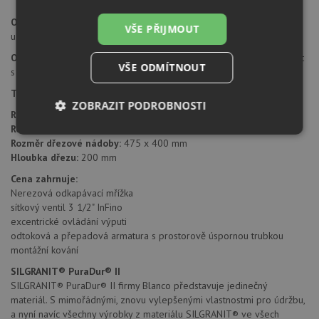
Otvor pro baterii:
dřez má 2 vyvrtané otvory průměru 35 mm pro
VŠE PŘIJMOUT
umístění baterie a excentru.
Orientace dřezu:
dřez je libovolně otočný, je možné jej nainstalovat
VŠE ODMÍTNOUT
s odkapem doleva i doprava.
Typ montáže dřezu:
standartní uložení na desku.
ZOBRAZIT PODROBNOSTI
Rozměr skříňky:
od 600 mm
Rozměr dřezu:
1000 x 500 mm
Nezbytně
Výkonové
Soubory
Rozměr dřezové nádoby:
475 x 400 mm
nutné
soubory
cílení
Hloubka dřezu:
200 mm
soubory
Cena zahrnuje:
Nerezová odkapávací mřížka
sítkový ventil 3 1/2" InFino
Funkční soubory
Nezařazené
excentrické ovládání výputi
soubory
odtoková a přepadová armatura s prostorově úspornou trubkou
montážní kování
SILGRANIT® PuraDur® II
SILGRANIT® PuraDur® II firmy Blanco představuje jedinečný
materiál. S mimořádnými, znovu vylepšenými vlastnostmi pro údržbu,
a nyní navíc všechny výrobky z materiálu SILGRANIT® ve všech