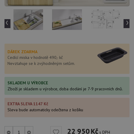
‹
›
DÁREK ZDARMA
Cedící miska v hodnotě 490,- kč
Nevztahuje se k zvýhodněným setům.
SKLADEM U VÝROBCE
Zboží je skladem u výrobce, doba dodání je 7-9 pracovních dnů.
EXTRA SLEVA 1147 Kč
Sleva bude automaticky odečtena z košíku
22 950
Kč
s DPH