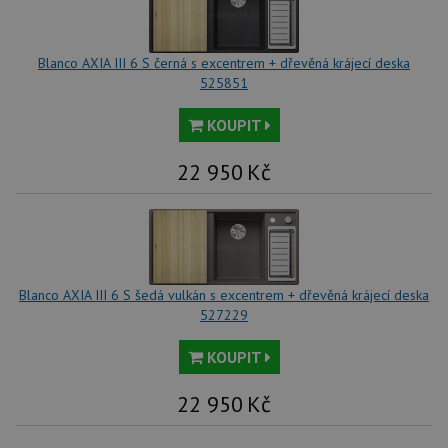
rel
pr
pou
spr
Blanco AXIA III 6 S černá s excentrem + dřevěná krájecí deska
rel
525851
test_cookie
15 minut
Te
Google LLC
co
.doubleclick.net
na
KOUPIT
sp
Do
(kt
22 950
Kč
sp
Goo
zji
pro
ná
we
po
so
Blanco AXIA III 6 S šedá vulkán s excentrem + dřevěná krájecí deska
YSC
Zavřením
Te
Google LLC
527229
prohlížeče
co
.youtube.com
na
Yo
KOUPIT
sl
zo
vlo
22 950
Kč
_gcl_au
3 měsíce
Te
Google LLC
co
.drezy-
na
blanco.cz