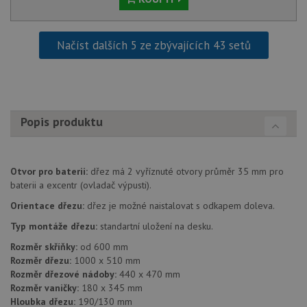
Načíst dalších 5 ze zbývajících 43 setů
Nezbytně nutné soubory
Výkonové soubory
Soubory cílení
Funkční soubory
Nezařazené soubory
Popis produktu
Nezbytně nutné soubory cookie umožňují základní
funkce webových stránek, jako je přihlášení
uživatele a správa účtu. Webové stránky nelze bez
Otvor pro baterii:
dřez má 2 vyříznuté otvory průměr 35 mm pro
nezbytně nutných souborů cookie správně používat.
baterii a excentr (ovladač výpusti).
Poskytovatel
/
Název
Vyprší
Popis
Orientace dřezu:
dřez je možné naistalovat s odkapem doleva.
Doména
Typ montáže dřezu:
standartní uložení na desku.
udid
.drezy-blanco.cz
4 týdny 2
Tento 
dny
se pou
Rozměr skříňky:
od 600 mm
jedine
identif
Rozměr dřezu:
1000 x 510 mm
zařízen
Rozměr dřezové nádoby:
440 x 470 mm
mají př
webov
Rozměr vaničky:
180 x 345 mm
stránc
Hloubka dřezu:
190/130 mm
sledov