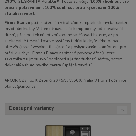
280°C.
SILGRANIT® PuraDur® II dále zaručuje:
100% vhodnost pro
zapam
práci s potravinami, 100% odolnost proti kyselinám, 100%
předvo
souhla
stálobarevnost
soubo
cookie
Firma Blanco
patří k předním výrobcům kompletních mycích center
návště
prvotřídní kvality. Vzájemně navazující komponenty, od inovativních
Je nut
banne
dřezů, přes perfektně přizpůsobené směšovací baterie, až po
cookie
inteligentně řešené košové systémy třídění kuchyňského odpadu,
Cookie
Script
přesvědčí svojí vysokou funkčností a poskytovaným komfortem pro
fungov
práci v kuchyni. Firmou Blanco nabízené povrchy dřezů, které
správn
zákazníka zaujmou svojí odolností a jednoduchostí údržby, potom
AUTORIZACE
www.drezy-
Zavřením
dokonalý vzhled mycího centra úspěšně završují.
blanco.cz
prohlížeče
ANCOR CZ s.r.o., K Zelenči 2976/3, 19300, Praha 9 Horní Počernice,
blanco@ancor.cz
Poskytovatel
Dostupné varianty
Název
Vyprší
Popis
/
Doména
Poskytovatel
/
Název
Vyprší
Po
_ga
1 rok
Tento název
Google LLC
Doména
1
souboru cookie
.drezy-
měsíc
je spojen s
blanco.cz
VISITOR_PRIVACY_METADATA
6 měsíců
Te
YouTube
Google
coo
.youtube.com