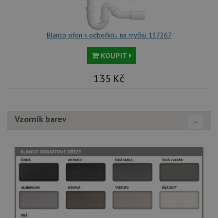
no
sta
roz
Yo
Blanco sifon s odbočkou na myčku 137267
KOUPIT
135
Kč
Vzorník barev