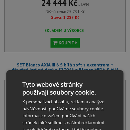
24 444 Kč
s DPH
Běžná cena:
25 731
Kč
Sleva:
1 287
Kč
SKLADEM U VÝROBCE
KOUPIT
SET Blanco AXIA III 6 S bílá soft s excentrem +
dřevěná krájecí deska 527046 + Blanco MIDA-S bílá
soft 526968
Tyto webové stránky
používají soubory cookie.
K personalizaci obsahu, reklam a analýze
návštěvnosti používáme soubory cookie.
Informace o vašem používání našich
stránek také sdílíme s našimi reklamními
Blanco AXIA III 6 S bílá soft s excentrem + dřevěná krájecí
deska 527046
a analytickými partnery, kteří je mohou