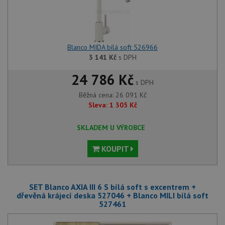
Blanco MIDA bílá soft 526966
3 141
Kč
s DPH
24 786 Kč
s DPH
Běžná cena:
26 091
Kč
Sleva:
1 305
Kč
SKLADEM U VÝROBCE
KOUPIT
SET Blanco AXIA III 6 S bílá soft s excentrem +
dřevěná krájecí deska 527046 + Blanco MILI bílá soft
527461