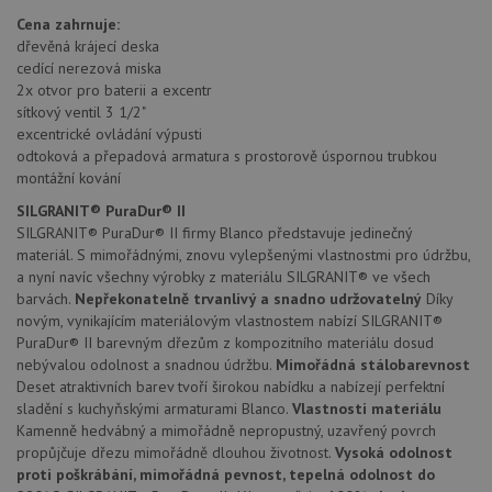
použív
Cena zahrnuje:
zlepšil
uživat
dřevěná krájecí deska
zkušen
cedící nerezová miska
2x otvor pro baterii a excentr
AWSALBCORS
1 týden
Pro
Amazon.com Inc.
pokrač
widget-
sítkový ventil 3 1/2"
podpo
mediator.zopim.com
excentrické ovládání výpusti
lepivos
případ
odtoková a přepadová armatura s prostorově úspornou trubkou
použit
montážní kování
po aktu
zásadách ochrany soukromí společnosti Google
Chrom
SILGRANIT® PuraDur® II
vytvář
další 
SILGRANIT® PuraDur® II firmy Blanco představuje jedinečný
cookie
materiál. S mimořádnými, znovu vylepšenými vlastnostmi pro údržbu,
lepivos
každou
a nyní navíc všechny výrobky z materiálu SILGRANIT® ve všech
těchto
barvách.
Nepřekonatelně trvanlivý a snadno udržovatelný
Díky
lepivos
novým, vynikajícím materiálovým vlastnostem nabízí SILGRANIT®
založe
trvání 
PuraDur® II barevným dřezům z kompozitního materiálu dosud
názve
nebývalou odolnost a snadnou údržbu.
Mimořádná stálobarevnost
AWSA
(ALB).
Deset atraktivních barev tvoří širokou nabídku a nabízejí perfektní
sladění s kuchyňskými armaturami Blanco.
Vlastnosti materiálu
CookieScriptConsent
5 měsíců
Tento 
CookieScript
4 týdny
cookie
Kamenně hedvábný a mimořádně nepropustný, uzavřený povrch
www.drezy-
použív
blanco.cz
propůjčuje dřezu mimořádně dlouhou životnost.
Vysoká odolnost
služba
proti poškrábání, mimořádná pevnost, tepelná odolnost do
Cookie
Script