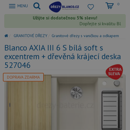
0
Zobrazit
MENU
nabidku
Užijte si dodatečnou 5% slevu!
Dopřejte si kvalitu Blanco 
GRANITOVÉ DŘEZY
Granitové dřezy s vaničkou a odkapem
Blanco AXIA III 6 S bílá soft s
excentrem + dřevěná krájecí deska
527046
DOPRAVA ZDARMA