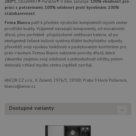
280°C.
SILGRANIT® PuraDur® II dále zaručuje:
100% vhodnost pro
Poskytovatel
práci s potravinami, 100% odolnost proti kyselinám, 100%
Název
Vyprší
Popis
/
Doména
stálobarevnost
Poskytovatel
/
Název
Vyprší
Po
_ga
1 rok
Tento název
Google LLC
Doména
Firma Blanco
patří k předním výrobcům kompletních mycích center
1
souboru cookie
.drezy-
prvotřídní kvality. Vzájemně navazující komponenty, od inovativních
měsíc
je spojen s
blanco.cz
VISITOR_PRIVACY_METADATA
6 měsíců
Te
YouTube
Google
coo
dřezů, přes perfektně přizpůsobené směšovací baterie, až po
.youtube.com
Universal
uk
inteligentně řešené košové systémy třídění kuchyňského odpadu,
Analytics - což je
so
významná
přesvědčí svojí vysokou funkčností a poskytovaným komfortem pro
uži
aktualizace
vo
práci v kuchyni. Firmou Blanco nabízené povrchy dřezů, které
běžněji
pro
používané
zákazníka zaujmou svojí odolností a jednoduchostí údržby, potom
int
analytické
we
dokonalý vzhled mycího centra úspěšně završují.
služby Google.
Za
Tento soubor
úd
cookie se
so
používá k
ANCOR CZ s.r.o., K Zelenči 2976/3, 19300, Praha 9 Horní Počernice,
náv
rozlišení
rů
blanco@ancor.cz
jedinečných
zá
uživatelů
oc
přiřazením
os
náhodně
a 
vygenerovaného
kte
Dostupné varianty
čísla jako
jej
identifikátoru
pre
klienta. Je
bu
součástí
bu
každého
sez
požadavku na
re
stránku na webu