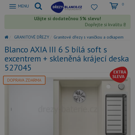
0
Zobrazit
MENU
nabidku
Užijte si dodatečnou 5% slevu!
Dopřejte si kvalitu Blanco
GRANITOVÉ DŘEZY
Granitové dřezy s vaničkou a odkapem
Blanco AXIA III 6 S bílá soft s
excentrem + skleněná krájecí deska
527045
DOPRAVA ZDARMA