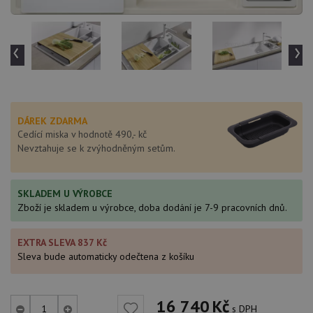
‹
›
DÁREK ZDARMA
Cedící miska v hodnotě 490,- kč
Nevztahuje se k zvýhodněným setům.
SKLADEM U VÝROBCE
Zboží je skladem u výrobce, doba dodání je 7-9 pracovních dnů.
EXTRA SLEVA 837 Kč
Sleva bude automaticky odečtena z košíku
16 740
Kč
s DPH