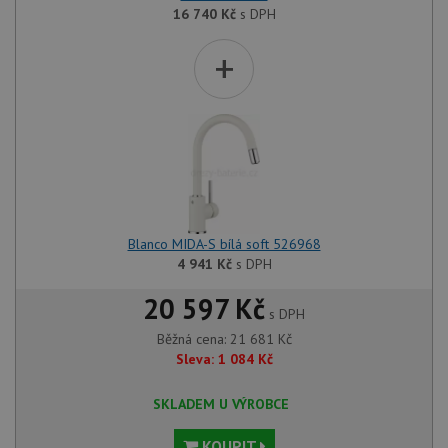
soubory
16 740
Kč
s DPH
+
Funkční soubory
Nezařazené
soubory
Nezbytně nutné soubory
Výkonové soubory
Blanco MIDA-S bílá soft 526968
4 941
Kč
s DPH
Soubory cílení
Funkční soubory
Nezařazené soubory
20 597 Kč
s DPH
Nezbytně nutné soubory cookie umožňují základní
Běžná cena:
21 681
Kč
funkce webových stránek, jako je přihlášení
Sleva:
1 084
Kč
uživatele a správa účtu. Webové stránky nelze bez
nezbytně nutných souborů cookie správně používat.
SKLADEM U VÝROBCE
Poskytovatel
/
Název
Vyprší
Popis
Doména
KOUPIT