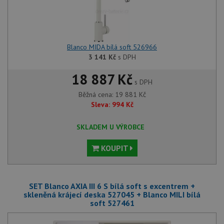
Blanco MIDA bílá soft 526966
3 141
Kč
s DPH
18 887 Kč
s DPH
Běžná cena:
19 881
Kč
Sleva:
994
Kč
SKLADEM U VÝROBCE
KOUPIT
SET Blanco AXIA III 6 S bílá soft s excentrem +
skleněná krájecí deska 527045 + Blanco MILI bílá
soft 527461