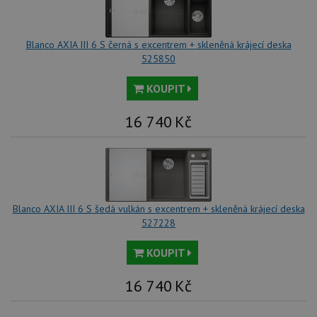
na
Yo
sl
zo
Blanco AXIA III 6 S černá s excentrem + skleněná krájecí deska
vlo
525850
_gcl_au
3 měsíce
Te
Google LLC
co
.drezy-
na
blanco.cz
KOUPIT
sp
Dou
pr
16 740
Kč
in
tom
ko
uži
we
a j
rek
ko
uži
Blanco AXIA III 6 S šedá vulkán s excentrem + skleněná krájecí deska
vid
527228
ná
uv
we
KOUPIT
__Secure-ROLLOUT_TOKEN
.youtube.com
6 měsíců
16 740
Kč
VISITOR_INFO1_LIVE
6 měsíců
Te
Google LLC
co
.youtube.com
na
Yo