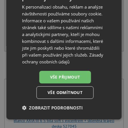
18 545 Kč
s DPH
K personalizaci obsahu, reklam a analýze
Běžná cena:
19 521
Kč
návštěvnosti používáme soubory cookie.
Sleva:
976
Kč
Informace o vašem používání našich
stránek také sdílíme s našimi reklamními
SKLADEM U VÝROBCE
a analytickými partnery, kteří je mohou
kombinovat s dalšími informacemi, které
KOUPIT
jste jim poskytli nebo které shromáždili
při vašem používání jejich služeb.
Zásady
ochrany osobních údajů
SET Blanco AXIA III 6 S bílá soft s excentrem +
skleněná krájecí deska 527045 + Blanco MIDA-S bílá
soft 526968
VŠE PŘIJMOUT
VŠE ODMÍTNOUT
ZOBRAZIT PODROBNOSTI
Nezbytně
Výkonové
Soubory
Blanco AXIA III 6 S bílá soft s excentrem + skleněná krájecí
nutné
soubory
cílení
deska 527045