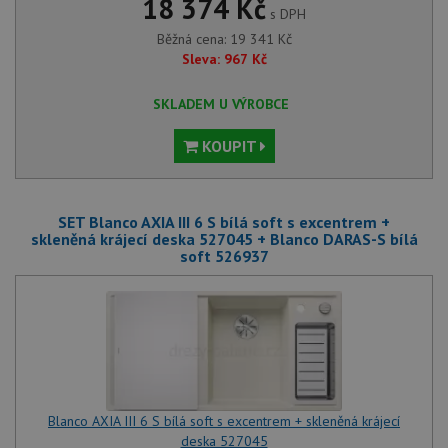
18 374 Kč
s DPH
Běžná cena:
19 341
Kč
Sleva:
967
Kč
SKLADEM U VÝROBCE
KOUPIT
SET Blanco AXIA III 6 S bílá soft s excentrem +
skleněná krájecí deska 527045 + Blanco DARAS-S bílá
soft 526937
Blanco AXIA III 6 S bílá soft s excentrem + skleněná krájecí
deska 527045