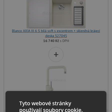
Blanco AXIA III 6 S bílá soft s excentrem + skleněná krájecí
deska 527045
16 740
Kč
s DPH
+
Blanco MILI bílá soft 527461
Tyto webové stránky
2 781
Kč
s DPH
používají soubory cookie.