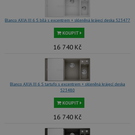
spr
rel
sid
.drezy-
4 týdny 2
Tot
blanco.cz
dny
bě
Blanco AXIA III 6 S bílá s excentrem + skleněná krájecí deska 523477
so
ale
nal
KOUPIT
so
rel
pr
16 740
Kč
pou
spr
rel
test_cookie
15 minut
Te
Google LLC
co
.doubleclick.net
na
sp
Do
Blanco AXIA III 6 S tartufo s excentrem + skleněná krájecí deska
(kt
523480
sp
Goo
zji
KOUPIT
pro
ná
we
16 740
Kč
po
so
YSC
Zavřením
Te
Google LLC
prohlížeče
co
.youtube.com