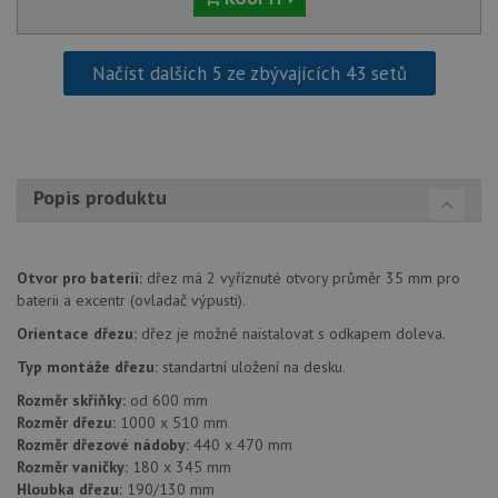
udid
.drezy-blanco.cz
4 týdny 2
Tento 
dny
se pou
jedine
identif
zařízen
Načíst dalších 5 ze zbývajících 43 setů
mají př
webov
stránc
sledov
použív
zlepšil
uživat
Popis produktu
zkušen
AWSALBCORS
1 týden
Pro
Amazon.com Inc.
pokrač
widget-
podpo
mediator.zopim.com
lepivos
Otvor pro baterii:
dřez má 2 vyříznuté otvory průměr 35 mm pro
případ
baterii a excentr (ovladač výpusti).
použit
po aktu
Orientace dřezu:
dřez je možné naistalovat s odkapem doleva.
zásadách ochrany soukromí společnosti Google
Chrom
vytvář
Typ montáže dřezu:
standartní uložení na desku.
další 
cookie
lepivos
Rozměr skříňky:
od 600 mm
každou
Rozměr dřezu:
1000 x 510 mm
těchto
Rozměr dřezové nádoby:
440 x 470 mm
lepivos
založe
Rozměr vaničky:
180 x 345 mm
trvání 
Hloubka dřezu:
190/130 mm
názve