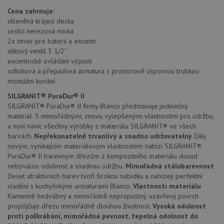
AWSA
Cena zahrnuje:
(ALB).
skleněná krájecí deska
CookieScriptConsent
5 měsíců
Tento 
CookieScript
cedící nerezová miska
4 týdny
cookie
www.drezy-
použív
blanco.cz
2x otvor pro baterii a excentr
služba
sítkový ventil 3 1/2"
Cookie
Script
excentrické ovládání výpusti
zapam
odtoková a přepadová armatura s prostorově úspornou trubkou
předvo
montážní kování
souhla
soubo
cookie
SILGRANIT® PuraDur® II
návště
SILGRANIT® PuraDur® II firmy Blanco představuje jedinečný
Je nut
materiál. S mimořádnými, znovu vylepšenými vlastnostmi pro údržbu,
banne
cookie
a nyní navíc všechny výrobky z materiálu SILGRANIT® ve všech
Cookie
barvách.
Nepřekonatelně trvanlivý a snadno udržovatelný
Díky
Script
fungov
novým, vynikajícím materiálovým vlastnostem nabízí SILGRANIT®
správn
PuraDur® II barevným dřezům z kompozitního materiálu dosud
nebývalou odolnost a snadnou údržbu.
Mimořádná stálobarevnost
AUTORIZACE
www.drezy-
Zavřením
blanco.cz
prohlížeče
Deset atraktivních barev tvoří širokou nabídku a nabízejí perfektní
sladění s kuchyňskými armaturami Blanco.
Vlastnosti materiálu
Kamenně hedvábný a mimořádně nepropustný, uzavřený povrch
propůjčuje dřezu mimořádně dlouhou životnost.
Vysoká odolnost
proti poškrábání, mimořádná pevnost, tepelná odolnost do