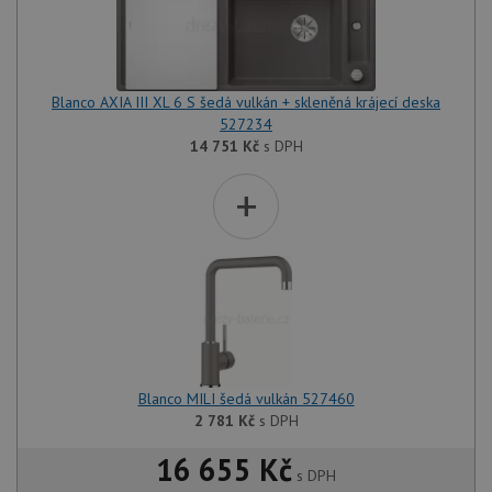
Blanco AXIA III XL 6 S šedá vulkán + skleněná krájecí deska
527234
14 751
Kč
s DPH
+
Blanco MILI šedá vulkán 527460
2 781
Kč
s DPH
16 655 Kč
s DPH