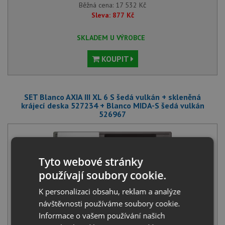
Běžná cena:
17 532
Kč
Sleva:
877
Kč
SKLADEM U VÝROBCE
KOUPIT
SET Blanco AXIA III XL 6 S šedá vulkán + skleněná
krájecí deska 527234 + Blanco MIDA-S šedá vulkán
526967
Tyto webové stránky
používají soubory cookie.
K personalizaci obsahu, reklam a analýze
Blanco AXIA III XL 6 S šedá vulkán + skleněná krájecí deska
návštěvnosti používáme soubory cookie.
527234
Informace o vašem používání našich
14 751
Kč
s DPH