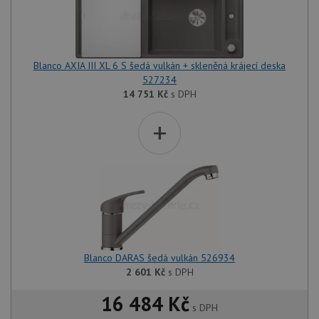
Blanco AXIA III XL 6 S šedá vulkán + skleněná krájecí deska
527234
14 751
Kč
s DPH
+
Blanco DARAS šedá vulkán 526934
2 601
Kč
s DPH
16 484 Kč
s DPH