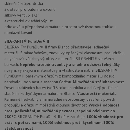
skleněná krájecí deska
stránc
sledov
2x otvor pro baterii a excentr
použív
sítkový ventil 3 1/2"
zlepšil
uživat
excentrické ovládání výpusti
zkušen
odtoková a přepadová armatura s prostorově úspornou trubkou
montážní kování
AWSALBCORS
1 týden
Pro
Amazon.com Inc.
pokrač
widget-
podpo
SILGRANIT® PuraDur® II
mediator.zopim.com
lepivos
SILGRANIT® PuraDur® II firmy Blanco představuje jedinečný
případ
materiál. S mimořádnými, znovu vylepšenými vlastnostmi pro údržbu,
použit
po aktu
a nyní navíc všechny výrobky z materiálu SILGRANIT® ve všech
zásadách ochrany soukromí společnosti Google
Chrom
barvách.
Nepřekonatelně trvanlivý a snadno udržovatelný
Díky
vytvář
další 
novým, vynikajícím materiálovým vlastnostem nabízí SILGRANIT®
cookie
PuraDur® II barevným dřezům z kompozitního materiálu dosud
lepivos
každou
nebývalou odolnost a snadnou údržbu.
Mimořádná stálobarevnost
těchto
Deset atraktivních barev tvoří širokou nabídku a nabízejí perfektní
lepivos
sladění s kuchyňskými armaturami Blanco.
Vlastnosti materiálu
založe
trvání 
Kamenně hedvábný a mimořádně nepropustný, uzavřený povrch
názve
propůjčuje dřezu mimořádně dlouhou životnost.
Vysoká odolnost
AWSA
(ALB).
proti poškrábání, mimořádná pevnost, tepelná odolnost do
280°C.
SILGRANIT® PuraDur® II dále zaručuje:
100% vhodnost pro
CookieScriptConsent
5 měsíců
Tento 
CookieScript
práci s potravinami, 100% odolnost proti kyselinám, 100%
4 týdny
cookie
www.drezy-
použív
blanco.cz
stálobarevnost