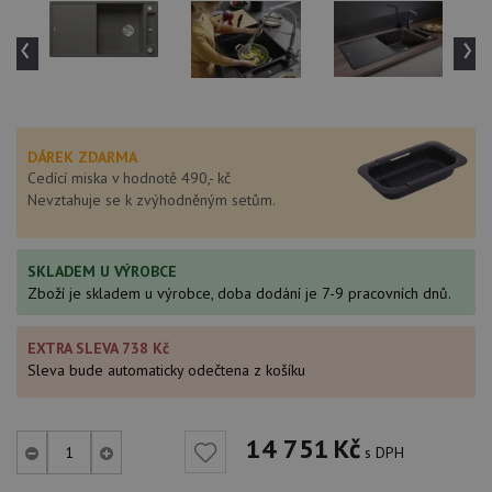
‹
›
DÁREK ZDARMA
Cedící miska v hodnotě 490,- kč
Nevztahuje se k zvýhodněným setům.
SKLADEM U VÝROBCE
Zboží je skladem u výrobce, doba dodání je 7-9 pracovních dnů.
EXTRA SLEVA 738 Kč
Sleva bude automaticky odečtena z košíku
14 751
Kč
s DPH