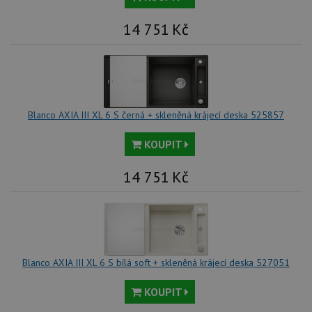
nal
so
14 751
Kč
rel
pr
pou
spr
rel
test_cookie
15 minut
Te
Google LLC
co
.doubleclick.net
na
Blanco AXIA III XL 6 S černá + skleněná krájecí deska 525857
sp
Do
(kt
KOUPIT
sp
Goo
zji
14 751
Kč
pro
ná
we
po
so
YSC
Zavřením
Te
Google LLC
prohlížeče
co
.youtube.com
na
Blanco AXIA III XL 6 S bílá soft + skleněná krájecí deska 527051
Yo
sl
zo
KOUPIT
vlo