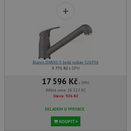
+
Blanco DARAS-S šedá vulkán 526936
3 771
Kč
s DPH
17 596 Kč
s DPH
Běžná cena:
18 522
Kč
Sleva:
926
Kč
SKLADEM U VÝROBCE
KOUPIT