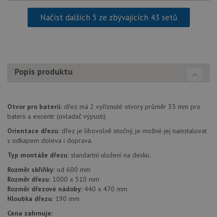
soubory
Načíst dalších 5 ze zbývajících 43 setů
Popis produktu
Nezbytně nutné soubory
Výkonové soubory
Soubory cílení
Funkční soubory
Nezařazené soubory
Otvor pro baterii:
dřez má 2 vyříznuté otvory průměr 35 mm pro
baterii a excentr (ovladač výpusti).
Nezbytně nutné soubory cookie umožňují základní
funkce webových stránek, jako je přihlášení
Orientace dřezu:
dřez je libovolně otočný, je možné jej nainstalovat
uživatele a správa účtu. Webové stránky nelze bez
nezbytně nutných souborů cookie správně používat.
s odkapem doleva i doprava.
Poskytovatel
/
Typ montáže dřezu:
standartní uložení na desku.
Název
Vyprší
Popis
Doména
Rozměr skříňky:
od 600 mm
udid
.drezy-blanco.cz
4 týdny 2
Tento 
Rozměr dřezu:
1000 x 510 mm
dny
se pou
Rozměr dřezové nádoby:
440 x 470 mm
jedine
identif
Hloubka dřezu:
190 mm
zařízen
mají př
Cena zahrnuje:
webov