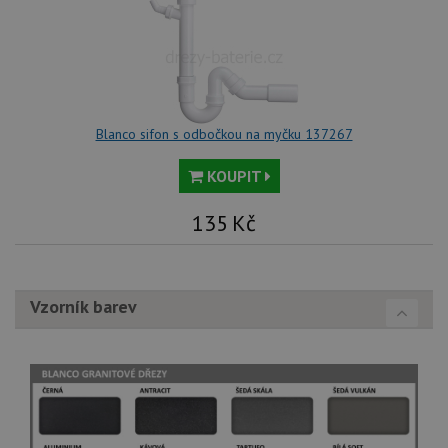
tak
ná
we
no
sta
roz
Yo
Blanco sifon s odbočkou na myčku 137267
KOUPIT
135
Kč
Vzorník barev