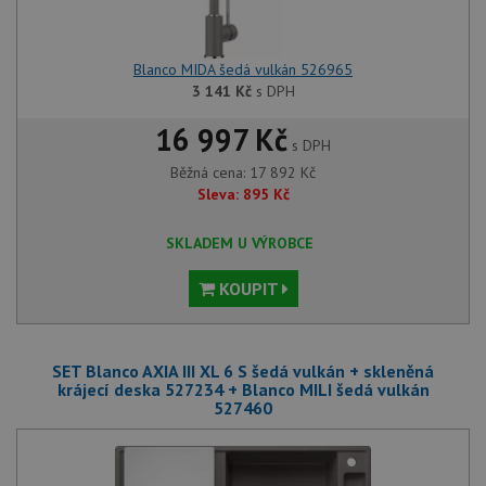
Blanco MIDA šedá vulkán 526965
3 141
Kč
s DPH
16 997 Kč
s DPH
Běžná cena:
17 892
Kč
Sleva:
895
Kč
SKLADEM U VÝROBCE
KOUPIT
SET Blanco AXIA III XL 6 S šedá vulkán + skleněná
krájecí deska 527234 + Blanco MILI šedá vulkán
527460