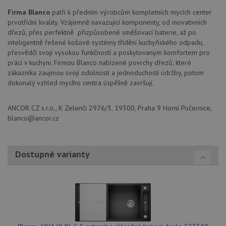
služba
Cookie
Firma Blanco
patří k předním výrobcům kompletních mycích center
Script
prvotřídní kvality. Vzájemně navazující komponenty, od inovativních
zapam
předvo
dřezů, přes perfektně přizpůsobené směšovací baterie, až po
souhla
inteligentně řešené košové systémy třídění kuchyňského odpadu,
soubo
cookie
přesvědčí svojí vysokou funkčností a poskytovaným komfortem pro
návště
práci v kuchyni. Firmou Blanco nabízené povrchy dřezů, které
Je nut
banne
zákazníka zaujmou svojí odolností a jednoduchostí údržby, potom
cookie
dokonalý vzhled mycího centra úspěšně završují.
Cookie
Script
fungov
správn
ANCOR CZ s.r.o., K Zelenči 2976/3, 19300, Praha 9 Horní Počernice,
blanco@ancor.cz
AUTORIZACE
www.drezy-
Zavřením
blanco.cz
prohlížeče
Dostupné varianty
Poskytovatel
Název
Vyprší
Popis
/
Doména
Poskytovatel
/
Název
Vyprší
Po
_ga
1 rok
Tento název
Google LLC
Doména
1
souboru cookie
.drezy-