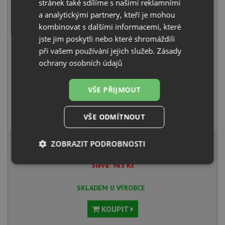
stránek také sdílíme s našimi reklamními
+
a analytickými partnery, kteří je mohou
kombinovat s dalšími informacemi, které
jste jim poskytli nebo které shromáždili
při vašem používání jejich služeb.
Zásady
ochrany osobních údajů
VŠE PŘIJMOUT
Blanco MIDA-S šedá vulkán 526967
VŠE ODMÍTNOUT
4 941
Kč
s DPH
18 707 Kč
s DPH
ZOBRAZIT PODROBNOSTI
Běžná cena:
19 692
Kč
Nezbytně
Výkonové
Soubory
Sleva:
985
Kč
nutné
soubory
cílení
soubory
SKLADEM U VÝROBCE
KOUPIT
Funkční soubory
Nezařazené