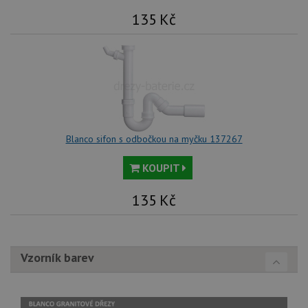
vl
135
Kč
we
tak
ná
we
no
sta
roz
Yo
Blanco sifon s odbočkou na myčku 137267
KOUPIT
135
Kč
Vzorník barev