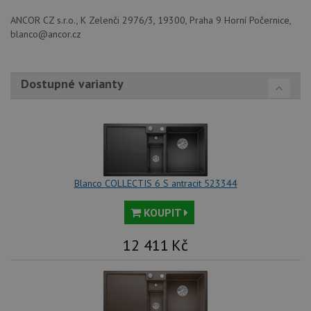
4 týdny
cookie
www.drezy-
použív
blanco.cz
ANCOR CZ s.r.o., K Zelenči 2976/3, 19300, Praha 9 Horní Počernice,
služba
blanco@ancor.cz
Cookie
Script
zapam
předvo
souhla
Dostupné varianty
soubo
cookie
návště
Je nut
banne
cookie
Cookie
Script
fungov
správn
Blanco COLLECTIS 6 S antracit 523344
AUTORIZACE
www.drezy-
Zavřením
blanco.cz
prohlížeče
KOUPIT
12 411
Kč
Poskytovatel
Název
Vyprší
Popis
/
Doména
Poskytovatel
/