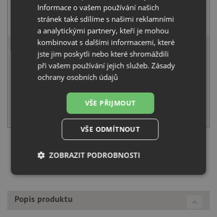
Informace o vašem používání našich
Blanco MIDA-S šedá vulkán 526967
stránek také sdílíme s našimi reklamními
4 941
Kč
s DPH
a analytickými partnery, kteří je mohou
16 484 Kč
kombinovat s dalšími informacemi, které
s DPH
jste jim poskytli nebo které shromáždili
Běžná cena:
17 352
Kč
při vašem používání jejich služeb.
Zásady
Sleva:
868
Kč
ochrany osobních údajů
SKLADEM U VÝROBCE
VŠE PŘIJMOUT
KOUPIT
VŠE ODMÍTNOUT
Načíst dalších 5 ze zbývajících 43 setů
ZOBRAZIT PODROBNOSTI
Nezbytně
Výkonové
Soubory
nutné
soubory
cílení
soubory
Popis produktu