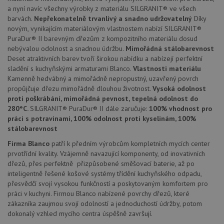
zařízen
a nyní navíc všechny výrobky z materiálu SILGRANIT® ve všech
mají př
webov
barvách.
Nepřekonatelně trvanlivý a snadno udržovatelný
Díky
stránc
novým, vynikajícím materiálovým vlastnostem nabízí SILGRANIT®
sledov
použív
PuraDur® II barevným dřezům z kompozitního materiálu dosud
zlepšil
nebývalou odolnost a snadnou údržbu.
Mimořádná stálobarevnost
uživat
Deset atraktivních barev tvoří širokou nabídku a nabízejí perfektní
zkušen
sladění s kuchyňskými armaturami Blanco.
Vlastnosti materiálu
AWSALBCORS
1 týden
Pro
Amazon.com Inc.
Kamenně hedvábný a mimořádně nepropustný, uzavřený povrch
pokrač
widget-
podpo
mediator.zopim.com
propůjčuje dřezu mimořádně dlouhou životnost.
Vysoká odolnost
lepivos
proti poškrábání, mimořádná pevnost, tepelná odolnost do
případ
280°C.
SILGRANIT® PuraDur® II dále zaručuje:
100% vhodnost pro
použit
po aktu
práci s potravinami, 100% odolnost proti kyselinám, 100%
zásadách ochrany soukromí společnosti Google
Chrom
stálobarevnost
vytvář
další 
Firma Blanco
patří k předním výrobcům kompletních mycích center
cookie
lepivos
prvotřídní kvality. Vzájemně navazující komponenty, od inovativních
každou
dřezů, přes perfektně přizpůsobené směšovací baterie, až po
těchto
lepivos
inteligentně řešené košové systémy třídění kuchyňského odpadu,
založe
přesvědčí svojí vysokou funkčností a poskytovaným komfortem pro
trvání 
názve
práci v kuchyni. Firmou Blanco nabízené povrchy dřezů, které
AWSA
zákazníka zaujmou svojí odolností a jednoduchostí údržby, potom
(ALB).
dokonalý vzhled mycího centra úspěšně završují.
CookieScriptConsent
5 měsíců
Tento 
CookieScript