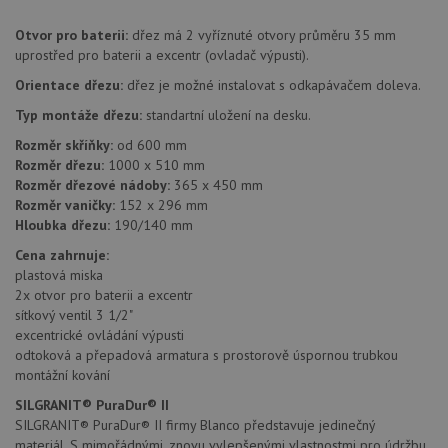
Funkční soubory
Nezařazené
Otvor pro baterii:
dřez má 2 vyříznuté otvory průměru 35 mm
soubory
uprostřed pro baterii a excentr (ovladač výpusti).
Orientace dřezu:
dřez je možné instalovat s odkapávačem doleva.
Typ montáže dřezu:
standartní uložení na desku.
Rozměr skříňky:
od 600 mm
Rozměr dřezu:
1000 x 510 mm
Nezbytně nutné soubory
Výkonové soubory
Rozměr dřezové nádoby:
365 x 450 mm
Rozměr vaničky:
152 x 296 mm
Soubory cílení
Funkční soubory
Hloubka dřezu:
190/140 mm
Nezařazené soubory
Cena zahrnuje:
plastová miska
Nezbytně nutné soubory cookie umožňují základní
funkce webových stránek, jako je přihlášení
2x otvor pro baterii a excentr
uživatele a správa účtu. Webové stránky nelze bez
sítkový ventil 3 1/2"
nezbytně nutných souborů cookie správně používat.
excentrické ovládání výpusti
Poskytovatel
/
odtoková a přepadová armatura s prostorově úspornou trubkou
Název
Vyprší
Popis
Doména
montážní kování
udid
.drezy-blanco.cz
4 týdny 2
Tento 
SILGRANIT® PuraDur® II
dny
se pou
SILGRANIT® PuraDur® II firmy Blanco představuje jedinečný
jedine
identif
materiál. S mimořádnými, znovu vylepšenými vlastnostmi pro údržbu,