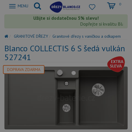
0
Zobrazit
MENU
nabidku
Užijte si dodatečnou 5% slevu!
Dopřejte si kvalitu Blanco s
GRANITOVÉ DŘEZY
Granitové dřezy s vaničkou a odkapem
Blanco COLLECTIS 6 S šedá vulkán
527241
DOPRAVA ZDARMA