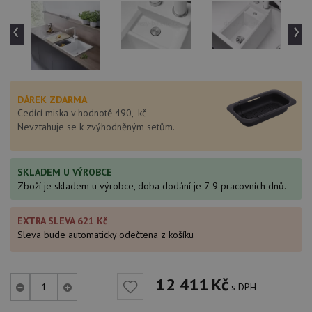
‹
›
DÁREK ZDARMA
Cedící miska v hodnotě 490,- kč
Nevztahuje se k zvýhodněným setům.
SKLADEM U VÝROBCE
Zboží je skladem u výrobce, doba dodání je 7-9 pracovních dnů.
EXTRA SLEVA 621 Kč
Sleva bude automaticky odečtena z košíku
12 411
Kč
s DPH