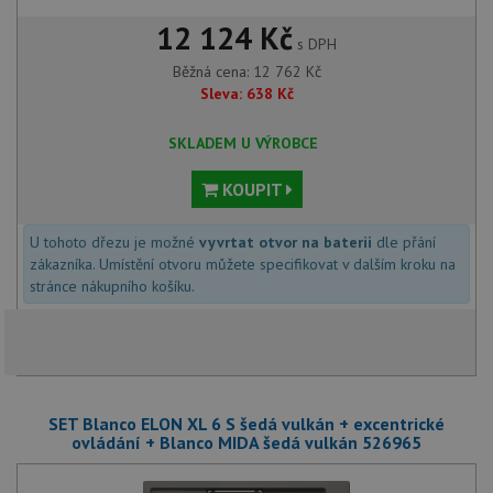
12 124 Kč
s DPH
Běžná cena:
12 762
Kč
Sleva:
638
Kč
SKLADEM U VÝROBCE
KOUPIT
U tohoto dřezu je možné
vyvrtat otvor na baterii
dle přání
zákazníka. Umístění otvoru můžete specifikovat v dalším kroku na
stránce nákupního košíku.
SET Blanco ELON XL 6 S šedá vulkán + excentrické
ovládání + Blanco MIDA šedá vulkán 526965