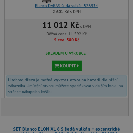
Blanco DARAS šedá vulkán 526934
2 601
Kč
s DPH
11 012 Kč
s DPH
Běžná cena:
11 592
Kč
Sleva:
580
Kč
SKLADEM U VÝROBCE
KOUPIT
U tohoto dřezu je možné
vyvrtat otvor na baterii
dle přání
zákazníka. Umístění otvoru můžete specifikovat v dalším kroku na
stránce nákupního košíku.
SET Blanco ELON XL 6 S šedá vulkán + excentrické