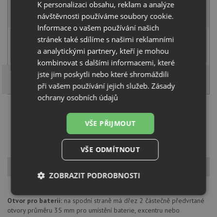
K personalizaci obsahu, reklam a analýze
KOUPIT
návštěvnosti používáme soubory cookie.
Informace o vašem používání našich
U tohoto dřezu je možné
vyvrtat otvor na baterii
dle přání
stránek také sdílíme s našimi reklamními
zákazníka. Umístění otvoru můžete specifikovat v dalším kroku na
a analytickými partnery, kteří je mohou
stránce nákupního košíku.
kombinovat s dalšími informacemi, které
jste jim poskytli nebo které shromáždili
při vašem používání jejich služeb.
Zásady
ochrany osobních údajů
Načíst dalších 5 ze zbývajících 43 setů
VŠE PŘIJMOUT
VŠE ODMÍTNOUT
Popis produktu
ZOBRAZIT PODROBNOSTI
Nezbytně
Výkonové
Soubory
Otvor pro baterii:
na spodní straně má dřez 2 částečně předvrtané
nutné
soubory
cílení
otvory průměru 35 mm pro umístění baterie, excentru nebo
soubory