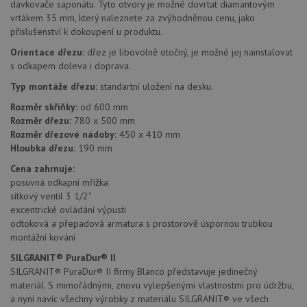
dávkovače saponátu. Tyto otvory je možné dovrtat diamantovým
vrtákem 35 mm, který naleznete za zvýhodněnou cenu, jako
příslušenství k dokoupení u produktu.
Funkční soubory
Nezařazené
Orientace dřezu:
dřez je libovolně otočný, je možné jej nainstalovat
soubory
s odkapem doleva i doprava.
Typ montáže dřezu:
standartní uložení na desku.
Rozměr skříňky:
od 600 mm
Rozměr dřezu:
780 x 500 mm
Rozměr dřezové nádoby:
450 x 410 mm
Hloubka dřezu:
190 mm
Nezbytně nutné soubory
Výkonové soubory
Cena zahrnuje:
Soubory cílení
Funkční soubory
posuvná odkapní mřížka
Nezařazené soubory
sítkový ventil 3 1/2"
excentrické ovládání výpusti
Nezbytně nutné soubory cookie umožňují základní
odtoková a přepadová armatura s prostorově úspornou trubkou
funkce webových stránek, jako je přihlášení
montážní kování
uživatele a správa účtu. Webové stránky nelze bez
nezbytně nutných souborů cookie správně používat.
SILGRANIT® PuraDur® II
SILGRANIT® PuraDur® II firmy Blanco představuje jedinečný
Poskytovatel
/
Název
Vyprší
Popis
Doména
materiál. S mimořádnými, znovu vylepšenými vlastnostmi pro údržbu,
a nyní navíc všechny výrobky z materiálu SILGRANIT® ve všech
udid
.drezy-blanco.cz
4 týdny 2
Tento 