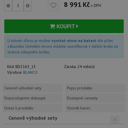
8 991
Kč
s DPH
KOUPIT
U tohoto dřezu je možné
vyvrtat otvor na baterii
dle přání
zákazníka. Umístění otvoru můžete specifikovat v dalším kroku na
stránce nákupního košíku.
Kód:
BD2163_13
Záruka:
24 měsíců
Výrobce:
BLANCO
Cenově výhodné sety
Popis produktu
Doporučujeme dokoupit
Dostupné varianty
Dotaz k produktu
Vzorník barev
Cenově výhodné sety