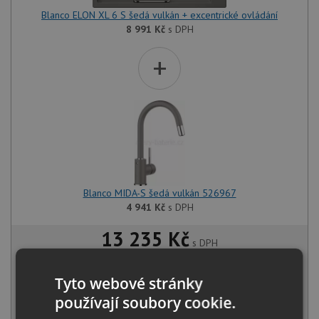
Blanco ELON XL 6 S šedá vulkán + excentrické ovládání
8 991
Kč
s DPH
+
Blanco MIDA-S šedá vulkán 526967
4 941
Kč
s DPH
13 235 Kč
s DPH
Běžná cena:
13 932
Kč
Sleva:
697
Kč
Tyto webové stránky
používají soubory cookie.
SKLADEM U VÝROBCE