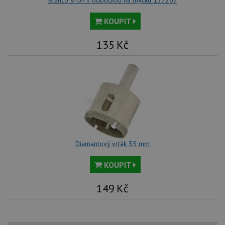
KOUPIT
135
Kč
Diamantový vrták 35 mm
KOUPIT
149
Kč