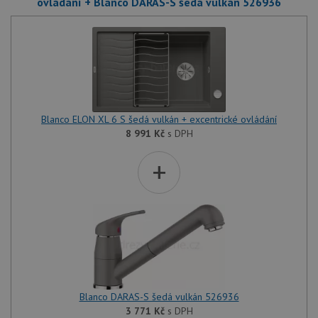
ovládání + Blanco DARAS-S šedá vulkán 526936
Blanco ELON XL 6 S šedá vulkán + excentrické ovládání
8 991
Kč
s DPH
+
Blanco DARAS-S šedá vulkán 526936
3 771
Kč
s DPH