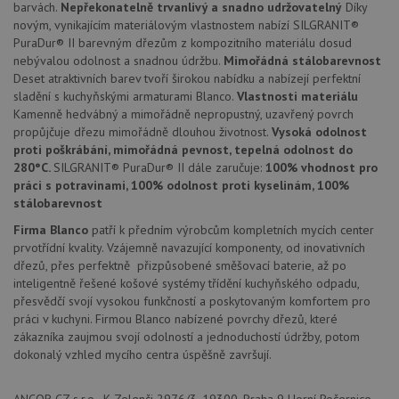
dny
se pou
barvách.
Nepřekonatelně trvanlivý a snadno udržovatelný
Díky
jedine
novým, vynikajícím materiálovým vlastnostem nabízí SILGRANIT®
identif
PuraDur® II barevným dřezům z kompozitního materiálu dosud
zařízen
mají př
nebývalou odolnost a snadnou údržbu.
Mimořádná stálobarevnost
webov
Deset atraktivních barev tvoří širokou nabídku a nabízejí perfektní
stránc
sledov
sladění s kuchyňskými armaturami Blanco.
Vlastnosti materiálu
použív
Kamenně hedvábný a mimořádně nepropustný, uzavřený povrch
zlepšil
uživat
propůjčuje dřezu mimořádně dlouhou životnost.
Vysoká odolnost
zkušen
proti poškrábání, mimořádná pevnost, tepelná odolnost do
280°C.
SILGRANIT® PuraDur® II dále zaručuje:
100% vhodnost pro
AWSALBCORS
1 týden
Pro
Amazon.com Inc.
pokrač
widget-
práci s potravinami, 100% odolnost proti kyselinám, 100%
podpo
mediator.zopim.com
stálobarevnost
lepivos
případ
Firma Blanco
patří k předním výrobcům kompletních mycích center
použit
po aktu
prvotřídní kvality. Vzájemně navazující komponenty, od inovativních
zásadách ochrany soukromí společnosti Google
Chrom
dřezů, přes perfektně přizpůsobené směšovací baterie, až po
vytvář
další 
inteligentně řešené košové systémy třídění kuchyňského odpadu,
cookie
přesvědčí svojí vysokou funkčností a poskytovaným komfortem pro
lepivos
práci v kuchyni. Firmou Blanco nabízené povrchy dřezů, které
každou
těchto
zákazníka zaujmou svojí odolností a jednoduchostí údržby, potom
lepivos
dokonalý vzhled mycího centra úspěšně završují.
založe
trvání 
názve
AWSA
ANCOR CZ s.r.o., K Zelenči 2976/3, 19300, Praha 9 Horní Počernice,