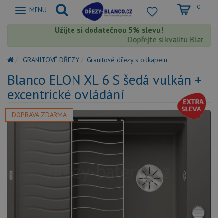
0
Zobrazit
MENU
nabidku
Užijte si dodatečnou 5% slevu!
Dopřejte si kvalitu Blanco s 
GRANITOVÉ DŘEZY
Granitové dřezy s odkapem
Blanco ELON XL 6 S šedá vulkán +
excentrické ovládání
DOPRAVA ZDARMA