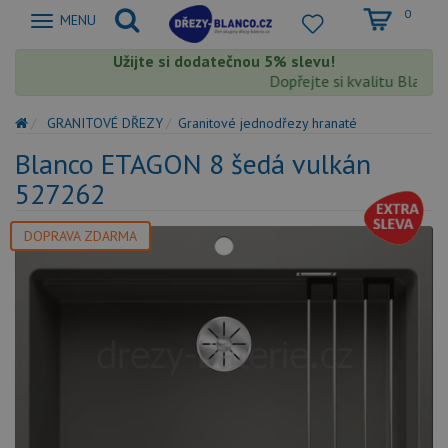
0
Zobrazit
MENU
nabidku
Užijte si dodatečnou 5% slevu!
Dopřejte si kvalitu Blanco s
GRANITOVÉ DŘEZY
Granitové jednodřezy hranaté
Blanco ETAGON 8 šedá vulkán
527262
DOPRAVA ZDARMA