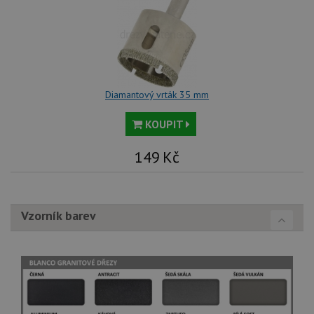
Diamantový vrták 35 mm
KOUPIT
149
Kč
Vzorník barev