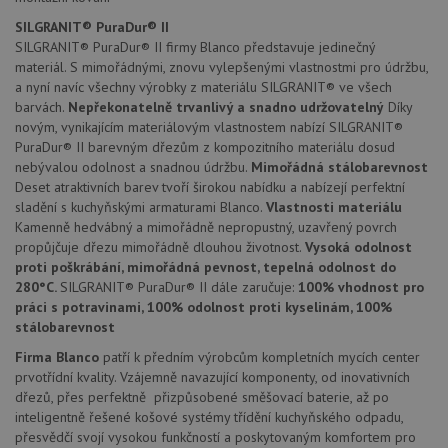
soubory
SILGRANIT® PuraDur® II
SILGRANIT® PuraDur® II firmy Blanco představuje jedinečný
materiál. S mimořádnými, znovu vylepšenými vlastnostmi pro údržbu,
a nyní navíc všechny výrobky z materiálu SILGRANIT® ve všech
barvách.
Nepřekonatelně trvanlivý a snadno udržovatelný
Díky
novým, vynikajícím materiálovým vlastnostem nabízí SILGRANIT®
PuraDur® II barevným dřezům z kompozitního materiálu dosud
Nezbytně nutné soubory
Výkonové soubory
nebývalou odolnost a snadnou údržbu.
Mimořádná stálobarevnost
Soubory cílení
Funkční soubory
Deset atraktivních barev tvoří širokou nabídku a nabízejí perfektní
Nezařazené soubory
sladění s kuchyňskými armaturami Blanco.
Vlastnosti materiálu
Kamenně hedvábný a mimořádně nepropustný, uzavřený povrch
Nezbytně nutné soubory cookie umožňují základní
propůjčuje dřezu mimořádně dlouhou životnost.
Vysoká odolnost
funkce webových stránek, jako je přihlášení
proti poškrábání, mimořádná pevnost, tepelná odolnost do
uživatele a správa účtu. Webové stránky nelze bez
280°C.
SILGRANIT® PuraDur® II dále zaručuje:
100% vhodnost pro
nezbytně nutných souborů cookie správně používat.
práci s potravinami, 100% odolnost proti kyselinám, 100%
Poskytovatel
/
stálobarevnost
Název
Vyprší
Popis
Doména
Firma Blanco
patří k předním výrobcům kompletních mycích center
udid
.drezy-blanco.cz
4 týdny 2
Tento 
prvotřídní kvality. Vzájemně navazující komponenty, od inovativních
dny
se pou
jedine
dřezů, přes perfektně přizpůsobené směšovací baterie, až po
identif
inteligentně řešené košové systémy třídění kuchyňského odpadu,
zařízen
mají př
přesvědčí svojí vysokou funkčností a poskytovaným komfortem pro