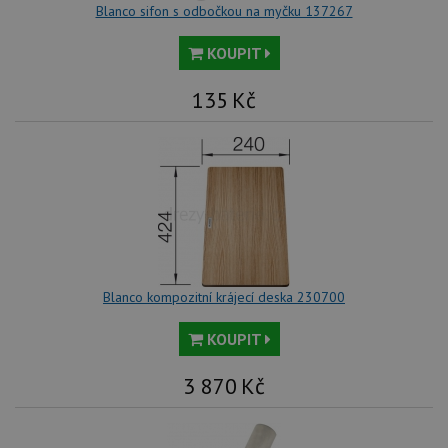
tak
Blanco sifon s odbočkou na myčku 137267
ná
we
no
KOUPIT
sta
roz
Yo
135
Kč
Blanco kompozitní krájecí deska 230700
KOUPIT
3 870
Kč