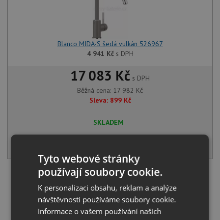
Blanco MIDA-S šedá vulkán 526967
4 941
Kč
s DPH
17 083 Kč
s DPH
Běžná cena:
17 982
Kč
Sleva:
899
Kč
SKLADEM
KOUPIT
Tyto webové stránky
používají soubory cookie.
Načíst dalších 5 ze zbývajících 39 setů
K personalizaci obsahu, reklam a analýze
návštěvnosti používáme soubory cookie.
Informace o vašem používání našich