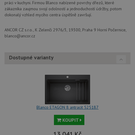
webov
práci v kuchyni. Firmou Blanco nabízené povrchy dřezů, které
stránc
zákazníka zaujmou svojí odolností a jednoduchostí údržby, potom
sledov
použív
dokonalý vzhled mycího centra úspěšně završují.
zlepšil
uživat
zkušen
ANCOR CZ s.r.o., K Zelenči 2976/3, 19300, Praha 9 Horní Počernice,
AWSALBCORS
1 týden
Pro
Amazon.com Inc.
blanco@ancor.cz
pokrač
widget-
podpo
mediator.zopim.com
lepivos
případ
použit
Dostupné varianty
po aktu
zásadách ochrany soukromí společnosti Google
Chrom
vytvář
další 
cookie
lepivos
každou
těchto
lepivos
založe
trvání 
názve
Blanco ETAGON 8 antracit 525187
AWSA
(ALB).
KOUPIT
CookieScriptConsent
5 měsíců
Tento 
CookieScript
4 týdny
cookie
www.drezy-
použív
blanco.cz
13 041
Kč