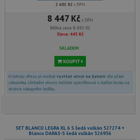
2 601
Kč
s DPH
8 447 Kč
s DPH
Běžná cena:
8 892
Kč
Sleva:
445
Kč
SKLADEM
KOUPIT
U tohoto dřezu je možné
vyvrtat otvor na baterii
dle přání
zákazníka. Umístění otvoru můžete specifikovat v dalším kroku na
stránce nákupního košíku.
SET BLANCO LEGRA XL 6 S šedá vulkán 527274 +
Blanco DARAS-S šedá vulkán 526936