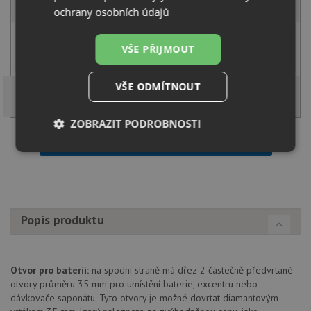
ochrany osobních údajů
U tohoto dřezu je možné
vyvrtat otvor na baterii
dle přání
zákazníka. Umístění otvoru můžete specifikovat v dalším kroku na
VŠE PŘIJMOUT
stránce nákupního košíku.
VŠE ODMÍTNOUT
ZOBRAZIT PODROBNOSTI
Načíst dalších 5 ze zbývajících 43 setů
Nezbytně
Výkonové
Soubory
nutné
soubory
cílení
soubory
Popis produktu
Funkční soubory
Nezařazené
soubory
Otvor pro baterii:
na spodní straně má dřez 2 částečně předvrtané
otvory průměru 35 mm pro umístění baterie, excentru nebo
dávkovače saponátu. Tyto otvory je možné dovrtat diamantovým