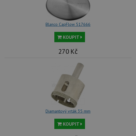
Blanco CapFlow 517666
KOUPIT
270
Kč
Diamantový vrták 35 mm
KOUPIT