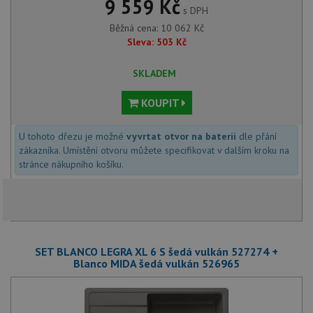
9 559 Kč
s DPH
Běžná cena:
10 062
Kč
Sleva:
503
Kč
SKLADEM
KOUPIT
U tohoto dřezu je možné
vyvrtat otvor na baterii
dle přání
zákazníka. Umístění otvoru můžete specifikovat v dalším kroku na
stránce nákupního košíku.
SET BLANCO LEGRA XL 6 S šedá vulkán 527274 +
Blanco MIDA šedá vulkán 526965