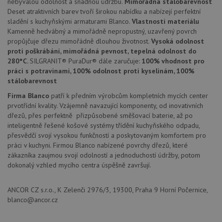
nebývalou odolnost a snadnou údržbu.
Mimořádná stálobarevnost
AWSALBCORS
1 týden
Pro
Amazon.com Inc.
pokrač
widget-
Deset atraktivních barev tvoří širokou nabídku a nabízejí perfektní
podpo
mediator.zopim.com
sladění s kuchyňskými armaturami Blanco.
Vlastnosti materiálu
lepivos
případ
Kamenně hedvábný a mimořádně nepropustný, uzavřený povrch
použit
propůjčuje dřezu mimořádně dlouhou životnost.
Vysoká odolnost
po aktu
proti poškrábání, mimořádná pevnost, tepelná odolnost do
zásadách ochrany soukromí společnosti Google
Chrom
vytvář
280°C.
SILGRANIT® PuraDur® dále zaručuje:
100% vhodnost pro
další 
práci s potravinami, 100% odolnost proti kyselinám, 100%
cookie
lepivos
stálobarevnost
každou
těchto
Firma Blanco
patří k předním výrobcům kompletních mycích center
lepivos
prvotřídní kvality. Vzájemně navazující komponenty, od inovativních
založe
trvání 
dřezů, přes perfektně přizpůsobené směšovací baterie, až po
názve
inteligentně řešené košové systémy třídění kuchyňského odpadu,
AWSA
(ALB).
přesvědčí svojí vysokou funkčností a poskytovaným komfortem pro
práci v kuchyni. Firmou Blanco nabízené povrchy dřezů, které
CookieScriptConsent
5 měsíců
Tento 
CookieScript
zákazníka zaujmou svojí odolností a jednoduchostí údržby, potom
4 týdny
cookie
www.drezy-
použív
blanco.cz
dokonalý vzhled mycího centra úspěšně završují.
služba
Cookie
Script
ANCOR CZ s.r.o., K Zelenči 2976/3, 19300, Praha 9 Horní Počernice,
zapam
předvo
blanco@ancor.cz
souhla
soubo
cookie