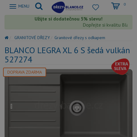
0
Zobrazit
MENU
nabidku
Užijte si dodatečnou 5% slevu!
Dopřejte si kvalitu Blanco s
GRANITOVÉ DŘEZY
Granitové dřezy s odkapem
BLANCO LEGRA XL 6 S šedá vulkán
527274
DOPRAVA ZDARMA