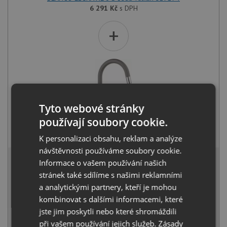
6 291
Kč
s DPH
+
Tyto webové stránky
používají soubory cookie.
Blanco MIDA-S šedá vulkán 526967
4 941
Kč
s DPH
K personalizaci obsahu, reklam a analýze
návštěvnosti používáme soubory cookie.
10 670 Kč
s DPH
Informace o vašem používání našich
Běžná cena:
11 232
Kč
stránek také sdílíme s našimi reklamními
Sleva:
562
Kč
a analytickými partnery, kteří je mohou
kombinovat s dalšími informacemi, které
SKLADEM
jste jim poskytli nebo které shromáždili
při vašem používání jejich služeb.
Zásady
KOUPIT