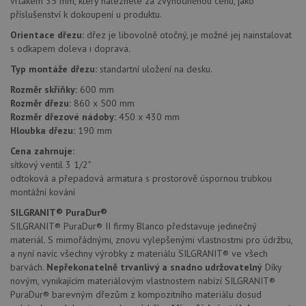
vrtákem 35 mm, který naleznete za zvýhodněnou cenu, jako
příslušenství k dokoupení u produktu.
Nezbytně nutné soubory
Výkonové soubory
Orientace dřezu:
dřez je libovolně otočný, je možné jej nainstalovat
Soubory cílení
Funkční soubory
s odkapem doleva i doprava.
Nezařazené soubory
Typ montáže dřezu:
standartní uložení na desku.
Rozměr skříňky:
600 mm
Nezbytně nutné soubory cookie umožňují základní
funkce webových stránek, jako je přihlášení
Rozměr dřezu:
860 x 500 mm
uživatele a správa účtu. Webové stránky nelze bez
Rozměr dřezové nádoby:
450 x 430 mm
nezbytně nutných souborů cookie správně používat.
Hloubka dřezu:
190 mm
Poskytovatel
/
Název
Vyprší
Popis
Cena zahrnuje:
Doména
sítkový ventil 3 1/2"
udid
.drezy-blanco.cz
4 týdny 2
Tento 
odtoková a přepadová armatura s prostorově úspornou trubkou
dny
se pou
montážní kování
jedine
identif
SILGRANIT® PuraDur®
zařízen
mají př
SILGRANIT® PuraDur® II firmy Blanco představuje jedinečný
webov
materiál. S mimořádnými, znovu vylepšenými vlastnostmi pro údržbu,
stránc
sledov
a nyní navíc všechny výrobky z materiálu SILGRANIT® ve všech
použív
barvách.
Nepřekonatelně trvanlivý a snadno udržovatelný
Díky
zlepšil
novým, vynikajícím materiálovým vlastnostem nabízí SILGRANIT®
uživat
zkušen
PuraDur® barevným dřezům z kompozitního materiálu dosud