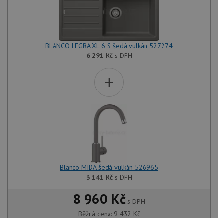
BLANCO LEGRA XL 6 S šedá vulkán 527274
6 291
Kč
s DPH
+
Blanco MIDA šedá vulkán 526965
3 141
Kč
s DPH
8 960 Kč
s DPH
Běžná cena:
9 432
Kč